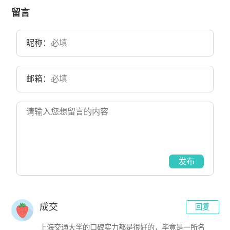
国立大学。2000年，武汉大学与武汉水利电力大学、武汉测绘科技大
学、湖北医科大学合并组建新的武汉大学。目前学校总体占地面积
留言
5195亩。
昵称：
邮箱：
发布
成交
回复
上海交通大学的口碑实力都是很好的，毕竟是一所名