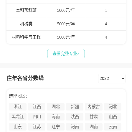
本科预科班
5000元/年
1
机械类
5000元/年
4
材料科学与工程
5000元/年
4
查看完整专业>
往年各省分数线
选择地区：
浙江
江西
湖北
新疆
内蒙古
河北
黑龙江
四川
海南
陕西
甘肃
山西
山东
江苏
辽宁
河南
湖南
云南