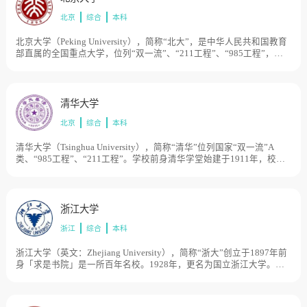
北京
综合
本科
北京大学（Peking University），简称“北大”，是中华人民共和国教育
部直属的全国重点大学，位列“双一流”、“211工程”、“985工程”，创
立于1898年维新变法之际，初名京师大学堂，是中国近现代第一所国
立综合性大学，创办之初也是国家最高教育行政机关。1912年改为国
立北京大学。1937年南迁至长沙，与国立清华大学和私立南开大学组
成国立长沙临时大学，1938年迁至昆明，更名为国立西南联合大学。
清华大学
1946年复员返回北平（现北京）。1952年经全国高校院系调整，成为
北京
综合
本科
以文理基础学科为主 的综合性大学，并自北京沙滩等地迁至现址。
2000年与原北京医科大学合并，组建为新的北京大学。目前学校总体
占地面积7000亩。
清华大学（Tsinghua University），简称“清华”位列国家“双一流”A
类、“985工程”、“211工程”。学校前身清华学堂始建于1911年，校名
“清华”源于校址“清华园”地名，是晚清政府设立的留美预备学校，其建
校的资金源于1908年美国退还的部分庚子赔款。1912年更名为清华学
校。1928年更名为国立清华大学。1937年抗日战争全面爆发后，南迁
长沙，与国立北京大学、私立南开大学组建国立长沙临时大学，1938
浙江大学
年迁至昆明改名为国立西南联合大学。1946年迁回清华园。1949年中
浙江
综合
本科
华人民共和国成立，清华大学进入新的发展阶段。中国高等院校1952
年院系调整后成为多科性工业大学。1978年以来逐步恢复和发展为综
合性的研究型大学。清华占地面积约为6632亩。
浙江大学（英文：Zhejiang University），简称“浙大”创立于1897年前
身「求是书院」是一所百年名校。1928年，更名为国立浙江大学。
1952年全国高等学校院系调整时，浙江大学部分系科转入“兄弟高校”
“中国科学院”，留在杭州的主体部分被分为多所单科性院校后分别发
展为原浙江大学、杭州大学、浙江农业大学和浙江医科大学。1998