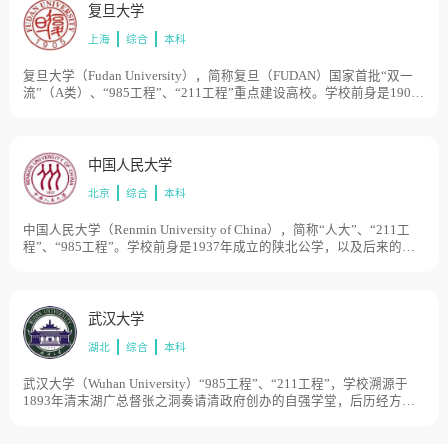
年，四校实现合并，组建了新浙江大学。浙江大学是教育部直属的综
复旦大学
合性全国重点大学，同时也是研究型、创新型大学、“985工程大学”
上海
综合
本科
“211工程大学”“双一流大学”是我国知名的顶级学府。学校现有紫金
港、玉泉、西溪、华家池、之江、舟山、海宁等7个校区，占地面积
9335亩。
复旦大学（Fudan University），简称复旦（FUDAN）国家首批“双一
流”（A类）、“985工程”、“211工程”重点建设高校。学校前身是1905
年创办的复旦公学，是中国最早由民间自主创办的高等学校之一。
1952年院系调整后，学校成为以文理基础教学和研究为主的综合性大
学。2000年，复旦大学与前身为1927年创办的国立第四中山大学医学
院的上海医科大学合并，组建新的复旦大学。占地面积为1600亩。
中国人民大学
北京
综合
本科
中国人民大学（Renmin University of China），简称“人大”、“211工
程”、“985工程”。学校前身是1937年成立的陕北公学，以及后来的华
北联合大学和北方大学、华北大学。1949年12月16日，中央人民政府
政务院通过了《关于成立中国人民大学的决定》。1950年10月3日，以
华北大学为基础合并组建的中国人民大学正式开学，成为新中国创办
的第一所新型正规大学。1954年，被确定为以社会科学为主的综合大
武汉大学
学和首批全国重点大学；1960年，被确定为综合性全国重点大学；
湖北
综合
本科
2017年入选国家“双一流”建设名单。占地面积7500亩。
武汉大学（Wuhan University）“985工程”、“211工程”，学校溯源于
1893年清末湖广总督张之洞奏请清政府创办的自强学堂，后历经方言
学堂、武昌高等师范学校、国立武昌师范大学、国立武昌大学、国立
第二中山大学等时期，1928年定名国立武汉大学，是近代中国第一批