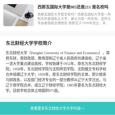
已经明确了自己未来的职业路径，并?
西那瓦国际大学是985还是211 是名校吗
西那瓦国际大学是名校吗？西那瓦国际大学是一所
知名的泰国私立大学，被认为是一所名校。这所大
学由泰国前总理他信·西那瓦于1999年创立，并经
泰国教育部批准成立。学校位于曼谷，占地750
亩，拥有现代化的教学设施和优美的校园环境，被
誉为泰国最美大学之一。学校优势文凭含金量高：
西那瓦国际大学是泰国知名高校，?
东北财经大学学校简介
东北财经大学（Dongbei University of Finance and Economics），简
称东财，是财政部、教育部和辽宁省人民政府共建高校，辽宁省
一流大学重点建设高校，学校始建于1952年，原名为东北财经学
院；1958年，东北财经学院与沈阳师范学院、沈阳俄文专科学校
合并组建辽宁大学；1959年，原东北财经学院的主体，即计统系
与财政系，以及部门经济专业的一部分教师从辽宁大学迁出，与
辽宁商学院合并，成立辽宁财经学院；1985年更名为东北财经大
学。目前学校总体占地面积975亩。
查看更多东北财经大学大学内容>>