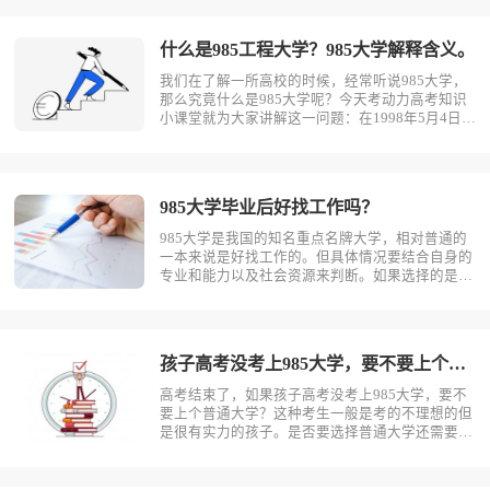
什么是985工程大学？985大学解释含义。
我们在了解一所高校的时候，经常听说985大学，
那么究竟什么是985大学呢？今天考动力高考知识
小课堂就为大家讲解这一问题：在1998年5月4日，
国家领导人在庆祝北京大学建校100周年大会上宣
告：“为了实现现代化，我国要有若干所具有世界
先进水平的一流大学。由于是98年5月提出的，故
称为985工程。98?
985大学毕业后好找工作吗？
985大学是我国的知名重点名牌大学，相对普通的
一本来说是好找工作的。但具体情况要结合自身的
专业和能力以及社会资源来判断。如果选择的是一
些冷漠专业，比如考古、汉语言文学等就不是很好
找工作。如果学的一些热门的专业，如计算机、金
融等、都是非常好找工作的。在工作中除了拥有专
业技能之外还需要更加全面的能。包?
孩子高考没考上985大学，要不要上个普通大学？
高考结束了，如果孩子高考没考上985大学，要不
要上个普通大学？这种考生一般是考的不理想的但
是很有实力的孩子。是否要选择普通大学还需要根
据孩子的意愿跟家庭情况来判断，不能冲动作出决
定。考动力一些供您参考的建议如下：1、首先需
要考虑孩子的学习规划和职业发展方向。如果孩子