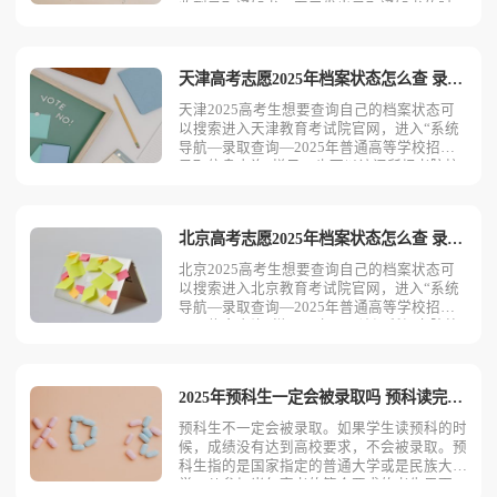
收到录取通知书。至于发出录取通知书的时
间，具体邮寄时间视两地远近而定。原则上先
发到比较远的地方，一般发后10天内可以
到。高考后多久能收到录取通知书1.提前审
天津高考志愿2025年档案状态怎么查 录取信息查询方法
批：最早提前审批填报
天津2025高考生想要查询自己的档案状态可
以搜索进入天津教育考试院官网，进入“系统
导航—录取查询—2025年普通高等学校招生
录取信息查询”栏目。也可以访问所报考院校
的招生网站，查询自己的录取结果。2025天
津高考志愿档案状态如何查询登录天津招考资
讯网：访问天津招考资讯网，找到 “系统导
北京高考志愿2025年档案状态怎么查 录取信息查询方法
航” 中的
北京2025高考生想要查询自己的档案状态可
以搜索进入北京教育考试院官网，进入“系统
导航—录取查询—2025年普通高等学校招生
录取信息查询”栏目。也可以访问所报考院校
的招生网站，查询自己的录取结果。北京高考
志愿2025档案状如何查登录北京教育考试院
官网：考生可登录北京教育考试院官网，在
2025年预科生一定会被录取吗 预科读完没录取怎么办
“高考高招”
预科生不一定会被录取。如果学生读预科的时
候，成绩没有达到高校要求，不会被录取。预
科生指的是国家指定的普通大学或是民族大
学，从参加当年高考的符合要求的考生里面，