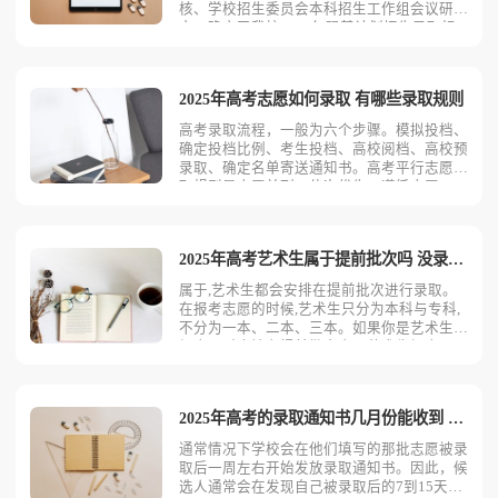
核、学校招生委员会本科招生工作组会议研
究，确定了我校2025年强基计划招生录取标
准和预录取考生名单。录取标准为各省（自治
区、直辖市）录取最低分（综合成绩），现公
布如下：考生可登录西北农林科技大学强基计
2025年高考志愿如何录取 有哪些录取规则
划报名平台（htt
高考录取流程，一般为六个步骤。模拟投档、
确定投档比例、考生投档、高校阅档、高校预
录取、确定名单寄送通知书。高考平行志愿录
取规则是志愿并列、位次优先、遵循志愿、一
轮投档。简单来说，平行志愿有三个“一”：一
个是同一批次，一个是可以填几个并列的院校
志愿，再一个是在一个投档时间段内投档。高
2025年高考艺术生属于提前批次吗 没录取怎么办
考录取流程介绍1
属于,艺术生都会安排在提前批次进行录取。
在报考志愿的时候,艺术生只分为本科与专科,
不分为一本、二本、三本。如果你是艺术生,
报志愿时应填在提前批次中。艺术生报志愿是
提前批次吗艺术类是属于提前批提前填报志愿
的，第一志愿很重要，一般艺术院校很少有第
二志愿录取的，因为报名人数多。艺术提前批
2025年高考的录取通知书几月份能收到 是快递邮寄吗
次是指艺术类院校
通常情况下学校会在他们填写的那批志愿被录
取后一周左右开始发放录取通知书。因此，候
选人通常会在发现自己被录取后的7到15天内