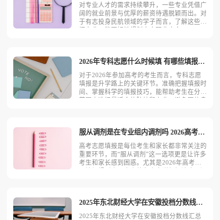
对专业人才的需求持续攀升，一些专业凭借广
阔的就业前景与优厚的薪资待遇脱颖而出。对
于有志投身民航领域的学子而言，了解这些热
门专业，能更好地规划未来职业方向。2026
年民航最吃香的专业飞行技术专业：飞行技术
专业堪称民航领域的“皇冠明珠”，其就业前景
一片光明。中国民航飞行学院的飞行技术专业
2026年专科志愿什么时候填 有哪些填报技巧
采用“学历+执
对于2026年参加高考的考生而言，专科志愿
填报是升学路上的关键环节。准确把握填报时
间、掌握科学的填报技巧，能帮助考生在分数
范围内选择最适合的院校和专业，避免因信息
偏差或策略失误错失机会。2026年专科志愿
填报时间2026年专科志愿填报时间整体紧随
本科志愿之后，全国各省（市、自治区）通常
服从调剂是在专业组内调剂吗 2026高考志愿填报规则
集中在7月中
高考志愿填报是每位考生和家长都非常关注的
重要环节，而“服从调剂”这一选项更是让许多
考生和家长感到困惑。尤其是2026年高考志
愿填报规则中，本文将为大家详细解读这一问
题，帮助考生和家长更好地理解高考志愿填报
规则。服从调剂是在专业组内调剂吗在2026
年高考志愿填报中，多数省份实行“院校专业
2025年东北财经大学在安徽投档分数线是多少
组”模式，即
2025年东北财经大学在安徽投档分数线汇总