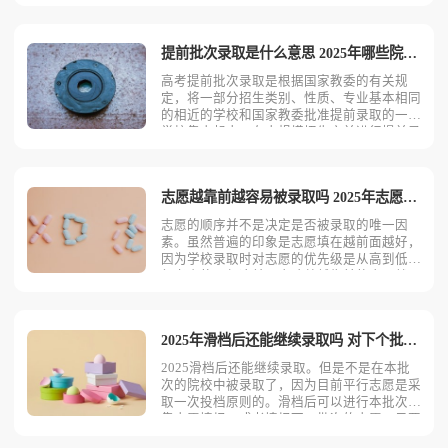
分数低于某个分数段，按照志愿择优录取的学
生。预科生肯定能被录取吗预科生并不一定会
被录取。攻读预科的目的是帮助学生进入理想
提前批次录取是什么意思 2025年哪些院校在提前批招生
的大学，但在预科学习
高考提前批次录取是根据国家教委的有关规
定，将一部分招生类别、性质、专业基本相同
的相近的学校和国家教委批准提前录取的一些
学校集中起来，在大规模招生之前进行提前录
取，这部分院校即提前录取院校。什么是提前
批次录取提前批次录取是指在普通高考录取过
程中，一部分特定的院校和专业会在大规模招
志愿越靠前越容易被录取吗 2025年志愿录取顺序是什么
生之前进行录取。这些
志愿的顺序并不是决定是否被录取的唯一因
素。虽然普遍的印象是志愿填在越前面越好，
因为学校录取时对志愿的优先级是从高到低进
行考虑的，但这并不意味着越靠前的志愿就一
定能被录取。实际上，录取结果主要取决于考
生的高考成绩，以及是否是第一志愿等因素。
高考填志愿是越早越优先吗高考志愿填报时间
2025年滑档后还能继续录取吗 对下个批次有影响吗
先后与高考投档录取时
2025滑档后还能继续录取。但是不是在本批
次的院校中被录取了，因为目前平行志愿是采
取一次投档原则的。滑档后可以进行本批次征
集志愿填报，或者填报下一批次的志愿，只要
是后续的录取批次填报了志愿，还是有可能