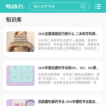
知识库
2026志愿填报技巧是什么 二本和专科是一起填吗
2026年二本和专科志愿不一起填报，各地均
按照本科、专科批次依次进行填报，两者在填
报时间和批次设置上有明确区分。本科批次
（含二本）先启动填报，专科批次则在本科录
取结束后进行，考生需根据自身成绩和当地教
育部门安排分阶段完成志愿填报。2026年志
愿填报实用技巧合理规划“冲稳保”梯度是志愿
2026年报志愿时专业组101、102、103是什么意思
填报的关键。考
在高考志愿填报、考研或了解执业资格时，遇
到“专业组101、102、103”这类代码是否让你
感到困惑？这些数字组合并非随意编排，而是
承载着特定规则和重要信息的“身份密码”。本
文将为你全面解析这些代码的含义，帮助你在
人生的重要选择中做出更清晰的判断。1、专
业组101、102、103是什么意思在高考志愿
民航最吃香的专业 2026年哪些专业就业率高