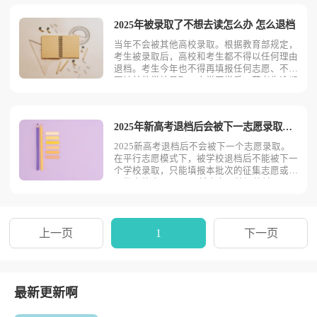
的。2025滑档后还能不能继续录取了滑档一
般是指填报的高考志愿院校，全都不符合投档
2025年被录取了不想去读怎么办 怎么退档
的条件，还可以继
当年不会被其他高校录取。根据教育部规定，
考生被录取后，高校和考生都不得以任何理由
退档。考生今年也不得再填报任何志愿、不得
再被其他学校录取。大学开学后，若考生逾期
未报到，相当于自动放弃，学校将对考生作自
动退学处理。2025大学录取了不想去怎么退
档1、联系录取院校的招生办公室：向招生办
2025年新高考退档后会被下一志愿录取吗 怎么避免退档
公室表明退档意向
2025新高考退档后不会被下一个志愿录取。
在平行志愿模式下，被学校退档后不能被下一
个学校录取，只能填报本批次的征集志愿或下
一批次的志愿。2025新高考退档还能被下一
个学校录取吗2025年新高考被退档后不会被
下一个志愿录取，这是因为平行志愿的第一志
愿被退档之后是直接进入下一批次的录取。在
2025年录
上一页
1
下一页
最新更新啊