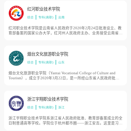
能力和职业技能，培养“职业能力强、综合素质高、道德品行优”的复
合型技术技能人才，总占地592亩。
红河职业技术学院
综合
专科(高职)
云南
红河职业技术学院是云南省人民政府于2020年2月24日批准设立、教
育部备案的国家公办大学，红河州人民政府主办、业务接受云南省教
育厅指导的高职学院。学院位于红河州州府所在地蒙自市红河州职教
园区，2021年1月19日，红河州人民政府出台《关于红河州职教园区
集中统一管理暂行办法》，学院按照“办管分离、中高一体、统分结
合、协同配合、各记其功”的原则，下设12个二级学院，覆盖园区学
烟台文化旅游职业学院
校开设专业。校园占地545亩。
综合
专科(高职)
山东
烟台文化旅游职业学院（Yantai Vocational College of Culture and
Tourism），成立于2020年3月22日，是一所经山东省人民政府批准
设立、国家教育部备案的公办全日制普通高等职业学校。1979年烟
台旅游学校（烟台供销技工学校）建校；2009年升格为烟台市商贸
高级技工学校；2012年改建为烟台工贸技师学院；2020年设立烟台
文化旅游职业学院，学校校园占地520亩。
浙江宇翔职业技术学院
综合
专科(高职)
浙江
浙江宇翔职业技术学院系浙江省人民政府批准、教育部备案成立的全
日制普通高等学校。学院位于杭州都市圈——浙江安吉。这里是习总
书记“绿水青山就是金山银山”理念诞生地、中国美丽乡村发源地和绿