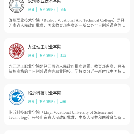
汝州职业技术学院
综合
专科(高职)
河南
汝州职业技术学院（Ruzhou Vocational And Technical College）是经
河南省人民政府批准、国家教育部备案的一所公办全日制普通高等专
科院校。由平顶山市政府和汝州市政府共同举办和管理，以平顶山市
政府管理为主，河南省教育厅负责教育教学管理工作，目前学校总体
占地面积2000亩。
九江理工职业学院
综合
专科(高职)
江西
九江理工职业学院是经江西省人民政府批准设置、教育部备案，具备
统招资格的全日制普通高等职业院校。学校以习近平新时代中国特色
社会主义思想为指导，以培养高素质技术技能人才为根本任务，以服
务区域经济社会发展和产业结构性调整需要为办学宗旨。坚持“提高
质量谋发展，深化改革出动力，突出特色创品牌”的办学思路，秉承
“明德 达理 尚学 精工”的校训，弘扬精益求精、追求卓越的工匠精
临沂科技职业学院
神，目前学校总体占地面积300亩。
综合
专科(高职)
山东
临沂科技职业学院（Linyi Vocational University of Science and
Technology）是经山东省人民政府批准、中华人民共和国教育部备案
的专科层次全日制公办普通高等学校，是临沂市退役军人职业技能培
训基地、鲁南职教联盟发起成员单位、职业院校红色文化研究与教育
联盟副理事长单位。2018年8月开始筹建临沂科技职业学院；2019年