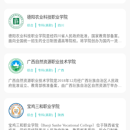
院为专科层次民办非营利性全日制普通高等学校。学院校园环境幽
雅、花木繁茂、碧草如茵、景色宜人，是读书治学的理想园地。学院
规划占地面积700余亩。
德阳农业科技职业学院
综合
专科(高职)
四川
德阳农业科技职业学院是经四川省人民政府批准，国家教育部备案，
面向全国统一招生的全日制普通高等院校。将学院创办为国内一流高
校，为社会培育精英人才，为祖国母亲两个100年丰厚献礼是我们农
科院人的神圣使命和永恒追求，总占地面积958亩。
广西自然资源职业技术学院
综合
专科(高职)
广西
广西自然资源职业技术学院是2018年12月经广西壮族自治区人民政
府批准设立、教育部核准备案，由广西壮族自治区自然资源厅举办的
广西唯一一所自然资源类公办全日制高等职业院校。学院坐落在中国
—东盟南宁空港经济区。学院占地面积1096亩。
宝鸡三和职业学院
综合
专科(高职)
陕西
宝鸡三和职业学院（Baoji Sanhe Vocational College）位于陕西省宝