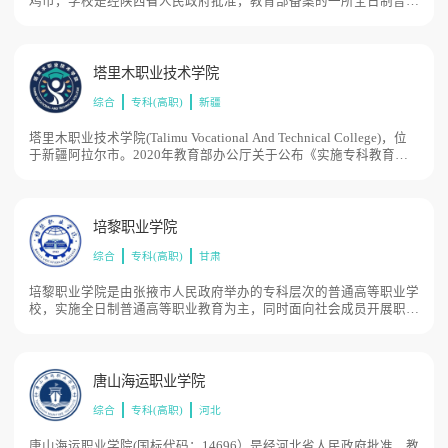
鸡市，学校是经陕西省人民政府批准，教育部备案的一所全日制普通
高等职业院校。学校前身是创建于1993年7月的三和公关培训班；
1998年更名为陕西三和专修学院；2018年更名为宝鸡三和职业学
院，学校校园占地面积313亩。
塔里木职业技术学院
综合
专科(高职)
新疆
塔里木职业技术学院(Talimu Vocational And Technical College)，位
于新疆阿拉尔市。2020年教育部办公厅关于公布《实施专科教育高
等学校备案名单的函》（教发厅函〔2020〕22号）公布本年度省级
人民政府审批新设、更名、合并调整、变更办学体制、撤销的专科层
次高等学校备案名单，塔里木职业技术学院位列其中，目前学校总体
占地面积1069亩。
培黎职业学院
综合
专科(高职)
甘肃
培黎职业学院是由张掖市人民政府举办的专科层次的普通高等职业学
校，实施全日制普通高等职业教育为主，同时面向社会成员开展职业
培训。2018年5月，甘肃省人民政府办公厅印发《甘肃省“十三五”高
等学校设置规划》，提出在培黎国际职业学院（筹）基础上建立甘肃
培黎职业学院。2019年12月24日，培黎国际职业学院被中国工业合
作协会确定为“中国工合系统干部培训学院”。2020年1月19日，甘肃
唐山海运职业学院
省人民政府同意设置培黎职业学院，目前学校总体占地面积961亩。
综合
专科(高职)
河北
唐山海运职业学院(国标代码：14696）是经河北省人民政府批准，教