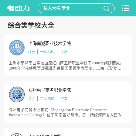
综合类学校大全
上海南湖职业技术学院
综合
专科(高职)
上海
上海市南湖职业学校由原虹口区五所职业学校于2000年组建而成。
2000年学校经教育部批准为首批国家级重点职校，上海市现代化标
志性职校，2015年被教育部、人社部、财政部命名为“国家中等职业
教育改革发展示范校”。学校先后荣获全国职业教育先进单位、全国
教科文职工之家、上海市中等职业教育课程教材改革特色实验校、上
海市学生行为规范示范校、上海市工人先锋号、上海市模范职工之家
郑州电子商务职业学院
等国家级、市级荣誉百余项，占地面积138亩。
综合
专科(高职)
河南
郑州电子商务职业学院（Zhengzhou Electronic Commerce
Professional College）位于河南省郑州市，是一所经河南省人民政府
批准设立的非营利性专科层次普通高校。郑州市政府承担属地管理责
任，河南省教育厅负责教育教学管理工作。2020年5月，郑州电子商
务职业学院通过教育部备案，目前学校总体占地面积2600亩。