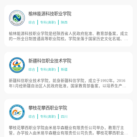
色发展先行地。校园内处处绿树浓荫，充满文化气息，被誉为“生态
校园”，学院现占地500余亩。
榆林能源科技职业学院
综合
专科(高职)
陕西
榆林能源科技职业学院是经陕西省人民政府批准、教育部备案，成立
的一所全日制普通高等职业院校。学院坐落于国家历史文化名城、陕
甘宁蒙晋最具影响力城市——陕西省榆林市，国家级高端能源化工基
地、榆林国家现代农业科技示范园区，学院占地近500亩。
新疆科信职业技术学院
综合
专科(高职)
新疆
新疆科信职业技术学院，前身新疆科信学院，成立于1992年。2016
年1月经新疆自治区人民政府批准，国家教育部备案，以培养生产、
建设、管理、服务等一线急需的高素质、高技能应用型人才为目标，
具有颁发国家学历文凭资格的综合性普通高等院校。招生代码：
14679。2019年9月开始招收国家统招高职学生，经过二十多年的发
展，现具有科信幼儿园、科信中学、科信自考本科高职一系列教育，
攀枝花攀西职业学院
学校占地面积700亩。
综合
专科(高职)
四川
攀枝花攀西职业学院由米易华森糖业有限责任公司举办，教育厅主
管，办学投入由米易华森糖业有限责任公司负责。攀枝花攀西职业学