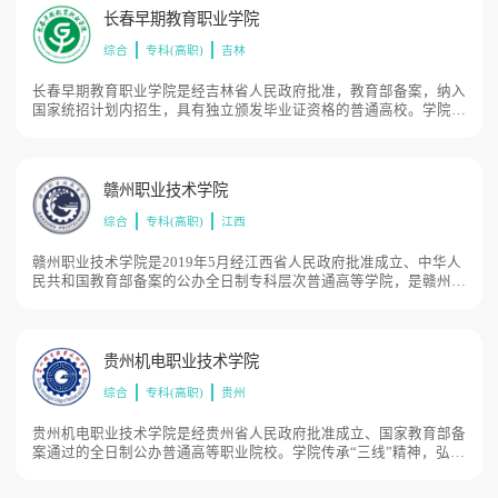
4月破土动工，12月通过省教育厅验收；2020年3月，山东省人民政
长春早期教育职业学院
府批复学院成立，5月国家教育部备案；2021年1月，原临沂市产业
综合
专科(高职)
吉林
技术研究院整体并转学院，学院规划占地面积1218亩。
长春早期教育职业学院是经吉林省人民政府批准，教育部备案，纳入
国家统招计划内招生，具有独立颁发毕业证资格的普通高校。学院位
于吉林省长春市，占地面积225亩。学院办学条件完备，可容纳在校
生5000人，拥有几十个校内实训室，食堂、超市、学生公寓等设备
齐全、
赣州职业技术学院
综合
专科(高职)
江西
赣州职业技术学院是2019年5月经江西省人民政府批准成立、中华人
民共和国教育部备案的公办全日制专科层次普通高等学院，是赣州市
政府直属综合性高职院校，与赣州农业学校、江西赣州技师学院三校
融合办学，是智能制造领域中外人文交流人才培养基地、江西省级
“双师型”教师培训基地、江西省1+X联盟牵头院校、赣州市产业工人
技能提升培训基地，学院有新能源汽车科技城校区和沙石校区两个校
贵州机电职业技术学院
区，占地面积800亩。
综合
专科(高职)
贵州
贵州机电职业技术学院是经贵州省人民政府批准成立、国家教育部备
案通过的全日制公办普通高等职业院校。学院传承“三线”精神，弘扬
军工文化，注重培养职业素养能力，以社会需求和服务地方经济为导
向进行专业结构调整及改革，重视教学质量的提升，强化学生的实践