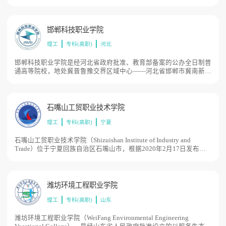
2020年5月通过教育部备案，是具有独立颁发普通高等学历文凭资格
的全日制普通高校。学院依托华为技术优势，面向科技前沿办学，定
位云、大、物、智、移等新技术高技能人才培养，内设华为（永川）
联合技术创新中心围绕新技术开展应用研发与成果转化，目前学校总
邯郸科技职业学院
体占地面积500亩。
理工
专科(高职)
河北
邯郸科技职业学院是经河北省政府批准、教育部备案的公办全日制普
通高等院校，地处冀晋鲁豫交界区域中心——河北省邯郸市冀南新
区，西依太行山，近临滏阳河源头。学院占地850亩，总建筑面积51
万平方米，学院36个单体建筑错落有致，园林式建筑风格典雅超
逸，滏阳河支流从校园蜿蜒流过。
石嘴山工贸职业技术学院
理工
专科(高职)
宁夏
石嘴山工贸职业技术学院（Shizuishan Institute of Industry and
Trade）位于宁夏回族自治区石嘴山市，根据2020年2月17日发布的
《国务院办公厅关于国务院授权省自治区直辖市人民政府审批设立高
等职业学校有关问题的通知》（国办发〔2000〕3号）精神，同意设
立石嘴山工贸职业技术学院，学校占地面积1100亩。
潍坊环境工程职业学院
理工
专科(高职)
山东
潍坊环境工程职业学院（WeiFang Environmental Engineering