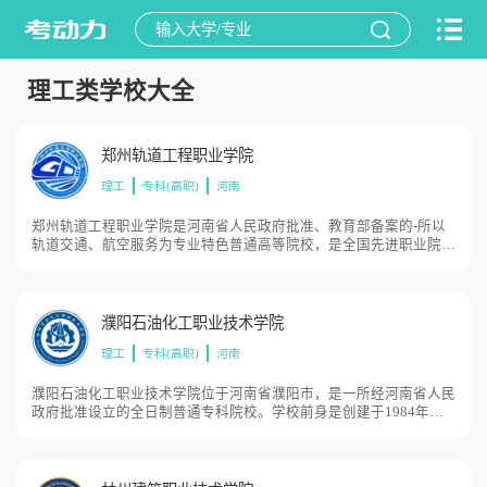
理工类学校大全
郑州轨道工程职业学院
理工
专科(高职)
河南
郑州轨道工程职业学院是河南省人民政府批准、教育部备案的-所以
轨道交通、航空服务为专业特色普通高等院校，是全国先进职业院
校、民革中央社会服务先进学校、精准 扶贫教育培训基地。2017年
，理事长付全立荣获中华职教社黄炎培职业教育“杰出校长名”，也是
我省唯名获此殊荣的教育专家，目前学校总体占地面积400亩。
濮阳石油化工职业技术学院
理工
专科(高职)
河南
濮阳石油化工职业技术学院位于河南省濮阳市，是一所经河南省人民
政府批准设立的全日制普通专科院校。学校前身是创建于1984年的
中原石油学校，2020年经河南省人民政府、国家教育部批准升格为
濮阳石油化工职业技术学院学校由濮阳市政府举办和管理。濮阳市政
府要建立生均拨款制度，参照省管同类学校经费标准保障学校经费投
入。河南省教育厅负责教育教学管理工作，目前学校总体占地面积