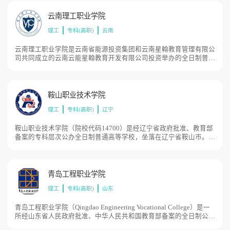
克州财贸学校、克州教师进修学校和克州技工学校等8所学校整合而
成的一所综合职业院校。学院占地面积1026亩。
云南理工职业学院
理工
专科(高职)
云南
云南理工职业学院是云南省能源投资集团和云南星翰教育管理有限公
司共同成立的云南云能星翰教育开发有限公司投资举办的全日制普通
高等专科职业院校。2017年4月，学院由省教育厅批准筹建；2019年
3月，获得云南省人民政府同意组建学院的批复，5月教育部通过备
案成立，学院占地533亩。
鞍山职业技术学院
理工
专科(高职)
辽宁
鞍山职业技术学院（院校代码14700）是经辽宁省政府批准、教育部
备案的专科层次公办全日制普通高等学校，坐落在辽宁省鞍山市。鞍
山素有“祖国钢都”“中国钢铁工业摇篮”等美誉，是全国文明城市、全
国卫生城市、全国森林城市、中国优秀旅游城市、全国双拥模范城六
连冠、东北振兴民营经济发展示范市，是国家老工业基地产业转型技
术技能人才双元培育改革试点城市。鞍山职业技术学院占地面积
青岛工程职业学院
1051亩。
理工
专科(高职)
山东
青岛工程职业学院（Qingdao Engineering Vocational College）是一
所经山东省人民政府批准、中华人民共和国教育部备案的全日制公办
专科层次普通高等学校。2019年3月，山东省人民政府同意整合青岛