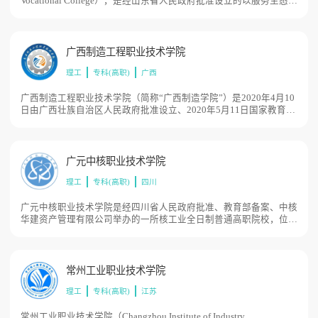
Vocational College），是经山东省人民政府批准设立的以服务生态文
明建设和绿色发展为办学主导方向的全日制民办普通高等学院。
2020年3月，经山东省人民政府批准成立潍坊环境工程职业学院；
2020年5月通过教育部备案，目前学校总体占地面积850亩。
广西制造工程职业技术学院
理工
专科(高职)
广西
广西制造工程职业技术学院（简称“广西制造学院”）是2020年4月10
日由广西壮族自治区人民政府批准设立、2020年5月11日国家教育部
同意备案公布的公办全日制普通高等职业学院，由自治区人民政府举
办、自治区农业农村厅建设和管理、自治区教育厅业务指导，是全区
第一所制造类高等职业学院，校园占地面积1100亩。
广元中核职业技术学院
理工
专科(高职)
四川
广元中核职业技术学院是经四川省人民政府批准、教育部备案、中核
华建资产管理有限公司举办的一所核工业全日制普通高职院校，位于
四川省广元市。2019年5月，教育部发文同意四川核工业职工大学改
制为广元中核职业技术学院，学校占地300余亩。
常州工业职业技术学院
理工
专科(高职)
江苏
常州工业职业技术学院（Changzhou Institute of Industry