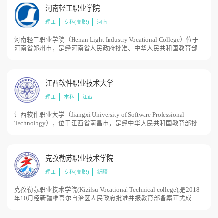
平专业群（A档）建设单位、教育部首批学徒制建设单位，获全国毕
河南轻工职业学院
业生就业先进集体、全国深化创新创业教育改革示范校等荣誉称号。
理工
专科(高职)
河南
学校始建于1979年，归属国家农业机械部，1983年归属中国人民解
放军总后勤部，1991年承担原国家教委高职教育试点任务，1997年
更名为邢台职业技术学院，2002年移交河北省成为省属高校。2002
河南轻工职业学院（Henan Light Industry Vocational College）位于
年6月，华北电力大学科技学院成立。2021年1月，教育部同意整合
河南省郑州市，是经河南省人民政府批准、中华人民共和国教育部备
华北电力大学科技学院、邢台职业技术学院办学资源，设置河北科技
案的公办全日制普通高等职业学校。学院前身是2001年由河南省工
工程职业技术大学，学校占地1600余亩。
业设计学校、河南省工艺美术学校、河南省轻工业学校三所学校联合
组建的郑州轻工业学院轻工职业学院；2017年3月从郑州轻工业学院
剥离，独立设置河南轻工职业学院，学院占地面积266亩。
江西软件职业技术大学
理工
本科
江西
江西软件职业大学（Jiangxi University of Software Professional
Technology），位于江西省南昌市，是经中华人民共和国教育部批准
成立的民办全日制职业本科高校、本科层次职业教育试点学校、全国
示范性软件学院、江西省现代学徒制试点单位、国家软件人才国际培
训（南昌）基地、江西省高技能人才培养示范基地、江西省电子商务
示范基地、江西省版权示范基地。江西软件职业技术大学前身是创建
克孜勒苏职业技术学院
于2003年的江西先锋软件职业技术学院；2018年12月，升为本科高
理工
专科(高职)
新疆
校，暂定名为江西软件职业学院（本科）；2019年5月，更名为江西
软件职业技术大学，为本科层次职业教育试点学校，学校占地面积
2700亩。
克孜勒苏职业技术学院(Kizilsu Vocational Technical college),是2018
年10月经新疆维吾尔自治区人民政府批准并报教育部备案正式成立
的。前身是克州中等职业技术学校，由创建于上世纪的克州师范学
校、克州农业学校、克州卫生学校、克州农机学校、克州职业高中、