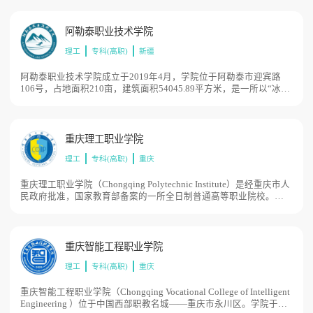
市职业教育公共实训基地资源设立青岛工程职业学院。2020年5月，
青岛市委编委下达《关于青岛工程职业学院机构编制有关事项的批
复》，正式确定学校为青岛市政府直属事业单位，学校占地509亩。
阿勒泰职业技术学院
理工
专科(高职)
新疆
阿勒泰职业技术学院成立于2019年4月，学院位于阿勒泰市迎宾路
106号，占地面积210亩，建筑面积54045.89平方米，是一所以“冰雪
+”“旅游+”为办学特色的全日制普通高等专科学校。2019年4月，新
疆维吾尔自治区人民政府批复成立阿勒泰首所高职学院，并报教育部
备案。
重庆理工职业学院
理工
专科(高职)
重庆
重庆理工职业学院（Chongqing Polytechnic Institute）是经重庆市人
民政府批准，国家教育部备案的一所全日制普通高等职业院校。
2020年3月20日，重庆市人民政府发布《重庆市人民政府关于同意设
立重庆理工职业学院的批复》（渝府〔2020〕13号），同意设立重
庆理工职业学院。2020年5月11日教育部办公厅发布《关于公布实施
专科教育高等学校备案名单的函》教发厅函〔2020〕22号，重庆理
重庆智能工程职业学院
工职业学院备案成立，占地面积1007亩。
理工
专科(高职)
重庆
重庆智能工程职业学院（Chongqing Vocational College of Intelligent
Engineering ）位于中国西部职教名城——重庆市永川区。学院于