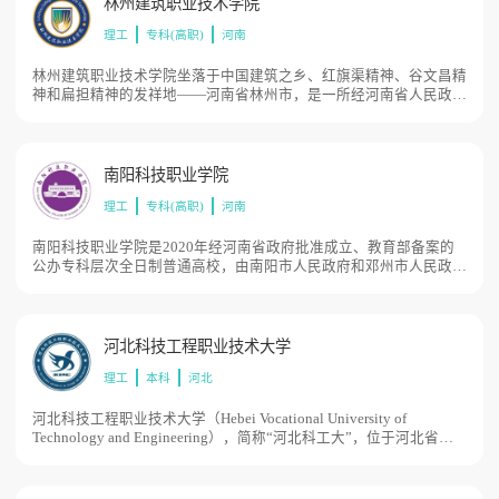
林州建筑职业技术学院
360亩。
理工
专科(高职)
河南
林州建筑职业技术学院坐落于中国建筑之乡、红旗渠精神、谷文昌精
神和扁担精神的发祥地——河南省林州市，是一所经河南省人民政府
批准设立的民办非营利性专科层次普通高校，由河南华信阳光教育科
技集团有限公司举办，办学经费主要由举办者参照省管同类学校经费
标准自筹解决。安阳市政府承担属地管理责任，河南省教育厅负责教
育教学管理工作。2020年5月，林州建筑职业技术学院通过教育部备
南阳科技职业学院
案，占地面积1279亩。
理工
专科(高职)
河南
南阳科技职业学院是2020年经河南省政府批准成立、教育部备案的
公办专科层次全日制普通高校，由南阳市人民政府和邓州市人民政府
共同举办。学院位于医圣张仲景故里、千古名篇《岳阳楼记》诞生
地、无产阶级革命家习仲勋的祖居地、南水北调工程渠首市、中原历
史文化名城——河南邓州，学校现有东、西两个校区，占地面积969
亩。
河北科技工程职业技术大学
理工
本科
河北
河北科技工程职业技术大学（Hebei Vocational University of
Technology and Engineering），简称“河北科工大”，位于河北省邢
台市，由国家教育部和河北省人民政府批准设立，隶属于河北省人民
政府，是一所以工科为主的全日制公办本科层次职业高等学校，是国
家示范性高等职业院校、国家优质专科高等职业院校、中国特色高水