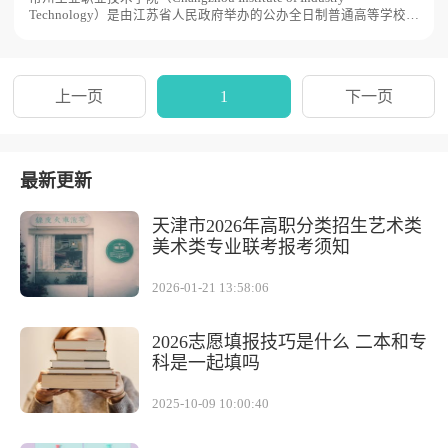
Technology）是由江苏省人民政府举办的公办全日制普通高等学校，
是教育部“1+X”证书制度试点院校、教育部第一批现代学徒制试点项
目建设单位、江苏省示范性高职院校，常州工业职业技术学院前身为
1958年建校的常州市民办青山初级中学和1963年建校的常州市轻化
工中等技术学校，二校合并后曾使用过常州市轻工业技术学校、常州
上一页
1
下一页
轻工业学校等名称，2002年6月，经江苏省人民政府批准，升格为常
州轻工职业技术学院，2018年10月，经江苏省人民政府批准，常州
轻工职业技术学院更名为常州工业职业技术学院，并于2019年5月通
过教育部备案，学校占地面积近1000亩。
最新更新
天津市2026年高职分类招生艺术类
美术类专业联考报考须知
2026-01-21 13:58:06
2026志愿填报技巧是什么 二本和专
科是一起填吗
2025-10-09 10:00:40