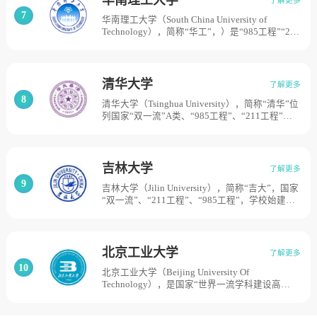
7
华南理工大学（South China University of
Technology），简称“华工”，）是“985工程”“211
工程”“双一流”大学，华南理工大学原名华南工学
院，最早可溯源至1918年成立的广东省立第一甲
种工业学校，正式组建于1952年全国高等学校院
系调整，是以中山大学工学院、华南联合大学理
清华大学
了解更多
工学院、岭南大学理工学院工科系及专业、广东
8
清华大学（Tsinghua University），简称“清华”位
工业专科学校为基础，调入湖南大学、武昌中华
列国家“双一流”A类、“985工程”、“211工程”。
大学、武汉交通学院、南昌大学、广西大学等五
学校前身清华学堂始建于1911年，校名“清华”源
所院校部分工科系及专业组建而成，为新中国四
于校址“清华园”地名，是晚清政府设立的留美预
大工学院之一；1960年成为全国重点大学；1988
备学校，其建校的资金源于1908年美国退还的部
年更名为华南理工大学。目前学校总体占地面积
分庚子赔款。1912年更名为清华学校。1928年更
5865亩。
吉林大学
了解更多
名为国立清华大学。1937年抗日战争全面爆发
9
吉林大学（Jilin University），简称“吉大”，国家
后，南迁长沙，与国立北京大学、私立南开大学
“双一流”、“211工程”、“985工程”，学校始建于
组建国立长沙临时大学，1938年迁至昆明改名为
1946年，1952年经院系调整成为建国后中国共产
国立西南联合大学。1946年迁回清华园。1949年
党亲手创建的第一所综合性大学，1960年被列为
中华人民共和国成立，清华大学进入新的发展阶
全国重点大学。2000年，原吉林大学、吉林工业
段。中国高等院校1952年院系调整后成为多科性
大学、白求恩医科大学、长春科技大学、长春邮
工业大学。1978年以来逐步恢复和发展为综合性
北京工业大学
了解更多
电学院合并组建新吉林大学。2004年，原中国人
的研究型大学。清华占地面积约为6632亩。
10
北京工业大学（Beijing University Of
民解放军军需大学转隶并入。占地面积9165亩。
Technology），是国家“世界一流学科建设高
校”、国家“211工程”建设高校，北京工业大学创
建于1960年。建校初期，北京建筑工程学院、北