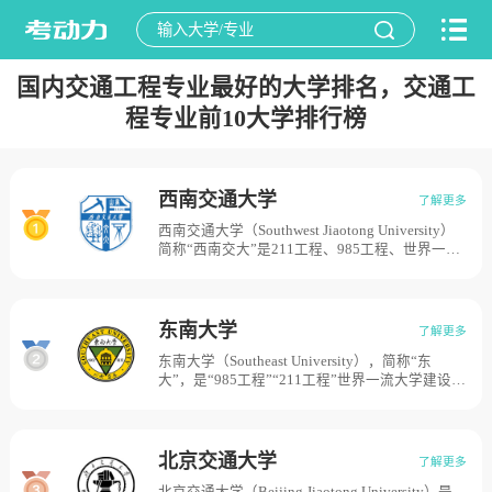
国内交通工程专业最好的大学排名，交通工
程专业前10大学排行榜
西南交通大学
了解更多
西南交通大学（Southwest Jiaotong University）
简称“西南交大”是211工程、985工程、世界一流
大学建设高校，学校肇始于1896年的山海关北洋
铁路官学堂，此后屡迁校址，数度更名，而以唐
山交通大学扬名海内外，素有“东方康奈尔”之美
誉，尤以土木、矿冶两学科独树一帜。1952年经
东南大学
了解更多
院系调整，更名唐山铁道学院，专事轨道交通人
东南大学（Southeast University），简称“东
才培养。1964年学校内迁峨眉，1972年定名西南
大”，是“985工程”“211工程”世界一流大学建设高
交通大学。1989年学校办学主体迁成都。2000年
校（A类）大学，学校肇始于1902年创建的三江
学校划归教育部管理，目前学校占地面积5000
师范学堂，后历经两江师范学堂、南京高等师范
亩。
学校、国立东南大学、国立中央大学等重要发展
时期。1952年全国高校院系调整，学校文理等科
北京交通大学
了解更多
迁出，以原国立中央大学工学院为主体，先后并