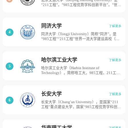
北京交通大学（Beijing Jiaotong University）是
入复旦大学、交通大学、浙江大学、金陵大学等
“211工程”、“985工程优势学科创新平台”、“世界
校的有关系科，在国立中央大学本部原址建立南
一流学科建设高校”，学校是交通大学的三个源头
京工学院。1988年5月，学校复更名为东南大
之一，历史渊源可追溯到1896年，前身是清政府
学。2000年4月，原东南大学、南京铁道医学
创办的北京铁路管理传习所，是中国第一所专门
院、南京交通高等专科学校合并，南京地质学校
培养管理人才的高等学校，是中国近代铁路管
并入，组建新的东南大学。目前学校总体占地面
同济大学
了解更多
理、电信教育的发祥地。1921年参与合并组建交
积5888亩。
4
同济大学（Tongji University）简称“同济”，是
通大学；1923年更名为北京交通大学；1970年恢
“985工程”“211工程”世界一流大学建设高校（A
复使用“北方交通大学”校名；2003年恢复使用“北
类）大学，同济大学前身是1907年德国医生埃里
京交通大学”校名，目前学校总体占地面积1000
希·宝隆在上海创办的德文医学堂；1908年改名同
亩。
济德文医学堂；1912年与创办不久的同济德文工
学堂合称同济德文医工学堂；1923年正式定名同
哈尔滨工业大学
了解更多
济大学；1927年成为国立同济大学，是中国最早
5
哈尔滨工业大学（Harbin Institute of
的七所国立大学之一。目前学校总体占地面积
Technology），简称哈工大，985工程、211工
3960亩。
程、世界一流大学建设高校A类。学校始建于
1920年，1951年被确定为全国学习国外高等教育
办学模式的两所样板大学之一，1954年进入国家
首批重点建设的6所高校行列。1996年进入国家”
长安大学
了解更多
211工程“首批重点建设高校。1999年被确定为国
6
长安大学（Chang’an University），是国家“211
家首批”985工程“重点建设的9所大学之一。2000
工程”重点建设大学，国家“985工程优势学科创新
年与哈尔滨建筑大学合并组建新的哈尔滨工业大
平台”建设高校，2000年，长安大学由始建于二
学。2017年入选“双一流”建设A类高校名单。目
十世纪50年代初的原西安公路交通大学、西安工
前学校总体占地面积5212亩。
程学院、西北建筑工程学院合并组建而成。目前
学校总体占地面积3348亩。
华南理工大学
了解更多