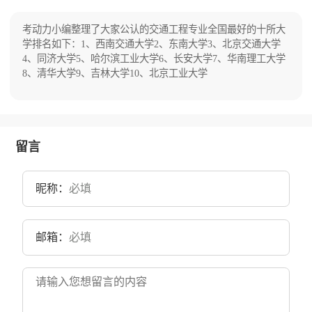
京工业学院、北京师范大学部分学生先后划转学
校。20世纪70年代至2005年，北京工商管理专科
学校、北京联合大学经济管理学院、北京计算机
考动力小编整理了大家公认的交通工程专业全国最好的十所大
学院、国家建材局管理干部学院（武汉工业大学
学排名如下：1、西南交通大学2、东南大学3、北京交通大学
北京研究生部）、华北水利水电大学北京研究生
4、同济大学5、哈尔滨工业大学6、长安大学7、华南理工大学
部、北京艺术设计职业学院相继并入学校。目前
8、清华大学9、吉林大学10、北京工业大学
学校总体占地面积1440亩。
留言
昵称：
邮箱：