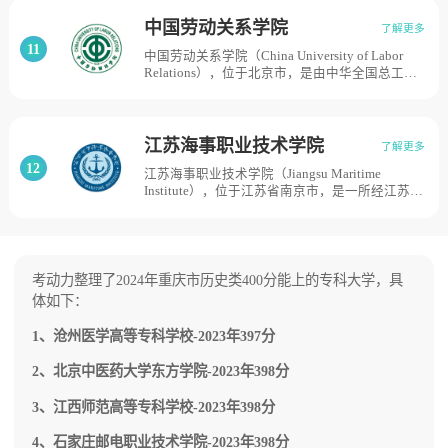
立，1978年被国务院批准为全日制普通高等专科
学校。1998年7月，济宁教育学院并入，2000年7
中国劳动关系学院
了解更多
月，济宁艺术学校并入。2006年1月，学校迁至
11
中国劳动关系学院（China University of Labor
曲阜办学。2007年3月，济宁师范专科学校升格
Relations），位于北京市，是由中华全国总工会
为本科院校，更为现名。2008年11月，曲阜师范
和教育部共建，直属于中华全国总工会的一所全
学校并入。是中华人民共和国教育部批准设立的
日制普通高等本科院校。学校前身是1946年4月
一所省属全日制普通本科高等学校。截至2021年
从华北联合大学分离建校的晋察冀边区行政干部
2月，学校占地1613亩，建筑面积56.91万平方
学校，与中国人民大学同根同源；1949年初，学
米。
江苏海事职业技术学院
了解更多
校迁至天津，更名为华北职工干部学校；1949年
12
江苏海事职业技术学院（Jiangsu Maritime
9月，根据刘少奇同志的指示，更名为中华全国总
Institute），位于江苏省南京市，是一所经江苏省
工会干部学校；1984年，更名为中国工运学院，
人民政府批准建立的全日制高等职业院校，是全
面向全国工会系统和社会开展成人学历教育；
国定向培养士官的试点院校，是中国优质专科高
2003年，改制升格为普通本科院校，更名为中国
职院校，并入选中国特色高水平高职学校和专业
劳动关系学院，学校有北京海淀和河北涿州两个
建设计划建设单位和江苏省示范性高职院校。江
校区，占地面积630亩。
苏海事职业技术学院的前身是1951年成立的南京
考动力整理了2024年重庆市历史类400分能上的专科大学，具
海运学校和1956年成立的南京航运学校，2003年
体如下：
7月经江苏省人民政府批准，合并组建为江苏海事
职业技术学院，学校共有江宁、秦淮和板桥三个
1、沧州医学高等专科学校-2023年397分
校区，占地总面积1629亩。
2、北京中医药大学东方学院-2023年398分
3、江西师范高等专科学校-2023年398分
4、石家庄邮电职业技术学院-2023年398分