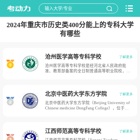
2024年重庆市历史类400分能上的专科大学
有哪些
沧州医学高等专科学校
了解更多
沧州医学高等专科学校是经河北省人民政府批
准、教育部备案的全日制普通高等职业院校，是
河北省优质高等职业院校立项单位、是现代学徒
制试点单位。学校的前身是始建于1958年的沧县
专区医学院，1963年改建为河北沧州卫生学校，
1994年被评为全国重点卫生学校，2004年5月经
北京中医药大学东方学院
了解更多
教育部批准升格为沧州医学高等专科学校，目前
北京中医药大学东方学院（Beijing University of
学校总体占地面积1024亩。
Chinese medicine DongFang College），位于河
北省廊坊市，由北京中医药大学、河北美华教育
文化发展有限公司举办，北京中医药大学东方学
院是由北京中医药大学申办，2005年4月国家教
育部批准，列入全国普通高校统一招生计划，实
江西师范高等专科学校
了解更多
施本科层次教育的独立学院，目前学校总体占地