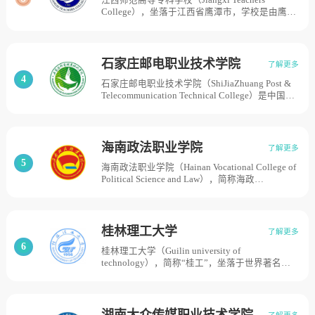
江西师范高等专科学校（Jiangxi Teachers
面积1300亩。
College），坐落于江西省鹰潭市，学校是由鹰潭
市人民政府举办，实行省市共建、以市为主的办
学体制的一所公办全日制普通高等专科学校，学
校校史肇始于1960年创办的上清师范学校。2001
年5月，鹰潭师范学校与鹰潭教育学院筹建处（江
石家庄邮电职业技术学院
了解更多
西师范大学鹰潭专科部）合并成立江西师大鹰潭
4
石家庄邮电职业技术学院（ShiJiaZhuang Post &
学院；2002年4月经江西省人民政府批准，设置
Telecommunication Technical College）是中国邮
鹰潭职业技术学院，与江西师大鹰潭学院合署办
政集团公司所属高等院校、中国共产党中国邮政
学；2015年2月，在江西师大鹰潭学院基础上设
集团公司党校，学院始建于1956年；1997年，学
置江西师范高等专科学校，学校占地面积1250
院被教育部确定为全国示范性高等工程专科重点
亩。
建设学校；2003年4月7日，经河北省政府批准，
海南政法职业学院
了解更多
教育部备案，“石家庄邮政高等专科学校”改建为
5
海南政法职业学院（Hainan Vocational College of
“石家庄邮电职业技术学院”；2007年，中国邮政
Political Science and Law），简称海政
政企分开，学院划归中国邮政集团公司管理。
（HVCPL），坐落于海南省海口市，是由海南省
2015年，被教育部评为全国毕业生就业典型经验
人民政府主办的一所全日制普通高等职业学院，
高校，入选国家首批现代学徒制试点单位，石家
学校前身是1992年建立的海南省政法干部学校；
庄邮电职业技术学院建有三个校区，占地375
2003年升格为高职院校；2009年，学校被中央政
亩。
桂林理工大学
了解更多
法委列为政法干警招录培养体制改革试点单位；
6
桂林理工大学（Guilin university of
2012年列入海南省单独招生高职院校，学校占地
technology），简称“桂工”，坐落于世界著名山
面积218亩。
水旅游名城-桂林市，是中央与地方共建高等学
校，广西一流学科建设高校，是一所以工学为
主，工、理、管、文、经、法、艺、农8大学科门
类的多科性教学研究型大学，学校源于1956年原
湖南大众传媒职业技术学院
了解更多