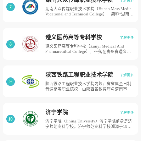
国家重工业部在广西组建的桂林地质学校，历经
7
湖南大众传媒职业技术学院（Hunan Mass Media
五改归属、十易校名的发展历程；其中，学校
Vocational and Technical College），简称“湖南大
1978年更名为桂林冶金地质学院，开始本科层次
众传媒学院”，由湖南省教育厅、湖南省新闻出版
教育；1993年更名为桂林工学院；1998年，学校
广电局、湖南广播电视台共建，为国家骨干高职
改制为中央与地方共建、日常管理以地方为主；
院校、湖南省卓越高等职业技术学院立项建设学
2000年与2004年，原南宁有色金属工业学校、桂
校。学院是在原湖南银行学校和湖南教育电视台
林民族师范学校先后并入学校；2009年更名为桂
遵义医药高等专科学校
了解更多
的基础上，于2000年7月正式建立。2002年，长
林理工大学，学校有桂林屏风、桂林雁山、南宁
8
遵义医药高等专科学校（Zunyi Medical And
沙县教师进修学校并入；2004年12月，湖南省广
安吉、南宁空港四个校区，校园总面积3300余
Pharmaceutical College），坐落在贵州省遵义
播电视学校整体并入，学校占地面积594亩。
亩。
市，经贵州省人民政府批准、教育部备案的公办
全日制普通高等专科学校，是贵州省示范性高职
院校、贵州省优质高职院校立项建设单位。1956
年，遵义卫生学校创建。1986年，遵义中医学校
陕西铁路工程职业技术学院
了解更多
创建。2006年2月17日经国家教育部批准，遵义
9
陕西铁路工程职业技术学院为陕西省省属全日制
卫生学校、遵义中医学校合并升格为遵义医药高
普通高等职业院校，由陕西省教育厅与渭南市人
等专科学校，2006年6月20日正式挂牌成立。
民政府共建，是中国特色高水平高职学校建设单
2012年12月，学校获批为贵州省示范性高职院
位、国家优质专科高等职业学校、陕西省“一流学
校，目前学校总体占地面积1290亩。
院”建设单位、省级示范性高等职业院校建设单
位、教育部第二批现代学徒制试点单位。学院创
济宁学院
了解更多
办于1973年，前身是铁道部渭南铁路工程学校。
10
济宁学院（Jining University）济宁学院前身是济
2002年由铁道部划归陕西省人民政府，2003年经
宁师范专科学校。济宁师范专科学校溯源于1951
陕西省人民政府批准、教育部备案，改制升格为
年成立的滕县专区干部文化补习学校，1971年在
专科层次的高等职业技术学院， 学校建有临渭、
济宁师范学校和曲阜师范学院附中的基础上建
高新两个校区，占地面积1368亩。