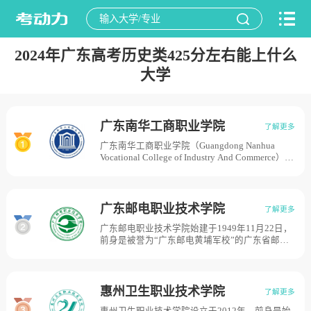
2024年广东高考历史类425分左右能上什么
大学
广东南华工商职业学院
了解更多
广东南华工商职业学院（Guangdong Nanhua
Vocational College of Industry And Commerce）是
经广东省人民政府批准、中华人民共和国教育部
立案的公办全日制普通高等院校，是教育部国防
教育特色学校。学校可追溯到1952年成立的广东
省工会干部学校；1993年7月19日，广东省总工
广东邮电职业技术学院
了解更多
会干部学校在其基础上创办了民办高等学校南华
广东邮电职业技术学院始建于1949年11月22日，
工商学院；2016年8月23日学校办学性质由民办
前身是被誉为“广东邮电黄埔军校”的广东省邮电
转为公办，2017年5月10日教育部同意学校转为
学校，2002年经广东省人民政府批准，升格为普
公办院校并更名为广东南华工商职业学院，学校
通高等职业院校，是广东省内唯一的一所公办全
有天河校区（广州市天河区沙太南路）、黄埔校
日制通信类高职院校，入选教育部首批职业院校
区（黄埔区长洲岛）、清远校区（清远清城区省
校长基地、全国邮政行业人才培训基地、首届全
职教城）三个校区，校园占地面积1099亩。
惠州卫生职业技术学院
了解更多
国高等职业院校服务贡献50强、首届全国高等职