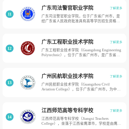
2005年接受全国高职高专院校人才培养工作水平
评估被确认为优秀院校；2012年被省教育厅确定
广东司法警官职业学院
了解更多
为广东省示范性高职院校建设项目立项建设单
11
广东司法警官职业学院，位于广东省广州市，是
位，学校有天河校区、东校区、北校区共三个校
经广东省人民政府批准具有高等学历招生资格的
区。占地总面积1208亩。
省属公办全日制高等职业学校。学院为副厅级建
制，归广东省司法厅管理，在教学及专业建设等
方面受教育厅、教育部指导。学院是全省司法行
政系统高等法学教育基地、司法行政系统干部培
广东工程职业技术学院
了解更多
训基地和监狱、劳教工作理论研究基地。2002年
12
广东工程职业技术学院（Guangdong Engineering
4月19日，广东司法学校和广东省司法警察学校
Polytechnic），位于广东省广州市，是广东省示
合并组建为广东司法警官职业学院，学院设龙
范性建设高职院校、教育部现代学徒制试点高
洞、石井两校区，占地面积309亩。
校、专本对接应用型人才培养试点高职院校、全
国大学生创业示范基地建设单位。广东工程职业
技术学院前身是1958年建校的广东业余科技大
广州民航职业技术学院
了解更多
学，后历经广东业余大学、广东省业余科技大
13
广州民航职业技术学院（Guangzhou Civil
学、广东省成人科技大学等办学时期。2005年经
Aviation College），位于广东省广州市，为中国
广东省人民政府批准转制为高等职业学校，更为
民用航空局与广东省人民政府共建高校，是民航
现名。2013年经广东省人民政府批准，学校成建
内最早一所独立设置实施高等职业教育的全日制
制划转广东省教育厅管理，目前学校总体占地面
公办普通高校，学校源自1980年由原中国民航广
积1395亩。
州管理局举办的技工学校。1984年在此基础上成
江西师范高等专科学校
了解更多
立“中国民航广州中等专业学校”，由民航广州地
14
江西师范高等专科学校（Jiangxi Teachers
区管理局领导管理。1999年经教育部批准成立
College），坐落于江西省鹰潭市，学校是由鹰潭
“广州民航职业技术学院”。2019年12月，被教育
市人民政府举办，实行省市共建、以市为主的办
部、财政部列入第四类高水平专业群建设单位