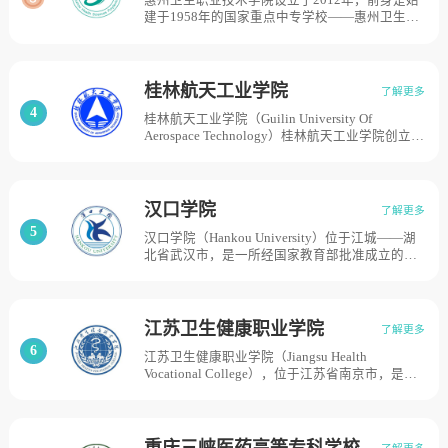
惠州卫生职业技术学院设立于2012年，前身是始
业院校育人成效50强、全国首批现代学徒制试点
建于1958年的国家重点中专学校——惠州卫生学
单位、中国通信服务职业教育联盟创立成员、广
校。学校为惠州及周边地区培养和输送了一大批
东通信职业教育集团（广东省示范职教集团）牵
医疗卫生人才，被誉为东江流域“白衣天使”的摇
头院校、职业院校培训联盟牵头单位、广州市创
篮。学校全面贯彻党的教育方针，坚持社会主义
新创业（孵化）示范基地，，目前学校总体占地
办学方向，落实立德树人根本任务,坚持“立足惠
面积460亩。
桂林航天工业学院
了解更多
州，放眼全国，面向基层，依托医药行业，围绕
4
桂林航天工业学院（Guilin University Of
健康产业，培养高素质技术技能人才”的办学定
Aerospace Technology）桂林航天工业学院创立于
位，对接惠州市生命健康产业发展战略和粤港澳
1979年，前身为原中华人民共和国第七机械工业
大湾区健康产业的需求，努力为地区卫生健康事
部组建的桂林工业经济管理学校；曾先后隶属原
业的发展提供人才支撑，学校占地441亩。
第七机械工业部、原航天工业部、原航空航天工
业部、原中国航天工业总公司；于1994年2月升
汉口学院
了解更多
格并更名为桂林航天工业高等专科学校；于1998
5
汉口学院（Hankou University）位于江城——湖
年7月划转到广西壮族自治区；于2012年4月升格
北省武汉市，是一所经国家教育部批准成立的涵
并更名为桂林航天工业学院。是广西高校中唯一
盖经济学、法学、艺术学、文学、工学、管理学
布局有航空航天类本科专业的院校。截至2021年
等6大学科门类的全日制民办普通高等学校，汉口
9月，学院占地面积1030.5亩（68.7万平方米），
学院的前身为创办于2000年9月的华中师范大学
校舍总建筑面积51.94万平方米。
汉口分校，是中国最早成立的四所独立学院之
江苏卫生健康职业学院
了解更多
一；2011年，经湖北省人民政府申报、教育部批
6
江苏卫生健康职业学院（Jiangsu Health
准，学校转制更名为汉口学院，成为中国首批由
Vocational College），位于江苏省南京市，是一
独立学院转设为普通本科高校的院校之一；2012
所由江苏省人民政府举办的全日制省属公办医药
年，学校获得学士学位授予权，学校建有两个校
卫生类普通高等学校。2015年10月，被列为省级
区，占地1000亩。
示范性高等职业院校立项建设单位。江苏卫生健
康职业学院的前身为创建于1933年的国立中央助
重庆三峡医药高等专科学校
了解更多