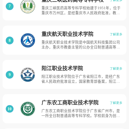
产学校，历经华东助产学校、南京卫生学校、江
7
重庆三峡医药高等专科学校始建于1951年，位于
苏职工医科大学等历史时期；2002年，江苏省医
重庆市万州区，是经重庆市人民政府批准，教育
学情报研究所、江苏省卫生统计中心、江苏省卫
部备案的一所医药类高等专科学校。2006年由原
生人才培训中心等单位并入江苏职工医科大学进
万州卫生学校、原万县中医药学校合并升格组
行资源整合；2005年，与江苏省中医学校合并，
建。学校是卓越医生教育培养计划单位，是教育
筹建高职院校；2009年3月，正式成立江苏建康
部、卫生部确定的“全国护理领域技能型紧缺人才
职业学院；2017年3月，更名为江苏卫生健康职
重庆航天职业技术学院
了解更多
培训基地”，目前学校总体占地面积2071亩。
业学院，江苏卫生健康职业学院有汉中路校区、
8
重庆航天职业技术学院是中国航天科技集团公司
凤凰西街校区和浦口校区3个校区，占地面积500
主办，重庆市教委主管的公办全日制普通高等职
亩。
业院校。学校前身是西南航天职工大学，始建于
1983年4月；1999年7月经教育部批准，转制为重
庆电子职业技术学院；2008年3月更名为重庆航
天职业技术学院，学校有江北校区、渝北校区、
阳江职业技术学院
了解更多
江津校区及在建中的两江新校区，共占地1000
9
阳江职业技术学院位于广东省阳江市，是经广东
亩。
省人民政府批准设立，国家教育部备案，阳江市
人民政府举办的普通全日制专科层次综合性普通
高等学校。学校历史可追溯到1916年创办的阳江
县立师范学校。历经阳江县女子乡村师范学校、
阳江县中学、阳江县简易师范学校、两阳县师范
广东农工商职业技术学院
了解更多
学校、阳江县师范学校、阳江师范学校时期；
10
广东农工商职业技术学院位于广东省广州市，是
2001年，阳江师范学校和阳江市教师进修学校、
一所全日制普通高等专科学校。学校前身为创办
阳江市成人中等专业技术学校、阳江市中等专业
于1952年的广东农垦机务学校；1984年开始举办
技术学校合并，升格为大专层次的阳江职业技术
大专学历教育；2000年转制为职业技术学院；
学院，目前学校总体占地面积750亩。