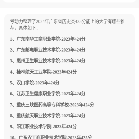
学体制的一所公办全日制普通高等专科学校，学
（C档），学校有机场路校区、白云机场校区、
校校史肇始于1960年创办的上清师范学校。2001
花都赤坭校区三个校区，共占地1112亩。
年5月，鹰潭师范学校与鹰潭教育学院筹建处（江
西师范大学鹰潭专科部）合并成立江西师大鹰潭
考动力整理了2024年广东省历史类425分能上的大学有哪些推
学院；2002年4月经江西省人民政府批准，设置
荐，具体如下：
鹰潭职业技术学院，与江西师大鹰潭学院合署办
学；2015年2月，在江西师大鹰潭学院基础上设
1、广东南华工商职业学院-2023年424分
置江西师范高等专科学校，学校占地面积1250
亩。
2、广东邮电职业技术学院-2023年424分
3、惠州卫生职业技术学院-2023年424分
4、桂林航天工业学院-2023年424分
5、汉口学院-2023年424分
6、江苏卫生健康职业学院-2023年424分
7、重庆三峡医药高等专科学校-2023年424分
8、重庆航天职业技术学院-2023年424分
9、阳江职业技术学院-2023年424分
10、广东农工商职业技术学院-2023年425分