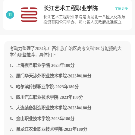
3月15日，贵州省人民政府黔府函〔2014〕55号
文件，批准同意贵州亚泰职业学院改制更名为贵
长江艺术工程职业学院
了解更多
州城市职业学院，学院校园占地1445亩。
11
长江艺术工程职业学院是由湖北十八匠文化发展
投资有限公司举办、湖北省人民政府批准成立、
教育部备案、湖北省教育厅主管的一所民办非营
利性全日制普通高等专科职业学校。校内建有3A
景区荆州市荆楚非物质文化遗产技能传承院。学
校坐落在中国首批历史文化名城湖北省荆州市，
位于荆州市国家级经济技术开发区。占地1000余
考动力整理了2024年广西壮族自治区高考文科180分能报的大
亩，建筑面积10万余平方米，资产总额13亿元，
学有哪些推荐，具体如下：
其中实验实训设施设备总值6000余万元。
1、上海震旦职业学院-2023年180分
2、厦门华天涉外职业技术学院-2023年180分
3、哈尔滨传媒职业学院-2023年180分
4、四川汽车职业技术学院-2023年180分
5、大连装备制造职业技术学院-2023年180分
6、金山职业技术学院-2023年180分
7、黑龙江农业职业技术学院-2023年180分