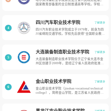
哈尔滨传媒职业学院系黑龙江省人民政府批准，
格的全日制综合性普通高等院校。2006年9月，
批准试招大专生，1997年成为高等教育学历文凭
国家教育部备案的全日制普通高等学校。学校创
迁入厦门市翔安区文教园；2009年12月，通过首
考试试点学校，2003年经市政府批准成为专科层
建于1993年，原名为黑龙江公共关系学院，2002
轮高等职院校人才培养工作评估；2016年10月通
次、学制三年的民办全日制普通高等学校）的基
年，黑龙江省政府批转黑龙江公共关系学院与哈
过教育部高等职业院校第二轮人才培养工作评
础上正式挂牌。2016年，学校完成对上海欧华职
尔滨学院合作办学，联合举办哈尔滨学院公共关
估，目前学校总体占地面积524亩。
业技术学院托管工作，目前学校总体占地面积
系学院；2005年，在哈尔滨学院公共关系学院的
200亩。
四川汽车职业技术学院
了解更多
基础上成立哈尔滨现代公共关系职业学院；2013
4
四川汽车职业技术学院成立于1979年，前身为四
年2月更名为哈尔滨传媒职业学院，目前学校总体
川省绵阳交通学校。学校先后获得“全国职业教学
占地面积240亩。
先进单位”、“国家级重点职业学校”、“国家级汽
车实训基地”、“国家职业技能鉴定所”、“全国职
业指导教学训练实验基地”、“省级文明单位”，目
前学校总体占地面积500亩。
大连装备制造职业技术学院
了解更多
5
大连装备制造职业技术学院位于辽宁省大连市金
州区创建于2009年，是经辽宁省人民政府批准成
立、国家教育部备案、独立设置的以工科为主的
民办高职学院。学院办学以高职教育为主体，以
继续教育和技能培训为两翼，重点发展经济社会
急需专业和新兴技能型工科专业，涵盖机械制造
金山职业技术学院
了解更多
与自动化、机械设计与制造、工业设计、数控设
6
金山职业技术学院（jinshan vocational technical
计、模具设计与制造、机电一体化技术、电气自
college），简称金山学院，是江苏省人民政府批
动化技术、智能控制技术、船舶电气工程技术、
准，教育部备案的全日制普通高等职业院校。
汽车制造与装配技术、汽车检测与维修技术、汽
2004年，学院创建；2013年6月，扬中绿洲新城
车电子技术、新能源汽车技术、汽车销售与服
实业集团有限公司对其进行了全部股权的收购，
务、港口物流管理、旅游管理、城市轨道交通运
学校占地1000亩。
营管理、电子商务和国际邮轮乘务管理共19个专
黑龙江农业职业技术学院
了解更多