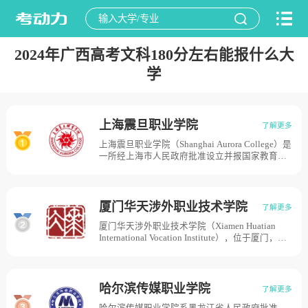
2024年广西高考文科180分左右能报什么大
学
上海震旦职业学院
了解更多
上海震旦职业学院（Shanghai Aurora College）是
一所经上海市人民政府批准设立并报国家教育部
备案的全日制普通高等学校，属专科层次的民办
高等职业院校，为“互联网+中国制造2025”产教
融合促进计划建设院校。1903年，著名教育家马
相伯先生在上海创办了中国第一所私立大学——
厦门华天涉外职业技术学院
了解更多
震旦学院，后改名为震旦大学。1952年全国院系
厦门华天涉外职业技术学院（Xiamen Huatian
调整，震旦大学建制撤销，系科并入其他大学。
International Vocation Institute），位于厦门，是
1984年，张惠莉女士有志于传承老震旦的教育理
一所创办于2002年1月的民办高等职业院校，
念，创办了“震旦教育”，并从上海市震旦进修学
2004年2月经福建省人民政府批准正式建校。
院起步，2003年开始筹建上海震旦职业技术学
2002年1月，获得福建省政府批准筹建；2004年2
院。2005年，经上海市人民政府批准，上海震旦
月，经福建省人民政府批准，并报国家教育部备
职业学院在原上海东方文化职业学院（前身东方
哈尔滨传媒职业学院
了解更多
案，成为一所具有独立颁发国家承认学历文凭资
文化学院成立于1993年，1994年经上海市高教局