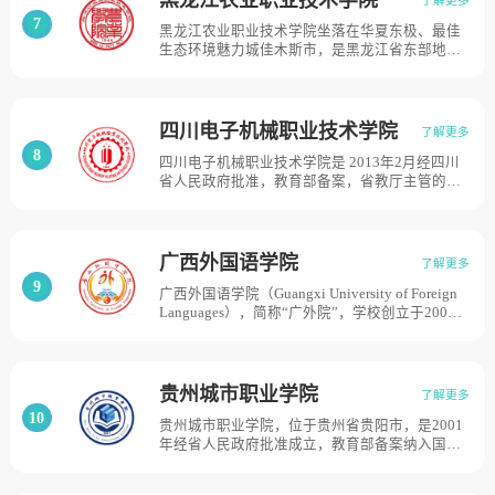
业类别。并设有机械工程、电气工程、汽车工
7
黑龙江农业职业技术学院坐落在华夏东极、最佳
程、管理工程共4个系，以及基础课程教学、思想
生态环境魅力城佳木斯市，是黑龙江省东部地区
政治教学两个直属教研部，目前学校总体占地面
唯一一所培养高等职业技术人才的全日制普通高
积261亩。
等院校。学院始建于1948年，其前身为闻名全国
的黑龙江省佳木斯农业学校。2001年3月，经黑
龙江省人民政府批准，晋升为黑龙江农业职业技
四川电子机械职业技术学院
了解更多
术学院。2006年，在教育部高职高专院校人才培
8
四川电子机械职业技术学院是 2013年2月经四川
养工作水平评估中被评为优秀学校。2011年被黑
省人民政府批准，教育部备案，省教厅主管的普
龙江省教育厅确定为“黑龙江省骨干高等职业院校
通高等职业院校。学院党委隶属于四川省委教育
建设项目立项院校”，学院校区占地面积660亩。
工委。学院肇始于1992年11月成立的中等职业学
校——省级重点中专绵阳市工贸学校。学院在28
年的中、高等职业教育办学历程中，筚路蓝缕，
广西外国语学院
了解更多
砥砺奋进，形成了以“教育报国”为核心的学院精
9
广西外国语学院（Guangxi University of Foreign
神，不断提升人才培养质量，为社会输送了大批
Languages），简称“广外院”，学校创立于2004
高素质技术技能人才。先后荣获“全国自律与诚信
年6月，前身为广西东方外语职业学院；2011年4
办学单位”、“四川省平安校园”、 “先进定点扶贫
月，升格为全日制民办普通本科高校，更名为广
省直单位”、“绵阳市最佳文明单位”、“绵阳市先
西外国语学院。是一所以外国语言文学为主，文
进基层党组织”、“政校企合作优秀院校”等荣誉称
学、经济学、管理学、艺术学、教育学、工学等
号，是四川省高技能人才培养基地、绵阳市高技
贵州城市职业学院
了解更多
多学科协调发展的全日制民办普通本科高校。现
能人才培养基地、绵阳市创业培训示范基地、国
10
贵州城市职业学院，位于贵州省贵阳市，是2001
有南宁市五合校区和空港校区两个校区，校园总
家级开发区高素质技能人才培训基地及产教联盟
年经省人民政府批准成立，教育部备案纳入国家
规划占地面积2500多亩。
理事长单位，目前学校总体占地面积814亩。
计划内统一招生录取的全日制普通高校。贵州城
市职业学院的前身是贵州亚泰职业学院，2014年