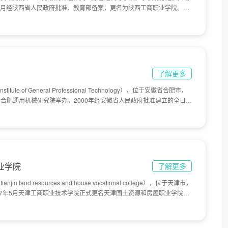
年4月经陕西省人民政府批准、教育部备案，更名为陕西工商职业学院。学
学城，西接国家级高新技术产业开发区，周边环境优雅，道路四通八达；
景观优美、绿树成荫，给莘莘学子营造了幽静舒心的学习环境。学校现有
面积698亩，校舍建筑面积38万余平方米，固定资产总值8亿余元，其
了解更多
tute of General Professional Technology），位于安徽省合肥市，
合肥通用机械研究院举办，2000年经安徽省人民政府批准建立的全日制
数控技术紧缺型人才培养参与单位，学院占地面积440余亩。
业学院
了解更多
land resources and house vocational college），位于天津市，
07年5月天津工商职业技术学院正式更名天津国土资源和房屋职业学院。
是一所经天津市人民政府批准、国家教育部备案，由天津市住房和城乡建
高等职业院校，目前学校总体占地面积300亩。