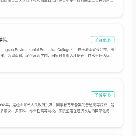
在原西藏自治区农牧学校和西藏自治区综合中专学校的基础上合并组建而
属自治区教育厅。2008年，学院被国家教育部、财政部确定为国家示范性
，顺利通过高职高专院校人才培养工作水平评估。2011年6月，学院通过
学院现有3个校区（西、北、经开区校区），总占地面积494亩。
学院
了解更多
a Environmental Protection College），位于湖南省长沙市，由
共建，为湖南省示范性高职学院，国家教育部人才培养工作水平评估优秀
院前身是1979年成立的湖南省环境保护技术学校，先后更名为“湖南省
保护部湖南环境保护学校”、“国家环境保护局长沙环境保护学校”、“国家
，2002年升格为长沙环境保护职业技术学院，学院占地面积550亩。
了解更多
992年，是经山东省人民政府批准、国家教育部备案的普通高等院校，是
、多层次、多学科、综合性高等院校。学院坐落在经济发达的国际化海滨
处在青岛市蓝色经济区的核心地带，风景秀丽、环境优美。学院总占地面