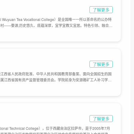
了解更多
Wuyuan Tea Vocational College）是全国唯一一所以茶命名的公办特
村——婺源,历史悠久、底蕴深厚，宜学宜教又宜居。特色引领、融合发
做大茶文章。2013年与江西农业大学合作办学，积累了丰富的本科教学
、评茶员等职业资格考评鉴定单位，2019年成为江西省茶叶学会支撑单
机构合作走向深入。国控专业“学前教育”喜获教育部批准招生。2020年
框架协议，就专业建设与人才培养、学科建设和科学研究、师资队伍建设
学校总体占地面积586亩。
了解更多
经江西省人民政府批准、中华人民共和国教育部备案、面向全国招生的国
隶属江西省国有资产监督管理委员会。学院前身为安源路矿工人补习学
易校址，经过江西共产主义劳动大学萍乡分校、工人技校、七•二一工人大
2003年，经省人民政府批准成立江西应用工程职业学院，目前学校总体
了解更多
ional Technical College），位于西藏自治区拉萨市，是于2005年7月