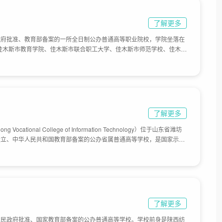
了解更多
政府批准、教育部备案的一所全日制公办普通高等职业院校，学院坐落在
年佳木斯市教育学院、佳木斯市联合职工大学、佳木斯市师范学校、佳木斯
部学校、佳木斯市饮食服务技工学校合并升格为佳木斯职业学院，目前学
了解更多
cational College of Information Technology）位于山东省潍坊
设立、中华人民共和国教育部备案的公办省属普通高等学校，是国家示范
、国家电子信息产业高技能人才培训基地、部队士官人才培养定点院校、
培养本科招生试点院校、山东省示范性高职单独招生试点院校、山东省服务
务外派培训基地、山东省信息安全培训中心，是山东省虚拟现实职业教育
网络空间与信息安全职业教育集团牵头组建单位，是虚拟现实服务高端装
于1979年创办的潍坊市电子工业局电视大学和潍坊市录音机总厂电视大
子工业学校，1987年改为山东省信息工程学校，2002年7月升格为高职
了解更多
技术学院，学院有奎文和滨海两个校区，占地1037亩。
人民政府批准、国家教育部备案的公办普通高等学校。学校前身是陕西纺