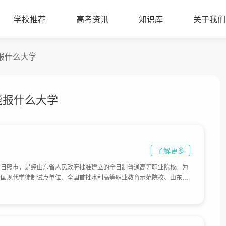
学校推荐
高考资讯
知识库
关于我们
能报什么大学
右能报什么大学
了解更多
省日照市，是经山东省人民政府批准建立的全日制普通高等职业院校。为
全国现代学徒制试点单位、全国首批水利高等职业教育示范院校、山东省
958年，前身是山东省水利机电学校。2002 年，经山东省人民政府批
004 年，主体搬迁至日照。2012 年，成为山东省技能型人才培养特色
体占地面积1595亩。