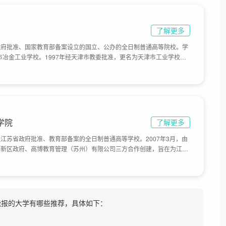
了解更多
政府批准、国家教育部备案设立的国立、公办的全日制普通高等院校。学
津市冶金工业学校。1997年经天津市教委批准，更名为天津市工业学校。
公司将所属三所学校，天津市工业学校、天津市职工冶金学院、天津市冶金
并申报组建高职学院。2004年1月，天津市人民政府批准建立天津冶金
，经天津市人民政府批准更名为天津工业职业学院，目前学校总体占地面积
学院
了解更多
江苏省政府批准、教育部备案的全日制普通高等学校。2007年3月，由
高新区政府、高博教育管理（苏州）有限公司三方合作创建，旨在为江苏
服务业和战略性新兴产业所需的高素质、应用型、国际化人才，目前学校
右能报的大学有哪些推荐，具体如下：