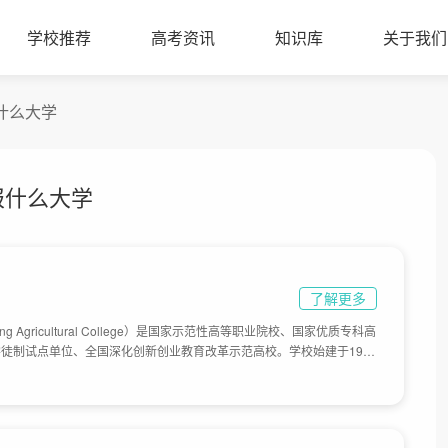
学校推荐
高考资讯
知识库
关于我们
报什么大学
报什么大学
了解更多
g Agricultural College）是国家示范性高等职业院校、国家优质专科高
徒制试点单位、全国深化创新创业教育改革示范高校。学校始建于1948
、辽宁省熊岳农业专科学校、辽宁熊岳农业高等专科学校；1999年经国
年，该校被列入全国高职示范院校建设行列。 2019年12月，被教育部、
建设单位（A档），学校占地1108亩。