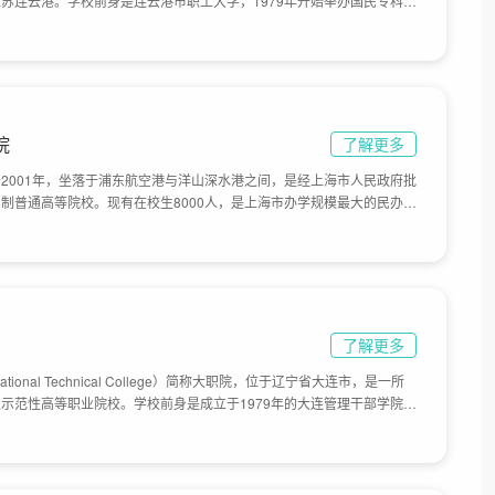
苏连云港。学校前身是连云港市职工大学，1979年开始举办国民专科学
云港职业大学；1999年3月，连云港职业大学与连云港市职教中心合并，
08年9月进入新校区办学，目前学校总体占地面积1150亩。
院
了解更多
2001年，坐落于浦东航空港与洋山深水港之间，是经上海市人民政府批
制普通高等院校。现有在校生8000人，是上海市办学规模最大的民办高
面积320亩。
了解更多
ational Technical College）简称大职院，位于辽宁省大连市，是一所
示范性高等职业院校。学校前身是成立于1979年的大连管理干部学院。
学院。2001年，大连工业学校、大连师范学校并入。2007年，成为国家
年，大连市新建设学校、电子学校、海洋学校整体划归学校管理。2019
院校，与始建于1979年的大连广播电视大学整合，目前学校总体占地面