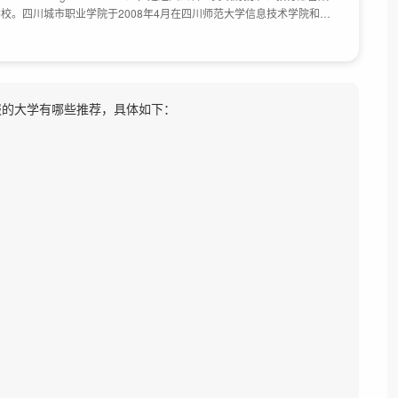
校。四川城市职业学院于2008年4月在四川师范大学信息技术学院和四
组建而成；2017年7月，四川省人民政府同意在四川城市职业学院的基
牌子，四川城市职业学院共有成都和眉山两个校区，校园占地面积1602
能报的大学有哪些推荐，具体如下：