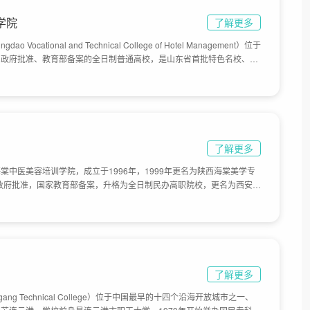
学院
了解更多
cational and Technical College of Hotel Management）位于
民政府批准、教育部备案的全日制普通高校，是山东省首批特色名校、山
岛市首批品牌高职院校、教育部第一批教育信息化试点单位。2019年
第四类高水平专业群建设单位（C档）。学院的前身是1945年成立的私立
在青岛商业学校和山东省饮食服务技工学校基础上创办青岛酒店管理职业技
了解更多
棠中医美容培训学院，成立于1996年，1999年更名为陕西海棠美学专
民政府批准，国家教育部备案，升格为全日制民办高职院校，更名为西安海
郊白鹿原大学城，学院占地510亩。
了解更多
ang Technical College）位于中国最早的十四个沿海开放城市之一、