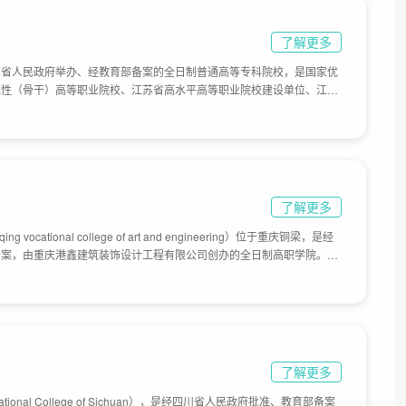
了解更多
苏省人民政府举办、经教育部备案的全日制普通高等专科院校，是国家优
范性（骨干）高等职业院校、江苏省高水平高等职业院校建设单位、江苏
现代学徒制试点单位。学校始建于1958年9月，时名“泰县农业中等技术
州市农业专科学校”；1961年9月更名为“江苏省泰州畜牧兽医学校”；1995
”；2001年6月独立升格为“江苏畜牧兽医职业技术学院”；2013年3月
”，隶属于江苏省农业农村厅，学校校园占地面积4390余亩。
了解更多
ocational college of art and engineering）位于重庆铜梁，是经
备案，由重庆港鑫建筑装饰设计工程有限公司创办的全日制高职学院。
区双城经济圈高校艺术联盟，学校占地面积881亩。
了解更多
tional College of Sichuan），是经四川省人民政府批准、教育部备案