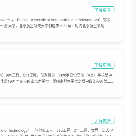
了解更多
ty、Beijing University of Aeronautics and Astronautics）简称
工程”“双一流”大学，北京航空航天大学创建于1952年，时名北京航空学院，由
门大学、四川大学、重庆大学等八所院校的航空系合并组建，1959年学
988年4月改名为北京航空航天大学。目前学校总体占地面积3000亩。
了解更多
versity）985工程、211工程，位列世界一流大学建设高校（A类）学校是中
体是1901年创办的山东大学堂，是继京师大学堂之后中国创办的第二所
864年，开启近代中国高等医学教育之先河。从诞生之日起，学校先后历
学、国立山东大学、山东大学以及由原山东大学、山东医科大学、山东工
学等几个历史发展时期。目前学校总体占地面积8000亩。
了解更多
itute of Technology），简称哈工大，985工程、211工程、世界一流大学