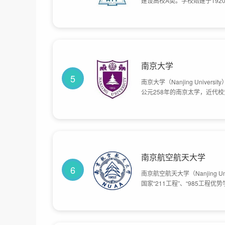
建设高校A类。学校始建于192
一，1954年进入国家首批重点
1999年被确定为国家首批”9
哈尔滨工业大学。2017年入选
南京大学
5
南京大学（Nanjing Univer
公元258年的南京太学，近代
等师范学校、国立东南大学、国
学调整出部分院系后与创办于1
亩。
南京航空航天大学
6
南京航空航天大学（Nanjing Unive
国家“211工程”、“985工程
业专科学校，是中华人民共和国
学；1981年，经国务院批准成
用航空局签署协议共建南京航空
航空航天大学。目前学校总体占地