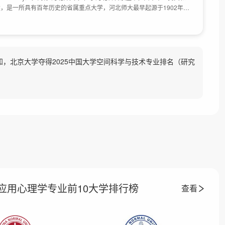
，是一所具有百年历史的省属重点大学，河北师大最早起源于1902年创
年创建于天津的北洋女师范学堂。1996年6月，原河北师范大学、河北师
北教育学院、创建于1984年的河北职业技术师范学院合并，组建成新的河
各校区迁至现址实现集中办学。2014年11月，河北省人民政府、教育部
校总体占地面积1829亩。
知，北京大学夺得2025中国大学空间科学与技术专业排名（研究
应用心理学专业前10大学排行榜
查看