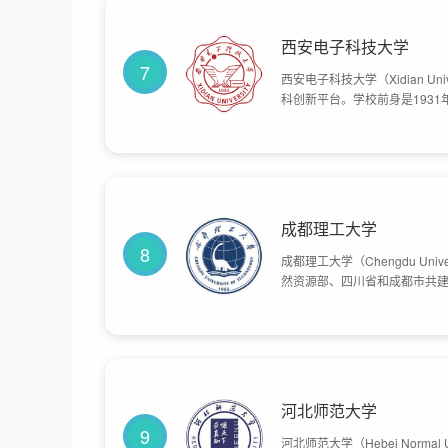
西安电子科技大学
7
西安电子科技大学（Xidian Un
科创新平台。学校前身是193
校、华北军区电讯工程专科学
历史时期。1958年迁址西安。
子科技大学。学校先后隶属中
产业部，2000年划转教育部管
成都理工大学
8
成都理工大学（Chengdu Univ
然资源部、四川省和成都市共建
批准建立，以重庆大学地质系
（现中国地质大学）、东北地
院。学校组建后，原北京地质学
名为成都理工学院，同年获批确
由地质矿产部、国土资源部直属
国土资源部与四川省重新签署共
河北师范大学
总体占地面积2887亩。
9
河北师范大学（Hebei Norma