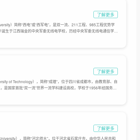
了解更多
iversity）简称“西电”或“西军电”，是双一流、211工程、985工程优势学
1年诞生于江西瑞金的中央军委无线电学校，历经中央军委无线电通信学
校、中国人民革命军事委员会工程学校、中国人民解放军通信工程学院等
1966年转为地方建制，更名为西北电讯工程学院；1988年更名为西安电
央军委、国防科工委、六机部、四机部、电子工业部、机械电子部、信息
理。目前学校总体占地面积4050亩。
了解更多
ersity of Technology），简称“成理”，位于四川省成都市，由教育部、自
，是国家首批“双一流”世界一流学科建设高校，学校于1956年经国务院
、南京大学和西北大学地质系工科部分为基础，同时抽调北京地质学院
质学院（现吉林大学）、交通大学部分干部教师组建，原名成都地质学
院石油系、二系部分、三系迁入。1960年开始招收研究生。1993年更
定为部属重点高校。2001年经教育部批准组建成都理工大学。学校先后
，2000年转为中央与地方共建、以四川省人民政府管理为主。2010年
建成都理工大学协议。2019年教育部与四川省签署共建协议。目前学校
了解更多
l University），简称“河北师大”，位于河北省石家庄市，由中华人民共和