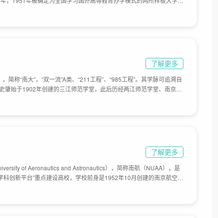
0年，1951年被确定为全国学习国外高等教育办学模式的两所样板大学之
建设的6所高校行列。1996年进入国家”211工程“首批重点建设高校。
85工程“重点建设的9所大学之一。2000年与哈尔滨建筑大学合并组建新的
“双一流”建设A类高校名单。目前学校总体占地面积5212亩。
了解更多
sity），简称“南大”，“双一流”A类、“211工程”、“985工程”。其学脉可追溯自
校史肇始于1902年创建的三江师范学堂，此后历经两江师范学堂、南京高
立中央大学等历史时期，于1950年更名为南京大学。1952年，南京大
888年的金陵大学文、理学院等合并，仍名南京大学。占地面积5532
了解更多
rsity of Aeronautics and Astronautics），简称南航（NUAA），是
优势学科创新平台”重点建设高校，学校前身是1952年10月创建的南京航空工
创办的第一批航空高等院校之一；1978年，被国务院确定为全国重点大
为全国首批博士学位授予单位；2012年12月，工业和信息化部、中国民
航天大学。2018年12月，工业和信息化部、教育部、江苏省共建南京
面积2077亩。