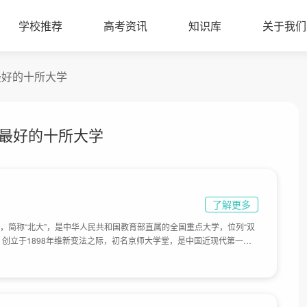
学校推荐
高考资讯
知识库
关于我们
最好的十所大学
 最好的十所大学
了解更多
rsity），简称“北大”，是中华人民共和国教育部直属的全国重点大学，位列“双
工程”，创立于1898年维新变法之际，初名京师大学堂，是中国近现代第一所
国家最高教育行政机关。1912年改为国立北京大学。1937年南迁至长
大学组成国立长沙临时大学，1938年迁至昆明，更名为国立西南联合大
北京）。1952年经全国高校院系调整，成为以文理基础学科为主 的综合
现址。2000年与原北京医科大学合并，组建为新的北京大学。目前学校