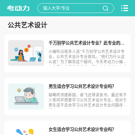
公共艺术设计
千万别学公共艺术设计专业？此专业的优势劣势优缺点！
小编听过很多人说“千万别学公共艺术设计专
业，公共艺术设计专业很坑。”他们为什么这
么说？为了解答这个疑问，今天考动力小编就
来全面的给同学们分析一下公共艺术设计专业
具有哪些优势优点和劣势缺点!公共艺术设计
专业的优势优点1.就业前景较好公共艺术设计
是一门集人文艺术和计算机技术于一体的综合
男生适合学习公共艺术设计专业吗？
性学科，随着商业
韬略终须建新国，奋飞还得读良书。最近有不
少男同学想要学习公共艺术设计专业，但对于
男生适不适合学习公共艺术设计专业问题存有
疑惑。因此为了能让大家更好的了解此专业，
小编接下来将针对公共艺术设计专业专科层面
的相关内容进行分析与解答，大家可以结合自
身情况进行参考。据小编了解，目前公共艺术
女生适合学习公共艺术设计专业吗？
设计专业并无男女比