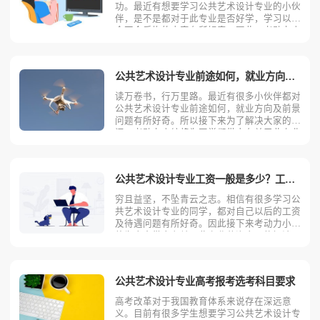
功。最近有想要学习公共艺术设计专业的小伙
伴，是不是都对于此专业是否好学，学习以后
会不会后悔的内容有所好奇。因此，考动力小
编为大家整理出了一份有关于公共艺术设计专
业的基本内容，大家可以根据自身情况来进行
相关参考。公共艺术设计专业课程都有哪些？
公共艺术设计专业前途如何，就业方向及前景？
公共艺术设计专业主
读万卷书，行万里路。最近有很多小伙伴都对
公共艺术设计专业前途如何，就业方向及前景
问题有所好奇。所以接下来为了解决大家的疑
问，考动力小编将为同学们带来有关于此专业
的全面讲解，大家可以根据所需要的内容进行
基础参考。公共艺术设计专业基本介绍公共艺
术设计主要研究公共艺术设计的基本理论、创
公共艺术设计专业工资一般是多少？工资待遇好吗？
意和设计基本方法与
穷且益坚，不坠青云之志。相信有很多学习公
共艺术设计专业的同学，都对自己以后的工资
及待遇问题有所好奇。因此接下来考动力小编
将为大家带来有关于此专业薪资方面的解读，
大家可以结合自身情况来进行相关参考。以下
是小编整理的有关于公共艺术设计专业历年的
工资以及行业详情。公共艺术设计专业不同岗
公共艺术设计专业高考报考选考科目要求
位薪资状况1.室内
高考改革对于我国教育体系来说存在深远意
义。目前有很多学生想要学习公共艺术设计专