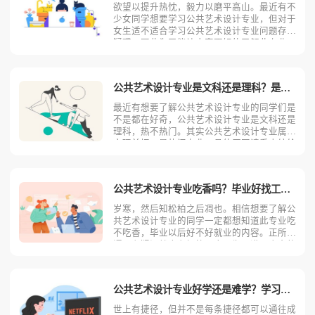
欲望以提升热忱，毅力以磨平高山。最近有不
少女同学想要学习公共艺术设计专业，但对于
女生适不适合学习公共艺术设计专业问题存有
疑惑。因此为了能让大家更好的了解此专业，
小编接下来将针对公共艺术设计专业专科层面
的相关内容进行分析与解答，大家可以结合自
身情况进行参考。据小编了解，目前公共艺术
公共艺术设计专业是文科还是理科？是热门专业还是冷门专业？
设计专业并无男女比
最近有想要了解公共艺术设计专业的同学们是
不是都在好奇，公共艺术设计专业是文科还是
理科，热不热门。其实公共艺术设计专业属于
文理兼招，是热门专业，具体原因请看小编给
同学们进行全面分析。据悉，公共艺术设计专
业目前属于文理兼招。部分学校有自己的规定
与准则，所以不排除单独招收文科或者单独招
公共艺术设计专业吃香吗？毕业好找工作吗？
收理科的情况发生，
岁寒，然后知松柏之后凋也。相信想要了解公
共艺术设计专业的同学一定都想知道此专业吃
不吃香，毕业以后好不好就业的内容。正所
谓，有疑问就会有解答。今天为了满足大家的
好奇心，小编将为同学们带来有关于公共艺术
设计专业的全面介绍，大家可以结合自身情况
进行相关参考。公共艺术设计专业目前属于热
公共艺术设计专业好学还是难学？学习此专业会后悔吗？
门专业，具有一定的报
世上有捷径，但并不是每条捷径都可以通往成