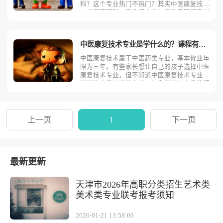
科？这个专业热门不热门？其实中医康复技术
专业属于理科，是热门专业！具体原因请看考
动力小编为您分析！从理论上讲，中医康复技
术专业是理科专业，属于中医药类。中医康复
技术专业在招生时一般文理兼招，但是由于大
中医康复技术专业是学什么的？课程有哪些？
学阶段，专业不再以
中医康复技术属于中医药类专业，基本修业年
限为三年。有些家长想让自己的孩子选择中医
康复技术专业，但不知道中医康复技术专业学
习哪些内容？课程有什么？为了解决大家的疑
问，下面考动力小编从四个方面为读者逐一介
绍。主要课程中医康复技术专业主要学习人体
形态与机能、中医学基础、中医康复学、中医
诊断学基础、中药与
上一页
1
下一页
最新更新
天津市2026年高职分类招生艺术类
美术类专业联考报考须知
2026-01-21 13:58:06