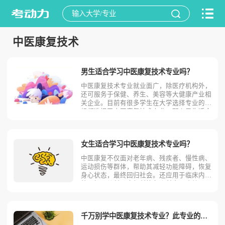
中医康复技术
男生适合学习中医康复技术专业吗？
中医康复技术专业就业面广，除医疗机构外，
还可服务于保健、养生、美容等大健康产业相
关企业。目前有很多学生在大学选择专业的时
候都选择了中医康复技术专业。那么男生适合
学习中医康复技术吗？相信不少人对此存有疑
问，今天考动力小编就为大家带来全面介绍。
首先，我们先明确一个概念，中医康复技术是
女生适合学习中医康复技术专业吗？
什么？中医康复技术
中医康复不仅面对老年病、残疾者、慢性病、
运动损伤等群体，帮助其减轻功能障碍，恢复
身心状态，最终回归社会。还应用于临床内、
外、妇、儿科、康复科等各个科室，疗效显
著。目前有很多学生在大学选择专业的时候都
选择了中医康复技术专业。那么女生适合学习
中医康复技术吗？相信不少人对此存有疑问，
千万别学中医康复技术专业？此专业的优势劣势优缺点！
今天考动力小编就为大