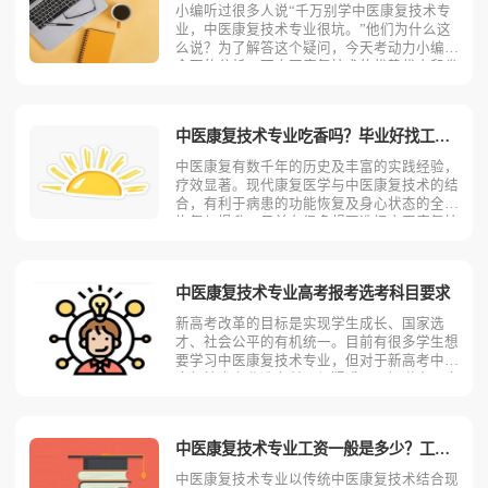
小编听过很多人说“千万别学中医康复技术专
业，中医康复技术专业很坑。”他们为什么这
么说？为了解答这个疑问，今天考动力小编就
全面的分析一下中医康复技术的优势优点和劣
势缺点。中医康复技术专业的优势优点1.就业
前景较好中医康复技术专业就业前景较好，学
生毕业后可在各级基层医院中医康复科、康复
中医康复技术专业吃香吗？毕业好找工作吗？
医学科、康复医院
中医康复有数千年的历史及丰富的实践经验，
疗效显著。现代康复医学与中医康复技术的结
合，有利于病患的功能恢复及身心状态的全面
恢复与提升。目前有很多想要选择中医康复技
术专业的高考毕业生好奇中医康复技术好不好
就业？吃不吃香？今天考动力小编就为大家带
来全面介绍。中医康复技术专业就业吃香吗小
中医康复技术专业高考报考选考科目要求
编认为中医康复技术
新高考改革的目标是实现学生成长、国家选
才、社会公平的有机统一。目前有很多学生想
要学习中医康复技术专业，但对于新高考中医
康复技术专业选考科目很疑惑，不知道自己应
该选择哪些科目。今天考动力小编就为大家全
面的分析一下新高考中医康复技术专业报考选
考科目的要求。中医康复技术专业大部分高校
中医康复技术专业工资一般是多少？工资待遇好吗？
首选科目要求物理或历
中医康复技术专业以传统中医康复技术结合现