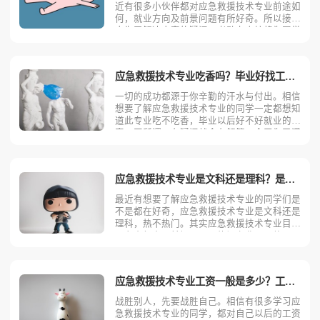
近有很多小伙伴都对应急救援技术专业前途如
何，就业方向及前景问题有所好奇。所以接下
来为了解决大家的疑问，考动力小编将为同学
们带来有关于此专业的全面讲解，大家可以根
据所需要的内容进行基础参考。应急救援技术
专业基本介绍救援技术主要研究消防及救援等
应急救援技术专业吃香吗？毕业好找工作吗？
方面基本知识和技能
一切的成功都源于你辛勤的汗水与付出。相信
想要了解应急救援技术专业的同学一定都想知
道此专业吃不吃香，毕业以后好不好就业的内
容。正所谓，有疑问就会有解答。今天为了满
足大家的好奇心，小编将为同学们带来有关于
应急救援技术专业的全面介绍，大家可以结合
自身情况进行相关参考。应急救援技术属于热
应急救援技术专业是文科还是理科？是热门专业还是冷门专业？
门专业，目前开设该
最近有想要了解应急救援技术专业的同学们是
不是都在好奇，应急救援技术专业是文科还是
理科，热不热门。其实应急救援技术专业目前
正在实行文理兼招，属于热门专业，具体原因
请看小编给同学们进行全面分析。据悉，应急
救援技术专业目前实行文理兼招。部分学校有
自己的规定与准则，所以不排除单独招收文科
应急救援技术专业工资一般是多少？工资待遇好吗？
或者单独招收理科的
战胜别人，先要战胜自己。相信有很多学习应
急救援技术专业的同学，都对自己以后的工资