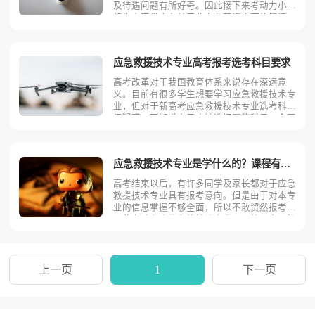
及待遇问题有所好奇。因此接下来考动力小编
将为大家带来有关于此专业薪资方面的解读，
大家可以结合自身情况来进行相关参考。以下
是小编整理的有关于应急救援技术专业历年的
工资以及行业详情。应急救援技术专业不同岗
应急救援技术专业高考报考选考科目要求
位薪资状况1、消防
高考改革对于我国教育体系来说存在深远意
义。目前有很多学生想要学习应急救援技术专
业，但对于新高考应急救援技术专业选考科目
很疑惑，不知道自己应该选择哪些科目。今天
考动力小编就来为大家全面的分析一下新高考
应急救援技术专业报考选考科目的要求。应急
救援技术专业大部分高校首选科目不限，再选
应急救援技术专业是学什么的？课程有哪些？
科目不限！个别院校有
高考结束以后，有许多同学及家长都对于应急
救援技术专业具有报考意向。但是由于对本专
业的信息掌握不够全面，所以不敢贸然报考。
因此考动力小编为能够让大家更具体，直观的
了解这个专业的基本详情，将从以下四个方面
入手，来为大家进行详细解析，大家可以结合
实际情况来进行相关参考。主要课程应急救援
技术专业主要学习《
上一页
1
下一页