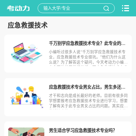
应急救援技术
千万别学应急救援技术专业？此专业的优势劣势优缺点！
小编听过很多人说“千万别学应急救援技术专
业，应急救援技术专业很坑。”他们为什么这
么说？为了解答这个疑问，今天考动力小编就
来全面的给同学们分析一下应急救援技术专业
具有哪些优势优点和劣势缺点!应急救援技术
专业的优势优点一、可继续学习深造据小编了
解选择应急救援技术专业进行学习的同学毕业
应急救援技术专业男女占比，男生多还是女生多？
以后可自主参加统招
才干和志向是成长最好的老师。目前有很多同
学想要报考应急救援技术专业进行学习，想要
了解有关于此专业男女占比的问题。其实应急
救援技术的男女比例为44:56,是一个人数占比
平均的专业。那么这种局势是怎样形成的呢？
接下来就由考动力小编来为大家进行具体分
析。应急救援技术专业百科介绍救援技术主要
男生适合学习应急救援技术专业吗？
研究消防及救援