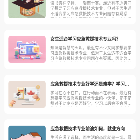
读书贵在坚持，一曝而十寒。最近有不少男同
学想要学习应急救援技术专业，但对于男生适
不适合学习应急救援技术专业问题存有疑惑。
因此为了能让大家更好的了解此专业，小编接
下来将针对应急救援技术专业专科层面的相关
内容进行分析与解答，大家可以结合自身情况
进行参考。男生是否适合选择应急救援技术专
女生适合学习应急救援技术专业吗？
业进行学习？应急救
知识是智慧的火炬。最近有不少女同学想要学
习应急救援技术专业，但对于女生适不适合学
习应急救援技术专业问题存有疑惑。因此为了
能让大家更好的了解此专业，小编接下来将针
对应急救援技术专业专科层面的相关内容进行
分析与解答，大家可以结合自身情况进行参
考。女生是否适合选择应急救援技术专业进行
应急救援技术专业好学还是难学？学习此专业会后悔吗？
学习？应急救援技术专
学习在心不在口，在行动而不在表面。最近有
想要学习应急救援技术专业的小伙伴，是不是
都对于此专业是否好学，学习以后会不会后悔
的内容有所好奇。因此，考动力小编为大家整
理出了一份有关于应急救援技术专业的基本内
容，大家可以根据自身情况来进行相关参考。
应急救援技术专业课程都有哪些？应急救援技
应急救援技术专业前途如何，就业方向及前景？
术专业主要学习《抢
生活充满了选择，而生活的态度就是一切。最