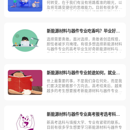
何转变，在于我们有没有将路看准的眼光，以
及将弯路变捷径的思维能力。目前有很多学生
在大学选择专业的时候都选择了新能源材料与
器件专业。那么女生适合学习新能源材料与器
件专业吗?相信不少人对此存有疑问，今天考
动力小编就为大家带来全面介绍。想要知道女
新能源材料与器件专业吃香吗？毕业好找工作吗？
生适合不适合学新能
选择需要勇敢。面对选择，勇敢者创造辉煌，
胆怯者被岁月掩埋。有很多想选择新能源材料
与器件专业的高考毕业生好奇新能源材料与器
件专业好不好就业？吃不吃香？今天考动力小
编就为大家带来全面介绍。新能源材料与器件
专业吃香吗？小编认为新能源材料与器件专业
还是比较吃香的。之所以说新能源材料与器件
新能源材料与器件专业前途如何，就业方向及前景
专业吃香，是因为新
世上最重要的事，不是我们身在何处，而是我
们要决定朝着那个方向去。高考结束后，越来
越多的考生想要报考新能源材料与器件专业，
相信很多家长也在查询新能源材料与器件专业
的前途如何，就业方向以及就业前景到底好不
好？今天考动力小编就来具体的介绍一下新能
源材料与器件专业的就业前景以及就业方向！
新能源材料与器件专业高考报考选考科目要求
新能源材料与器件专
新高考选科与填报大学、专业有紧密的联系。
目前有很多学生想要学习新能源材料与器件专