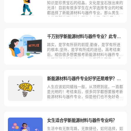
知识是珍贵宝石的结晶，文化是宝石放出来的
光泽！目前有很多学生在大学选择专业的时候
都选择了新能源材料与器件专业。那么男生适
合学习新能源材料与器件专业吗?相信不少人
对此存有疑问，今天考动力小编就为大家带来
全面介绍。想要知道男生适合不适合学新能源
材料与器件专业，首先就要了解新能源材料与
千万别学新能源材料与器件专业？此专业优势劣势优缺点
器件专业是学什么的
踏实，是学有所获的前提;勤奋，是学有所进
的根本;坚持，是学有所成的途径。高考结束
后，相信很多想要报考新能源材料与器件专业
的同学都会听到身边的一些质疑的声音，“千
万别学新能源材料与器件专业，这个专业不
好，学习累，以后工作也不会好找的！”他们
为什么会这样说，他们说的是真的吗？今天考
新能源材料与器件专业好学还是难学？会后悔吗？
动力小编就来给大家具
人生应该如同蜡烛一般，从顶燃到底，一直都
是光明的！考结束后，很多同学都想要报考新
能源材料与器件专业，但是他们也不免好奇，
新能源材料与器件专业是好学还是难学，学新
能源材料与器件专业会不会后悔？针对同学们
的这些问题，今天考动力小编就来具体的介绍
一下新能源材料与器件专业是好学还是难学，
女生适合学新能源材料与器件专业吗？
学完新能源材料与器
生活中有无数弯路，无数捷径，如何选择，如