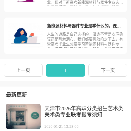
业，但对于新高考新能源材料与器件专业选考
科目很疑惑，不知道自己应该选择哪些科目。
今天考动力小编就为大家全面的分析一下新高
考新能源材料与器件专业报考选考科目的要
求。新能源材料与器件专业大部分高校首选专
新能源材料与器件专业是学什么的，课程有哪些？
业要求物理！再选科目
人生的道路是自己选择的，沿途不管是欢声笑
语还是荆棘满布，我们都要勇敢的走下去。有
些高考毕业生想要学习新能源材料与器件专
业，但不知道新能源材料与器件专业学习哪些
内容？课程有什么？为了解决大家的疑问，下
面考动力小编来逐一介绍！新能源材料与器件
专业主要学习课程有哪些？新能源材料与器件
专业主要学习课程有《
上一页
1
下一页
最新更新
天津市2026年高职分类招生艺术类
美术类专业联考报考须知
2026-01-21 13:58:06