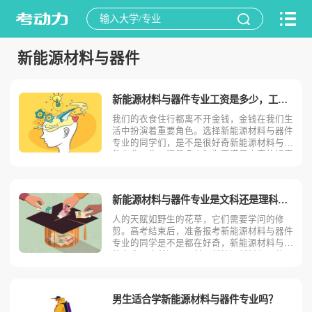
新能源材料与器件
新能源材料与器件专业工资是多少，工资待遇好吗？
我们的衣食住行都离不开金钱，金钱在我们生
活中扮演着重要角色。选择新能源材料与器件
专业的同学们，是不是很好奇新能源材料与器
件专业工作工资是多少？为了满足大家的好奇
心，今天考动力小编就为大家带来全面介绍。
新能源材料与器件专业的工资根据就业地区不
同，工资待遇也是不同的，下面是小编整理出
新能源材料与器件专业是文科还是理科，是冷门专业还是热门专业
来的一线二线三线城
人的天赋如野生的花草，它们需要学问的修
剪。高考结束后，准备报考新能源材料与器件
专业的同学是不是都在好奇，新能源材料与器
件专业是文科还是理科，新能源材料与器件是
热门专业还是冷门专业？其实，新能源材料与
器件是理科专业，本科毕业后会授予工学学士
学位，属于机械类，一般高校只招收理科生，
男生适合学新能源材料与器件专业吗？
并且是热门专业。具体