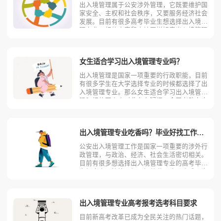
出入境管理属于公安涉外管理，它既要维护国
家安全、主权和社会秩序，又要服务经济社会
发展。目前有很多高考毕业生想选择出入境管
理专业，相信大家和小编同样好奇出入境管理
专业难不难学？学习出入境管理专业会不会后
悔？今天考动力小编就为大家带来全面介绍。
想了解出入境管理专业好不好学，就要先了解
女生适合学习出入境管理专业吗？
出入境管理专业学什
出入境管理是国家一项重要的行政职能，目前
有很多学生在大学选择专业的时候都选择了出
入境管理专业。那么女生适合学习出入境管理
吗？相信不少人对此存有疑问，今天考动力小
编就为大家带来全面介绍。首先，我们先明确
一个概念，出入境管理是什么？出入境管理是
指一国公民经本国政府主管机关批准，持规定
出入境管理专业吃香吗？毕业好找工作吗？
有效的证件和签证，
公安出入境管理工作是国家一项重要的涉外行
政管理，与政治、经济、社会生活密切相关。
目前有很多想选择出入境管理专业的高考毕业
生好奇出入境管理好不好就业？吃不吃香？今
天考动力小编就为大家带来全面介绍。出入境
管理专业就业吃香吗小编认为出入境管理专业
比较吃香。随着对外开放力度的进一步加大，
出入境管理专业高考报考选考科目要求
因公因私来华的外国
目前新高考改革已成为全民关注的热门话题，