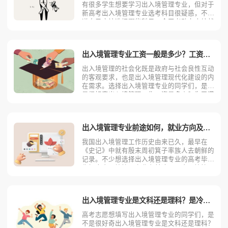
有很多学生想要学习出入境管理专业，但对于
新高考出入境管理专业选考科目很疑惑，不知
道自己应该选择哪些科目。今天考动力小编就
为大家全面的分析一下新高考出入境管理专业
报考选考科目的要求。出入境管理专业大部分
高校首选科目是物理或历史，再选科目思想政
出入境管理专业工资一般是多少？工资待遇好吗？
治，部分学校有自己
出入境管理的社会化既是政府与社会良性互动
的客观要求，也是出入境管理现代化建设的内
在需求。选择出入境管理专业的同学们，是不
是很好奇出入境管理工作工资是多少？为了满
足大家的好奇心，今天考动力小编就为大家带
来全面介绍。出入境管理专业不同岗位薪资状
况小编根据出入境管理专业就业方向整理了一
出入境管理专业前途如何，就业方向及前景？
些资料，供同学们参
我国出入境管理工作历史由来已久，最早在
《史记》中就有殷末周初箕子率族人去朝鲜的
记录。不少想选择出入境管理专业的高考毕业
生好奇出入境管理专业有前途吗？出入境管理
专业能从事什么工作？为了解答大家的疑问，
下面考动力小编从两个方面为读者全面分析。
出入境管理专业就业方向出入境管理专业的学
出入境管理专业是文科还是理科？是冷门专业还是热门专业？
生毕业后可在公安机关
高考志愿想填写出入境管理专业的同学们，是
不是很好奇出入境管理专业是文科还是理科？