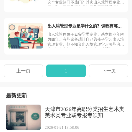
这个专业热门不热门？其实出入境管理专业属
于文科，不是热门专业！具体原因请看考动力
小编为您分析！从理论上讲，出入境管理专业
是文科专业，属于公安学类。出入境管理专业
在招生时一般文理兼招，但是由于大学阶段，
出入境管理专业是学什么的？课程有哪些？
专业不再以简单的文
出入境管理属于公安学类专业，基本修业年限
为四年。有些家长想让自己的孩子学习出入境
管理专业，但不知道出入境管理学习哪些内
容？课程有什么？为了解决大家的疑问，下面
考动力小编从四个方面为读者逐一介绍。主要
课程出入境管理专业主要学习国际法、刑法、
刑事诉讼法、当代世界政治经济、边防公安法
规、公安学概论、治安
上一页
1
下一页
最新更新
天津市2026年高职分类招生艺术类
美术类专业联考报考须知
2026-01-21 13:58:06