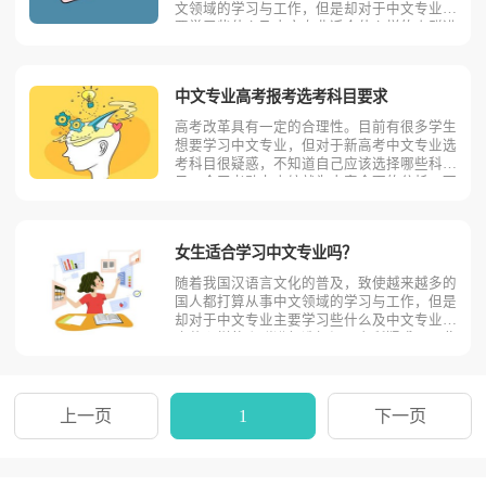
文领域的学习与工作，但是却对于中文专业主
要学习些什么及中文专业适合什么样的人群进
行选择问题有所疑惑。因此小编接下来将为大
家带来有关于以上问题的具体探究，仅供同学
们借鉴与参考使用。1.中文专业基本内容都有
中文专业高考报考选考科目要求
什么汉语主要研究
高考改革具有一定的合理性。目前有很多学生
想要学习中文专业，但对于新高考中文专业选
考科目很疑惑，不知道自己应该选择哪些科
目。今天考动力小编就为大家全面的分析一下
新高考中文专业报考选考科目的要求。中文专
业大部分高校首选科目不限，再选科目不限！
部分学校有自己的要求，具体情况请同学们以
女生适合学习中文专业吗？
各省招生的学校和专业
随着我国汉语言文化的普及，致使越来越多的
国人都打算从事中文领域的学习与工作，但是
却对于中文专业主要学习些什么及中文专业适
合什么样的人群进行选择问题有所疑惑。因此
小编接下来将为大家带来有关于以上问题的具
体探究，仅供同学们借鉴与参考使用。1.中文
专业基本内容都有什么汉语主要研究语言学、
文学的基础理论知
上一页
1
下一页