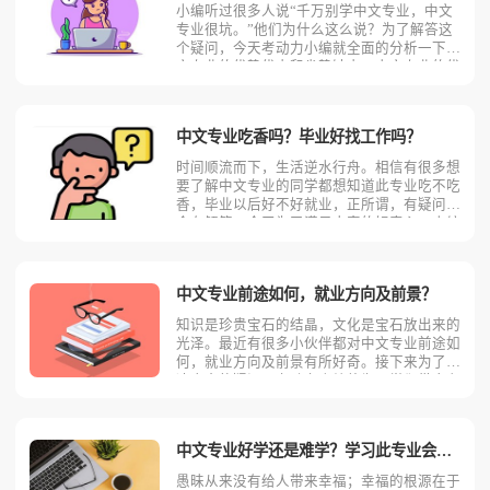
小编听过很多人说“千万别学中文专业，中文
专业很坑。”他们为什么这么说？为了解答这
个疑问，今天考动力小编就全面的分析一下中
文专业的优势优点和劣势缺点。中文专业的优
势优点1.属于热门专业这是由于中文作为我国
文化传播的奠基石，无论是在中国乃或是世界
都有着比较崇高的地位。因此目前有很多学子
中文专业吃香吗？毕业好找工作吗？
都想要进入此专业
时间顺流而下，生活逆水行舟。相信有很多想
要了解中文专业的同学都想知道此专业吃不吃
香，毕业以后好不好就业，正所谓，有疑问就
会有解答。今天为了满足大家的好奇心，小编
将为同学们进行有关于中文专业的全面分析与
介绍。中文专业就业吃香吗小编认为中文专业
就业前景较好。这是由于随着我国对于传统文
中文专业前途如何，就业方向及前景？
化重视度的提升，学
知识是珍贵宝石的结晶，文化是宝石放出来的
光泽。最近有很多小伙伴都对中文专业前途如
何，就业方向及前景有所好奇。接下来为了解
决大家的疑问，考动力小编将为同学们带来有
关于此专业的全面讲解，仅供参考。中文专业
百科介绍汉语主要研究语言学、文学的基础理
论知识，包括古代汉语、现代汉语、文学概
中文专业好学还是难学？学习此专业会后悔吗？
论、中国古代文学、中
愚昧从来没有给人带来幸福；幸福的根源在于