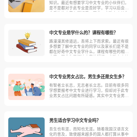
知识。最近有想要学习中文专业的小伙伴们，
是不是都对于此专业是否好学，学习以后会不
会后悔的内容有所好奇。因此，考动力小编为
大家整理出了一份有关于中文专业的具体内
容，仅供同学们参考。中文专业都学习些什
么？中文专业主要学习《中级汉语》、《汉语
中文专业是学什么的？课程有哪些？
阅读》、《汉语精读》、
路漫漫其修道远，吾将上下而求索。最近有很
多想要了解中文专业的同学以及家长们是不是
都在好奇中文专业学什么，课程有哪些的相关
内容，因此为了解决大家的疑问，考动力小编
将从以下四个方面来进行全面介绍与解读，仅
供同学们参考。主要课程中文专业主要学习
《中级汉语》、《汉语阅读》、《汉语精
中文专业男女占比，男生多还是女生多？
读》、《汉语听说》、《翻
有智者立长志，无志者长立志。目前有很多同
学想要报考中文专业进行学习，但却对于此专
业男女占比问题有所疑惑。其实中文专业男女
比例为19：81，是一个女生群体较多的专
业。那么导致这种形势形成的原因是什么呢？
接下来就由考动力小编来为大家进行具体分
析。中文专业百科介绍汉语主要研究语言学、
男生适合学习中文专业吗？
文学的基础理论知识，
吾生也有涯，而知也无涯。随着我国汉语言文
化的普及，致使越来越多的国人都打算从事中