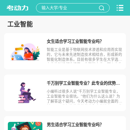
工业智能
女生适合学习工业智能专业吗？
智能工业是基于物联网技术渗透和应用而实现
的，它与未来先进制造技术相结合，形成新的
智能化制造体系。目前有很多学生在大学选择
专业的时候都选择了工业智能专业。那么女生
适合学习工业智能吗？相信不少人对此存有疑
问，今天考动力小编就为大家带来全面介绍。
首先，我们先明确一个概念，工业智能是什
千万别学工业智能专业？此专业的优势劣势优缺点！
么？工业智能是指将信
小编听过很多人说“千万别学工业智能专业，
工业智能专业很坑。”他们为什么这么说？为
了解答这个疑问，今天考动力小编就全面的分
析一下工业智能的优势优点和劣势缺点。工业
智能专业的优势优点1.就业前景良好工业智能
专业学生毕业后可在工业智能及其应用的相关
领域从事智能机器人设计、工业控制、技术开
男生适合学习工业智能专业吗？
发、工程管理等方