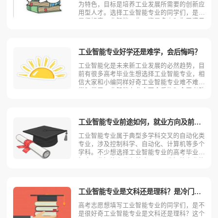
为特色，目标是培养工业发展所需要的创新应
用型人才。选择工业智能专业的同学们，是不
是很好奇工业智能工作工资是多少？为了满足
大家的好奇心，今天考动力小编就为大家带来
全面介绍。工业智能专业不同岗位薪资状况小
编根据工业智能专业就业方向整理了一些资
工业智能专业好学还是难学，会后悔吗？
料，供同学们参考。1
工业智能化是未来新工业发展的必然趋势，目
前有很多高考毕业生想选择工业智能专业，相
信大家和小编同样好奇工业智能专业难不难
学？学习工业智能专业会不会后悔？今天考动
力小编就为大家带来全面介绍。想了解工业智
能专业好不好学，就要先了解工业智能专业学
什么。工业智能专业主要学习人工智能基础、
工业智能专业前途如何，就业方向及前景？
神经网络与深度学习、
工业智能专业属于典型多学科交叉的自动化类
专业，涉及控制科学、自动化、计算机等多个
学科。不少想选择工业智能专业的高考毕业生
好奇工业智能专业有前途吗？工业智能专业能
从事什么工作？为了解答大家的疑问，下面考
动力小编从两个方面为读者全面分析。工业智
能专业就业方向工业智能专业学生毕业后可在
工业智能专业是文科还是理科？是冷门专业还是热门专业？
工业智能及其应用的
高考志愿想填写工业智能专业的同学们，是不
是很好奇工业智能专业是文科还是理科？这个