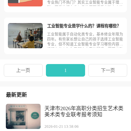
专业热门不热门？其实工业智能专业属于理
科，不是热门专业！具体原因请看考动力小编
为您分析！从理论上讲，工业智能专业是理科
专业，属于自动化类。工业智能专业在招生时
一般招收理科生，但是由于大学阶段，专业不
工业智能专业是学什么的？课程有哪些？
再以简单的文科理科进
工业智能属于自动化类专业，基本修业年限为
四年。有些家长想让自己的孩子选择工业智能
专业，但不知道工业智能专业学习哪些内容？
课程有什么？为了解决大家的疑问，下面考动
力小编从四个方面为读者逐一介绍。主要课程
工业智能专业主要学习人工智能基础、神经网
络与深度学习、智能优化方法、运筹学、工业
数据建模、工业大数
上一页
1
下一页
最新更新
天津市2026年高职分类招生艺术类
美术类专业联考报考须知
2026-01-21 13:58:06