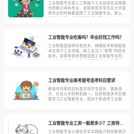
工业智能专业是人工智能与工业自动化深度融
合的新兴本科专业，目前有很多学生在大学选
择专业的时候都选择了工业智能专业。那么男
生适合学习工业智能吗？相信不少人对此存有
疑问，今天考动力小编就为大家带来全面介
绍。首先，我们先明确一个概念，工业智能是
什么？工业智能是指将信息技术、网络技术和
工业智能专业吃香吗？毕业好找工作吗？
智能技术应用于工业领
工业智能是指将信息技术、网络技术和智能技
术应用于工业领域、给工业注入“智慧”的综合
技术。目前有很多想要选择工业智能专业的高
考毕业生好奇工业智能好不好就业？吃不吃
香？今天考动力小编就为大家带来全面介绍。
工业智能专业就业吃香吗小编认为工业智能专
业比较吃香。随着国家大力发展工业互联网，
工业智能专业高考报考选考科目要求
加速实施智能制造产
新高考改革的目标是实现学生成长、国家选
才、社会公平的有机统一。目前有很多学生想
要学习工业智能专业，但对于新高考工业智能
专业选考科目很疑惑，不知道自己应该选择哪
些科目。今天考动力小编就为大家全面的分析
一下新高考工业智能专业报考选考科目的要
求。工业智能专业大部分高校首选科目是物
工业智能专业工资一般是多少？工资待遇好吗？
理，再选科目要求化学！部
工业智能专业以强化学生实践能力和创新意识