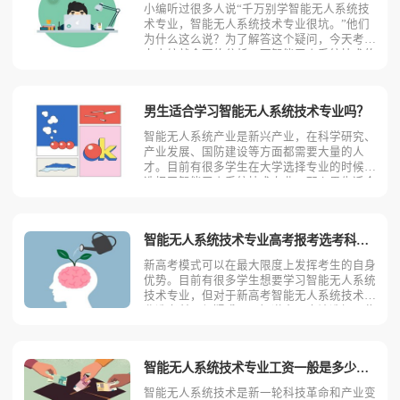
小编听过很多人说“千万别学智能无人系统技
术专业，智能无人系统技术专业很坑。”他们
为什么这么说？为了解答这个疑问，今天考动
力小编就全面的分析一下智能无人系统技术的
优势优点和劣势缺点。智能无人系统技术专业
的优势优点1.就业前景较好智能无人系统技术
专业就业前景较好，学生毕业后可在智能无人
男生适合学习智能无人系统技术专业吗？
系统研发的航空航
智能无人系统产业是新兴产业，在科学研究、
产业发展、国防建设等方面都需要大量的人
才。目前有很多学生在大学选择专业的时候都
选择了智能无人系统技术专业。那么男生适合
学习智能无人系统技术吗？相信不少人对此存
有疑问，今天考动力小编就为大家带来全面介
绍。首先，我们先明确一个概念，智能无人系
智能无人系统技术专业高考报考选考科目要求
统技术是什么？智能无
新高考模式可以在最大限度上发挥考生的自身
优势。目前有很多学生想要学习智能无人系统
技术专业，但对于新高考智能无人系统技术专
业选考科目很疑惑，不知道自己应该选择哪些
科目。今天考动力小编就为大家全面的分析一
下新高考智能无人系统技术专业报考选考科目
的要求。智能无人系统技术专业大部分高校首
智能无人系统技术专业工资一般是多少？工资待遇好吗？
选科目是物理，再选
智能无人系统技术是新一轮科技革命和产业变