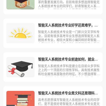
革的重要发展方向。目前有很多想选择智能无
人系统技术专业的同学们，好奇智能无人系统
技术工作工资是多少？为了满足大家的好奇
心，今天考动力小编就为大家带来全面介绍。
智能无人系统技术专业不同岗位薪资状况小编
根据智能无人系统技术专业就业方向整理了一
智能无人系统技术专业好学还是难学，会后悔吗？
些资料，供同学们参考
智能无人系统技术专业是一门新兴交叉学科专
业，目前有很多高考毕业生想选择智能无人系
统技术专业，相信大家和小编同样好奇智能无
人系统技术专业难不难学？学习智能无人系统
技术专业会不会后悔？今天考动力小编就为大
家带来全面介绍。想了解智能无人系统技术专
业好不好学，就要先了解智能无人系统技术专
智能无人系统技术专业前途如何，就业方向及前景？
业学什么。智能无人
智能无人系统技术学科是建立在目前众多学科
之上的一个顶层的引领性学科，具有技术属性
和社会属性高度融合的特征。不少想选择智能
无人系统技术专业的高考毕业生好奇智能无人
系统技术专业有前途吗？智能无人系统技术专
业能从事什么工作？为了解答大家的疑问，下
面考动力小编从两个方面为读者全面分析。智
智能无人系统技术专业是文科还是理科？是冷门专业还是热门专业？
能无人系统技术专业
高考志愿想填写智能无人系统技术专业的同学
们，是不是很好奇智能无人系统技术专业是文