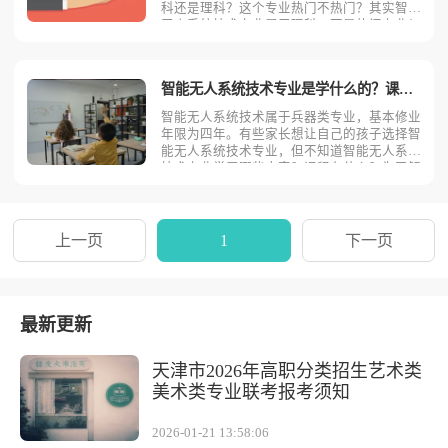
科还是理科？这个专业热门不热门？其实智能
无人系统技术专业属于理科，不是热门专业！
具体原因请看考动力小编为您分析！从理论上
讲，智能无人系统技术专业是理科专业，属于
兵器类。智能无人系统技术专业在招生时一般
智能无人系统技术专业是学什么的？课程有哪些？
招收理科生，但是由
智能无人系统技术属于兵器类专业，基本修业
年限为四年。有些家长想让自己的孩子选择智
能无人系统技术专业，但不知道智能无人系统
技术专业学习哪些内容？课程有什么？为了解
决大家的疑问，下面考动力小编从四个方面为
读者逐一介绍。主要课程智能无人系统技术专
业主要学习无人系统概论、人工智能理论与实
践、大数据与数据挖
上一页
1
下一页
最新更新
天津市2026年高职分类招生艺术类
美术类专业联考报考须知
2026-01-21 13:58:06