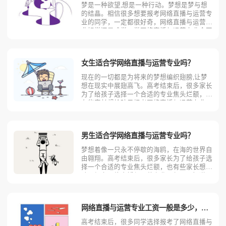
梦是一种欲望,想是一种行动。梦想是梦与想
的结晶。相信很多想要报考网络直播与运营专
业的同学，一定都很好奇，网络直播与运营专
业好学还是难学，学网络直播与运营专业会不
会后悔？面对大家的疑问，今天考动力小编就
来具体介绍一下，网络直播与运营专业好学还
是难学，学完会不会后悔！想要知道网络直播
女生适合学网络直播与运营专业吗？
与运营专业好学还是
现在的一切都是为将来的梦想编织翅膀,让梦
想在现实中展翅高飞。高考结束后，很多家长
为了给孩子选择一个合适的专业焦头烂额，也
有些家长想给孩子报考网络直播与运营专业，
但是不知道女生适不适合学网络直播与运营专
业。今天考动力小编针对家长们的疑虑就来具
体分析一下女生适合不适合学网络直播与运营
男生适合学网络直播与运营专业吗？
专业！想要知道女生
梦想着像一只永不停歇的海鸥，在海的世界自
由翱翔。高考结束后，很多家长为了给孩子选
择一个合适的专业焦头烂额，也有些家长想给
孩子报考网络直播与运营专业，但是不知道男
生适不适合学网络直播与运营专业。今天考动
力小编针对家长们的疑虑就来具体分析一下男
生适合不适合学网络直播与运营专业！想要知
网络直播与运营专业工资一般是多少，工资待遇好吗？
道男生适合不适合学
高考结束后，很多同学选择报考了网络直播与