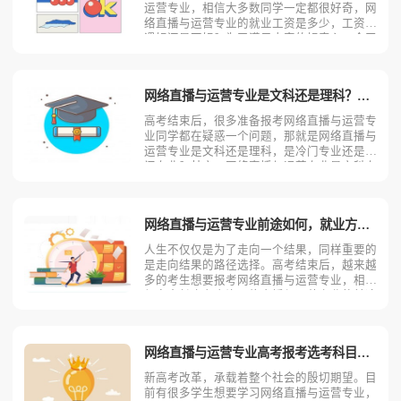
运营专业，相信大多数同学一定都很好奇，网
络直播与运营专业的就业工资是多少，工资待
遇好还是不好？为了满足大家的好奇心，今天
考动力小编就来具体的分析一下网络直播与运
营专业的工资情况！网络直播与运营专业的工
资根据就业地区不同，工资待遇也是不同的，
网络直播与运营专业是文科还是理科？是热门专业还是冷门专业
下面是小编整理出来
高考结束后，很多准备报考网络直播与运营专
业同学都在疑惑一个问题，那就是网络直播与
运营专业是文科还是理科，是冷门专业还是热
门专业？其实，网络直播与运营专业是文科专
业，属于广播电影类，但却是冷门专业。具体
原因请看考动力小编来介绍！理论上讲，网络
直播与运营专业是文科专业。然而，也不排除
网络直播与运营专业前途如何，就业方向及前景
部分院校开设此理科
人生不仅仅是为了走向一个结果，同样重要的
是走向结果的路径选择。高考结束后，越来越
多的考生想要报考网络直播与运营专业，相信
很多家长也在查询网络直播与运营专业的前途
如何，就业方向以及就业前景到底好不好？今
天考动力小编就来具体的介绍一下网络直播与
运营专业的就业前景以及就业方向！网络直播
网络直播与运营专业高考报考选考科目要求
与运营专业就业前景
新高考改革，承载着整个社会的殷切期望。目
前有很多学生想要学习网络直播与运营专业，