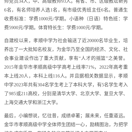
师党员34人，中、高级教师93人。有省、市、区级教坛新秀
6名，有名师培养人选1名，有市级优秀班主任6名。普通生
收费标准：学费1000元/学期。小语种（日语）特色班：学
费5900元/学期。体育特长生：学费1000元/学期。
自建校以来，孝顺中学为社会输送了近20000名毕业生，培
养出了一大批知名校友，为金华乃至全国的经济、文化、社
会事业建设作出了重大贡献，享有“人才的摇篮”之美誉。
2015年金华市孝顺高级中学高考上线率71%，2022年高考重
本上线20人，本科上线116人。并且据相关数据显示，孝顺
中学2023年共有304名学生考上了本科大学，有5名学生考入
了985或211高校，分别是清华大学、北京大学、复旦大学、
上海交通大学和浙江大学。
最后，小编想说，忆往昔，成绩卓著；展未来，任重道远。
金华市孝顺高级中学全体师生团结一心，励精图治，为把学