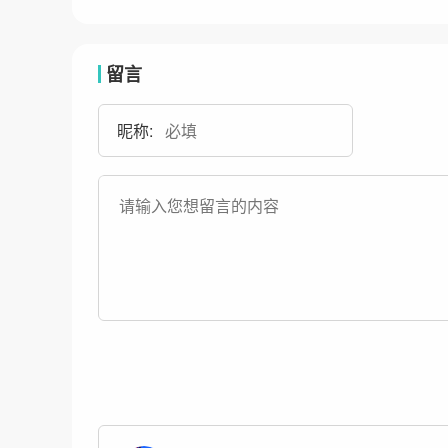
留言
昵称: