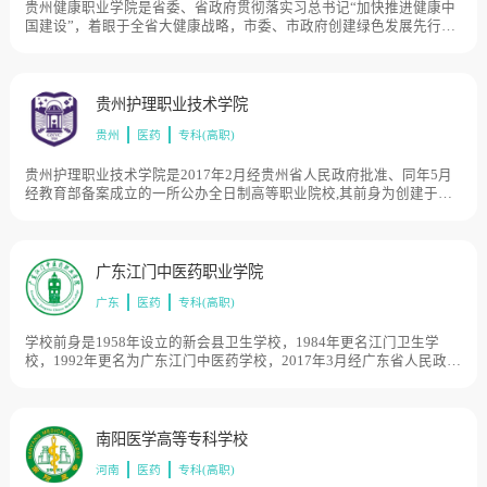
贵州健康职业学院是省委、省政府贯彻落实习总书记“加快推进健康中
国建设”，着眼于全省大健康战略，市委、市政府创建绿色发展先行示
范区而重点支持建设的集医、护、药和大健康管理与服务为一体的公
办全日制普通高等职业院校，2021年7月，贵州健康职业学院党委获得
“铜仁市先进基层党组织”称号，目前学校总体占地面积895亩。
贵州护理职业技术学院
贵州
医药
专科(高职)
贵州护理职业技术学院是2017年2月经贵州省人民政府批准、同年5月
经教育部备案成立的一所公办全日制高等职业院校,其前身为创建于
1958年的贵州省人民医院护士学校,由贵州省卫生健康委员会主管，目
前学校总体占地面积610亩。
广东江门中医药职业学院
广东
医药
专科(高职)
学校前身是1958年设立的新会县卫生学校，1984年更名江门卫生学
校，1992年更名为广东江门中医药学校，2017年3月经广东省人民政府
批准、教育部核准、江门市人民政府举办的全日制普通高等职业技术
学校。学校始终坚持“立足广东，依托中医药行业，以侨都为纽带，以
粤港澳为依托，面向农村、基层、中医药产业发展需求，培养高素质
中医药特色技术技能型人才；始终坚持职业教育发展方向，始终坚持
南阳医学高等专科学校
培养技术技能人才，始终坚持突出中医药特色，培养了一批又一批发
河南
医药
专科(高职)
展型、复合型、创新型中医药人才，为区域人民群众健康事业、为广