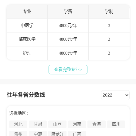
专业
学费
学制
中医学
4800元/年
3
临床医学
4800元/年
3
护理
4800元/年
3
查看完整专业>
往年各省分数线
选择地区：
河北
甘肃
山西
河南
青海
四川
贵州
宁夏
黑龙江
广西