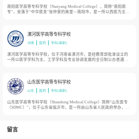
东省中医药强省发展战略、为传承创新中医药文化提供了有力的人才
支撑，是广东省第一所中医药高职院校，是第一所由广东省中医药局
南阳医学高等专科学校（Nanyang Medical College），简称“南阳医
和江门市共建的高职院校，是粤港澳大湾区唯一的中医药高职院校，
专”，坐落于“中华医圣”张仲景的故里—南阳市，是一所以西医为主
目前学校总体占地面积946亩。
体、中医为特色、中西合璧、优势互补的省属全日制医学类普通高等
专科学校。学校为河南省博士后研发基地。南阳医学高等专科学校前
身是创办于1951年的南阳卫校，2004年经国家教育部批准升格为南阳
医学高等专科学校。2006 年，南阳市委、市政府对南阳医学教育资源
漯河医学高等专科学校
进行整合，将南阳医学高等专科学校、南阳中医药学校（含南阳理工
河南
医药
专科(高职)
学院国医药系（原张仲景国医大学））、南阳市一职专委托南阳医专
实行“五统一”（人、财、物、教学、行政管理）代管, 形成了以中西医
兼优、医护药技康养管门类齐全的办学格局。学校至今已有 68 年办学
漯河医学高等专科学校，位于河南省漯河市，是经教育部批准设立的
历史和 30多年专科教育经历。建校以来，共为国家培养各类医疗卫生
一所以医学学科为主、工学学科及专业协调发展的全日制公办普通医
人才 15 万余人，目前学校总体占地面积7050亩。
学高等专科院校，是省级文明单位，教育部“卓越医生教育培养计划”
试点高校。学校前身是始建于1924年的“（美国）安息日教会善济医院
护士学校”，1957年更名为漯河市卫生学校，2004年经教育部批准正式
设立漯河医学高等专科学校。2017年，学院入选河南省国家级优质高
山东医学高等专科学校
等职业院校建设项目，目前学校总体占地面积1540亩。
山东
医药
专科(高职)
山东医学高等专科学校（Shandong Medical College）简称“山东医专
（SDMC）”，位于山东省临沂市，是一所由山东省人民政府举办，并
经中华人民共和国教育部批准设立的省属全日制普通高等学校，2012
年入选教育部“卓越医生教育培养计划”；2013年被确定为山东省人才
培养特色名校立项建设单位。山东医学高等专科学校始建于1966年，
系青岛医学院在沂水设立的分校；1972年，命名为沂水医学专科学
留言
校；1986年，更名为临沂医学专科学校；2004年，更名为山东医学高
等专科学校；2005年，山东省卫生学校并入；2014年，山东省人口学