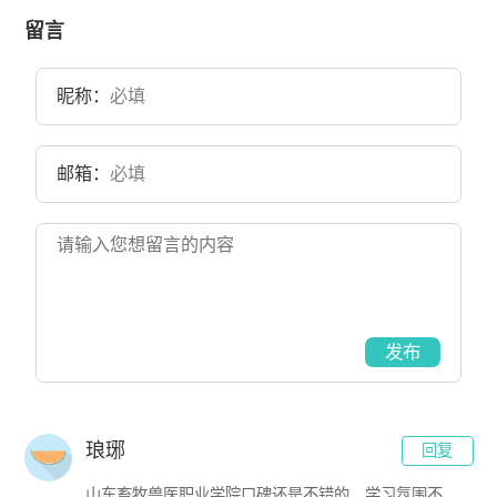
业技术学校创建，1966年东北农垦总局友谊农业技术学校停办，1975
年东北农垦总局友谊农业技术学校复校并更名为三师五七大学，1978
留言
年三师五七大学改建为黑龙江省红兴隆农业技术学校，黑龙江省红兴
隆农业技术学校更名为黑龙江农垦农业学校，2003年黑龙江农垦农业
学校升格为黑龙江农垦农业职业技术学院，2008年黑龙江农垦林业职
昵称：
业技术学院并入(合署)黑龙江农垦农业职业技术学院，2010年黑龙江农
垦农业职业技术学院更名为黑龙江农垦科技职业学院，目前学校总体
占地面积795亩。
邮箱：
发布
琅琊
回复
山东畜牧兽医职业学院口碑还是不错的，学习氛围不