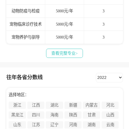
动物防疫与检疫
5000元/年
3
宠物临床诊疗技术
5000元/年
3
宠物养护与驯导
5000元/年
3
查看完整专业>
往年各省分数线
选择地区：
浙江
江西
湖北
新疆
内蒙古
河北
黑龙江
四川
海南
陕西
甘肃
山西
山东
江苏
辽宁
河南
湖南
云南