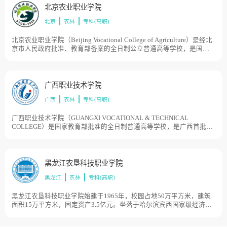
子，学校前身为广西柳州高级农业职业学校，由中国教育家、农学家
北京农业职业学院
马保之创立；1956年学校林业分部独立为广西林业学校，目前学校总
北京
农林
专科(高职)
体占地面积18000亩。
北京农业职业学院（Beijing Vocational College of Agriculture）是经北
京市人民政府批准、教育部备案的全日制公立普通高等学校，是国家
示范性高等职业院校，现代学徒制试点单位，全国文明单位和北京市
职业教育先进单位。学院溯源于1958年建校的北京市农业学校；2001
年6月，北京市农业学校和北京市农业管理干部学院合并组建北京农业
职业学院；2008年7月，被确定为第三批国家示范性高等职业院校建设
广西职业技术学院
单位，目前学校总体占地面积1218亩。
广西
农林
专科(高职)
广西职业技术学院（GUANGXI VOCATIONAL & TECHNICAL
COLLEGE）是国家教育部批准的全日制普通高等学校，是广西首批独
立改制的公办高等职业院校、国家优质高职院校、“中国特色高水平高
职学校和专业建设计划”高水平专业群建设单位，广西职业技术学院前
身是创建于1965年的广西劳动大学，先后历经广西农学院热作分院（
本科，1977年）、广西农垦职工大学（1982 年）、广西农工商职业大
黑龙江农垦科技职业学院
学（1996年）等历史阶段。1998年经国家教育部批准，成为广西首批
黑龙江
农林
专科(高职)
独立改制的公办高等职业院校——广西职业技术学院，目前学校总体
占地面积943亩。
黑龙江农垦科技职业学院始建于1965年，校园占地50万平方米，建筑
面积15万平方米，固定资产3.5亿元。坐落于哈尔滨宾西国家级经济技
术开发区，毗邻国家AAAA级旅游风景区二龙山。黑龙江省骨干高职院
校建设单位，黑龙江省级文明单位标兵。1965年东北农垦总局友谊农