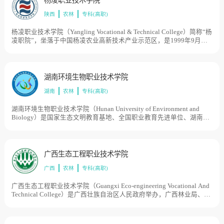
陕西
农林
专科(高职)
杨凌职业技术学院（Yangling Vocational & Technical College）简称“杨
凌职院”，坐落于中国杨凌农业高新技术产业示范区，是1999年9月经
教育部批准，由原国家级重点中专陕西省农业学校，陕西省水利学校
和省部级重点中专陕西省林业学校合并改制而成的一所省属全日制普
通高等职业院校。学院历史可追溯到1934年于右任先生和杨虎城将军
创建的国立西北农林专科学校附设高职，是中国举办职业教育最早的
湖南环境生物职业技术学院
院校之一，目前学校总体占地面积1630亩。
湖南
农林
专科(高职)
湖南环境生物职业技术学院（Hunan University of Environment and
Biology）是国家生态文明教育基地、全国职业教育先进单位、湖南省
首批省级示范性高职院校、中国林业科学院专业硕士湖南省唯一培养
基地。湖南环境生物职业技术学院创办于1975年的湖南农学院衡阳分
院；1987年经省人民政府批准改办湖南林业高等专科学校；1999年适
应高等职业教育发展的需要，经教育部批准由普通高等专科学校改办
广西生态工程职业技术学院
为高等职业院校；2001年3月更为现名；2004年6月原衡阳市卫生学校
广西
农林
专科(高职)
整体并入该校，该校分辖南北两个校区，占地1208亩。
广西生态工程职业技术学院（Guangxi Eco-engineering Vocational And
Technical College）是广西壮族自治区人民政府举办，广西林业局、教
育厅管理的全日制普通高等学校，学校是自治区示范性高等职业学
院、首批国家高技能人才培养示范基地、自治区特色高校。学院创办
于1956年，办学历史可追溯到1940年由民国时期著名教育家马君武之