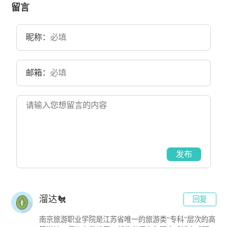
太原旅游职业高中，1998年更名为太原旅游学校，2004年升格为高等
留言
职业学院，更名为太原旅游职业学院，目前学校总体占地面积344亩。
昵称：
邮箱：
发布
溜达🐔
回复
南京旅游职业学院是江苏省唯一的旅游类“专科”层次的高