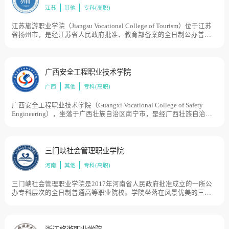
江苏
其他
专科(高职)
江苏旅游职业学院（Jiangsu Vocational College of Tourism）位于江苏
省扬州市，是经江苏省人民政府批准、教育部备案的全日制公办普通
高等专科学校，是首批国家改革发展示范校、教育部第二批1+x证书制
度试点院校。学院前身是始建于1959年的扬州市烹饪学校；2017年，
经江苏省人民政府批准，升格并更名为为江苏旅游职业学院，学院有
九龙湖、扬子津、瘦西湖3个校区，占地面积1175亩。
广西安全工程职业技术学院
广西
其他
专科(高职)
广西安全工程职业技术学院（Guangxi Vocational College of Safety
Engineering），坐落于广西壮族自治区南宁市，是经广西壮族自治区
人民政府批准设立的公办全日制普通专科高校，是广西壮族自治区人
民政府与中华人民共和国应急管理部共建高校。2017年3月，广西安全
工程职业技术学院成立。2017年6月，广西壮族自治区人民政府与中华
人民共和国应急管理部共建广西安全工程职业技术学院，目前学校总
三门峡社会管理职业学院
体占地面积1060亩。
河南
其他
专科(高职)
三门峡社会管理职业学院是2017年河南省人民政府批准成立的一所公
办专科层次的全日制普通高等职业院校。学院坐落在风景优美的三门
峡市产业集聚区。总建筑面积29.5万平方米，是河南省高等教育特色院
校，河南第一所、全国第二所培养社会管理类专业人才的学院，目前
学校总体占地面积501亩。