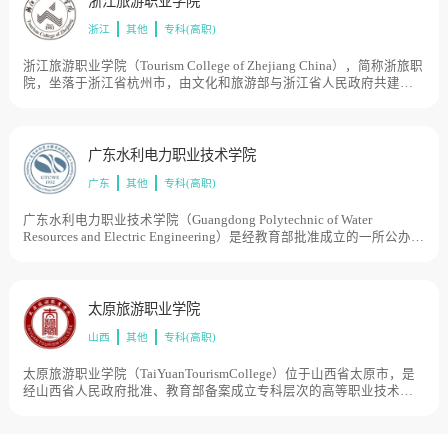
浙江旅游职业学院
浙江
其他
专科(高职)
浙江旅游职业学院（Tourism College of Zhejiang China），简称浙旅职
院，坐落于浙江省杭州市，由文化和旅游部与浙江省人民政府共建的
一所公办高等旅游院校，学院是国家示范性高等职业院校建设计划、
第二批国家现代学徒制试点单位，是全国旅游院校中第一所通过联合
国世界旅游组织旅游教育质量认证的院校和唯一一所国家旅游局旅游
教育标准化示范院校，学院前身为创建于1983年的浙江省旅游职工中
广东水利电力职业技术学院
等专业学校，1987年更名为浙江省旅游学校，2002年更名为浙江旅游
广东
其他
专科(高职)
职业学院。2019年浙江省文化艺术研究院并入，学院拥有萧山、千岛
湖两大校区，共占地1080亩。
广东水利电力职业技术学院（Guangdong Polytechnic of Water
Resources and Electric Engineering）是经教育部批准成立的一所公办全
日制大专院校，隶属广东省水利厅，业务上接受广东省教育厅指导。
2004年被教育部、建设部确认为国家建设类技能型紧缺人才培养试点
高校。2013年被广东省确认为“省示范性高等职业院校”。2015年，学
院被中央文明委评为第四届全国文明单位。广东水利电力职业技术学
太原旅游职业学院
院始建于1952年的广州土木水利工程学校，后经历珠江水利学校、武
山西
其他
专科(高职)
汉水利学校、广州水利学校、广东省水利电力厅干部学校、广东省水
利电力学校，1999年7月经教育部批准升格为广东水利电力职业技术学
院。2019年12月，被教育部、财政部列入第三类高水平专业群建设单
太原旅游职业学院（TaiYuanTourismCollege）位于山西省太原市，是
位（B档），目前学校总体占地面积1500亩。
经山西省人民政府批准、教育部备案成立专科层次的高等职业技术学
院，是山西省首批优质校建设单位，山西省旅游餐饮类专业教学指导
委员会主任委员单位，中国旅游协会旅游教育分会理事会成员单位，
中华职业教育社团体社员。太原旅游职业学院于1985年创立，前身为