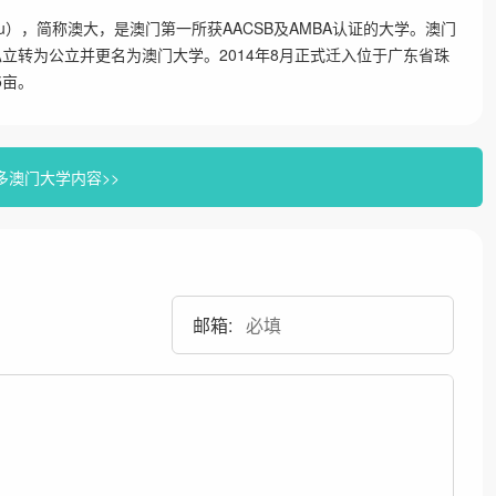
ity of Macau），简称澳大，是澳门第一所获AACSB及AMBA认证的大学。澳门
由私立转为公立并更名为澳门大学。2014年8月正式迁入位于广东省珠
5亩。
多澳门大学内容>>
邮箱: