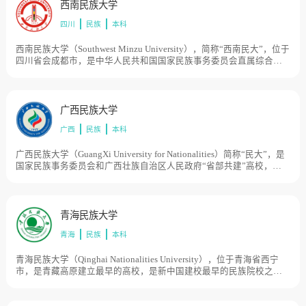
身是云南民族学院，是中华人民共和国最早成立的民族高等院校之
西南民族大学
一，2003年4月更名为云南民族大学。目前学校总体占地面积2550亩。
四川
民族
本科
西南民族大学（Southwest Minzu University），简称“西南民大”，位于
四川省会成都市，是中华人民共和国国家民族事务委员会直属综合性
民族高校，西南民族大学前身为西南民族学院，创建于1950年7月，于
1951年6月1日正式成立，2003年4月更名为西南民族大学，2015年3
月，国家民委与四川省人民政府、教育部共建西南民族大学，目前学
校总体占地面积3000亩。
广西民族大学
广西
民族
本科
广西民族大学（GuangXi University for Nationalities）简称“民大”，是
国家民族事务委员会和广西壮族自治区人民政府“省部共建”高校，坐
落于中国“绿城”南宁市，是首批国家中西部高校基础能力建设工程重
点建设高校、广西一流学科建设高校、“百校工程”、中国政府奖学金
来华留学生接收院校，接收院校”，入选《环球人文地理》中国九所最
富有诗情画意的大学之一，是“十二五”时期广西重点建设高校。学校
青海民族大学
创办于1952年，原为中央民族学院（今中央民族大学）广西分院，
青海
民族
本科
1953年更名为广西省民族学院，1958年改名为广西民族学院，2006年
更名为广西民族大学，目前学校总体占地面积3600亩。
青海民族大学（Qinghai Nationalities University），位于青海省西宁
市，是青藏高原建立最早的高校，是新中国建校最早的民族院校之
一，是全国首批获得硕士学位授予权单位，是青海省人民政府与国家
民委共建高校，学校创建于1949年12月，历经青海省青年干部训练
班、青海省人民公学、青海省民族公学、青海民族学院等办学阶段。