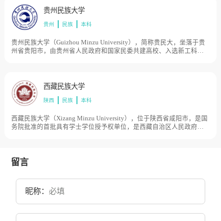
2002年、2005年青海师范高等专科学校和西宁铁路司机学校先后并入
贵州民族大学
青海民族学院。2009年4月更名为青海民族大学。2012年，教育部确定
贵州
民族
本科
天津大学对口支援青海民族大学。2017年，厦门大学对口支援青海民
族大学，学校分东序、西昆、文实、博雅、凤凰山五个校区，占地面
积1312亩。
贵州民族大学（Guizhou Minzu University），简称贵民大，坐落于贵
州省贵阳市，由贵州省人民政府和国家民委共建高校、入选新工科研
究与实践项目，全国普通高校中华优秀传统文化传承基地名，是教育
部本科教学工作水平评估优秀等次高校和接受中国政府奖学金来华留
学生高校，学校创建于1951年，原名贵州民族学院，2012年经教育部
和贵州省人民政府批准更名为贵州民族大学，学校学校有两个校区，
西藏民族大学
贵阳市花溪区和贵安新区大学城，占地面积2825亩。
陕西
民族
本科
西藏民族大学（Xizang Minzu University），位于陕西省咸阳市，是国
务院批准的首批具有学士学位授予权单位，是西藏自治区人民政府与
国家民族宗教事务委员会共建高校，中西部高校基础能力建设工程一
期入选高校，教育部卓越医生教育培养计划试点单位，华东师范大学
对口支援高校，全国深化创新创业教育改革示范高校，学校是西藏和
平解放后党中央在祖国内地为西藏创办的第一所高等学校。前身为
留言
1957年中央指示创办、1958年9月开学的“西藏公学”。1965年4月30
日，经国务院批准更名为“西藏民族学院”。2015年4月，经教育部批准
更名为“西藏民族大学”，学校有渭城、秦汉两个校区，并在拉萨建有
昵称：
实践教学基地，校园面积1157.48亩。