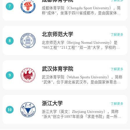
军政委员会教育部批复，国立中山大学师范学
定为“高水平特色型大学”。学校有本部校区、北
7
成都体育学院（Chengdu Sport University），简
院、私立华南联合大学教育系并入，设立华南师
校区和凤凰岭校区3个校区，总占地面积约为268
称“成体”，坐落于四川省成都市，是由国家体育
范学院。1952年，南方大学俄语系、私立岭南大
亩地。
总局与四川省人民政府共建，以四川省管理为主
学教育系、国立海南师范学院、国立广西大学教
的全日制普通高等院校。学校是教育部“卓越医生
育系、湖南大学史地系地理专修科、国立南昌大
（中医）教育培养计划”改革试点高校，成都体育
学师范部地理专修科和海南师范专科学校等院校
学院始建于1942年，前身系四川省立体育专科学
及系科并入。1970年改称广东师范学院，1977年
北京师范大学
了解更多
校，1950年人民政府接管，更名为成都体育专科
复名为华南师范学院。1982年更名为华南师范大
8
北京师范大学（Beijing Normal University）是
学校。1953年全建制转为西南体育学院，1956年
学。目前学校总体占地面积3025亩。
“985工程” “211工程” “双一流”大学 ，学校的前
更名为成都体育学院，1961年重庆体育学院并
身是1902年创立的京师大学堂师范馆，1908年改
入。学校原隶属国家体育总局，2001年划转地
称京师优级师范学堂，独立设校，1912年改名为
方，实行国家体育总局与四川省人民政府共建，
北京高等师范学校。1923年学校更名为北京师范
以四川省管理为主的全日制普通高等院校，目前
大学。1931年、1952年北平女子师范大学、辅仁
学校占地面积为720亩。
武汉体育学院
了解更多
大学先后并入北京师范大学。1959年，被中央确
9
武汉体育学院（Wuhan Sports University），简称
定为首批全国重点大学。2017年，学校进入国家
“武体”，位于湖北省武汉市，是由国家体育总局
“世界一流大学”建设A类名单，目前学校总体占
与湖北省人民政府共建、以湖北省管理为主的全
地面积1191亩。
日制普通高等院校，入选湖北省首批“双一流”建
设高校。武汉体育学院原名中南体育学院，是中
华人民共和国首批独立设置的全日制普通高等体
浙江大学
了解更多
育院校之一，1953年成立于江西省南昌市，1955
10
浙江大学（英文：Zhejiang University），简称
年迁至湖北省武汉市，1956年更名为武汉体育学
“浙大”创立于1897年前身「求是书院」是一所百
院，为国家体育总局直属，2001年改为国家体育
年名校。1928年，更名为国立浙江大学。1952年
总局与湖北省人民政府共建，目前学校总体占地
全国高等学校院系调整时，浙江大学部分系科转
面积1821亩。