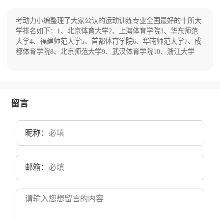
入“兄弟高校”“中国科学院”，留在杭州的主体部
分被分为多所单科性院校后分别发展为原浙江大
学、杭州大学、浙江农业大学和浙江医科大学。
考动力小编整理了大家公认的运动训练专业全国最好的十所大
1998年，四校实现合并，组建了新浙江大学。浙
学排名如下：1、北京体育大学2、上海体育学院3、华东师范
江大学是教育部直属的综合性全国重点大学，同
大学4、福建师范大学5、首都体育学院6、华南师范大学7、成
时也是研究型、创新型大学、“985工程大学”
都体育学院8、北京师范大学9、武汉体育学院10、浙江大学
“211工程大学”“双一流大学”是我国知名的顶级学
府。学校现有紫金港、玉泉、西溪、华家池、之
江、舟山、海宁等7个校区，占地面积9335亩。
留言
昵称：
邮箱：