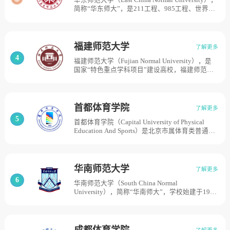
华东师范大学（East China Normal University），
而成。1956年更名为上海体育学院。学校原直属
简称“华东师大”，是211工程、985工程、世界一
国家体育总局。2001年6月成为国家体育总局和
流大学建设高校（A类）华东师范大学成立于
上海市人民政府共建共管、上海市人民政府主办
1951年10月16日，是以大夏大学（1924年）和光
的全日制普通高等学校，学校设有杨浦、徐汇2个
华大学（1925年）为基础，同时调进圣约翰大
校区，占地面积600余亩。
学、复旦大学、同济大学和浙江大学等高校的部
福建师范大学
了解更多
分系科，在大夏大学原址上创办的。1972年与上
4
福建师范大学（Fujian Normal University），是
海师范学院、上海体育学院等院校合并，改名上
国家“特色重点学科项目”建设高校，福建师范大
海师范大学。1980年恢复华东师范大学校名。
学为中国建校最早的师范大学之一，前身是1907
1997-1998年，上海幼儿师范高等专科学校、上
年由清朝帝师陈宝琛创办的福建优级师范学堂。
海教育学院和上海第二教育学院等先后并入。目
后由华南女子文理学院、福建协和大学、福建省
前学校总体占地面积3105亩。
立师范专科学校等单位几经调整合并，于1953年
首都体育学院
了解更多
成立福建师范学院，1972年易名为福建师范大
5
首都体育学院（Capital University of Physical
学。目前学校总体占地面积4000亩。
Education And Sports）是北京市属体育类普通本
科院校，为亚洲大学生体育联合会教育发展中
心、教育部国家汉办汉语国际推广武术培训与研
究基地、教育部学生体育协会对外交流与培训中
心、教育部中外人文交流中心“高层次国际化人才
华南师范大学
了解更多
培养创新实践基地”、北京市“一带一路”国家人才
6
华南师范大学（South China Normal
培养基地、北京2022冬奥会和冬残奥会培训基
University），简称“华南师大”，学校始建于1933
地。首都体育学院创建于1956年，原名北京体育
年，前身是广东省立勷勤大学师范学院；1935年
学校。1960年，改建为北京体育师范学院。1962
更名为勷勤大学教育学院，1938年改办广东省立
年，并入北京师范学院。1979年，恢复北京体育
教育学院，1939年改为广东省立文理学院，1950
师范学院。2000年，更名为首都体育学院。2020
年更名为广东省文理学院。1951年10月，经中南
年，依据北京市属公办高校分类发展方案，被确
成都体育学院
了解更多