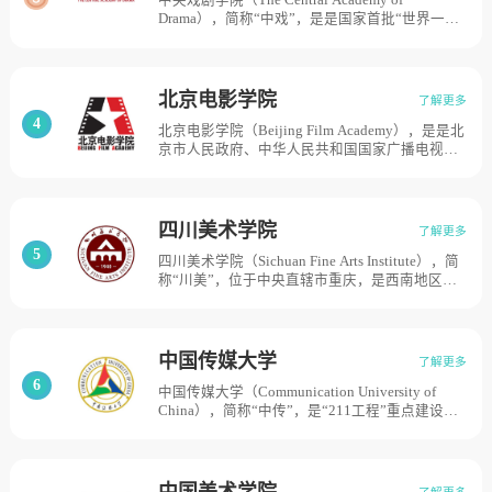
中央戏剧学院（The Central Academy of
1977年2月正式恢复中国戏曲学校建制；1978年
Drama），简称“中戏”，是是国家首批“世界一流
10月，升格为中国戏曲学院；2000年，划转北京
学科建设高校”，、国家“特色重点学科项目”建设
市。目前学校总体占地面积143亩。
高校，中央戏剧学院的历史可以溯源至1938年4
月10日成立的延安鲁迅艺术学院；1949年12月，
中央戏剧学院正式开办；1950年4月2日，中央戏
北京电影学院
了解更多
剧学院成立大会召开，毛主席亲笔题写校名。目
4
北京电影学院（Beijing Film Academy），是是北
前学校总体占地面积345亩。
京市人民政府、中华人民共和国国家广播电视总
局和中华人民共和国教育部共建的艺术高校，北
京电影学院的前身是1950年创建的中央电影局表
演艺术研究所。该所1951年更名为中央文化部电
影局电影学校，1953年更名为北京电影学校，
四川美术学院
了解更多
1956年改制为北京电影学院。目前学校总体占地
5
四川美术学院（Sichuan Fine Arts Institute），简
面积105亩。
称“川美”，位于中央直辖市重庆，是西南地区唯
一一所高等美术院校，具有硕士学位授予权。学
校为中国独立建制的31所普通高等艺术院校之
一，中国八大美院之一，重庆市一流学科建设高
校，学院创办于1940年，时为四川省立艺术专科
中国传媒大学
了解更多
学校；1950年底调整更名为成都艺术专科学校，
6
中国传媒大学（Communication University of
1953年与西南人民艺术学院合并，改为西南美术
China），简称“中传”，是“211工程”重点建设高
专科学校；1959年更名为四川美术学院。目前学
校，国家“985工程优势学科创新平台”建设高校，
校总体占地面积1200亩。
学校前身是创建于1954年的中央广播事业局技术
人员训练班。1958年更名为北京广播专科学校。
1959年经国务院批准，学校升格为北京广播学
中国美术学院
了解更多