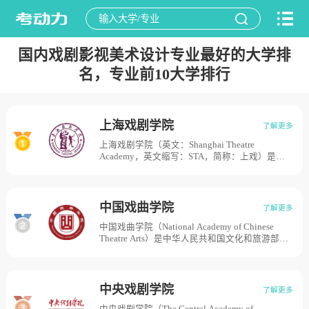
国内戏剧影视美术设计专业最好的大学排
名，专业前10大学排行
上海戏剧学院
了解更多
上海戏剧学院（英文：Shanghai Theatre
Academy，英文缩写：STA，简称：上戏）是国
家“特色重点学科项目”建设高校、前身是上海市
立实验戏剧学校，1945年12月1日由著名戏剧家
创立。1949年更名为上海市立戏剧专科学校，
1951年更名为上海市戏剧专科学校。1953年，山
中国戏曲学院
了解更多
东大学艺术系戏剧科、上海行知艺术学校戏剧组
中国戏曲学院（National Academy of Chinese
并入，组建中央戏剧学院华东分院（独立办学、
Theatre Arts）是中华人民共和国文化和旅游部与
独立建制）。1956年正式更名为上海戏剧学院。
北京市人民政府共建高校，学院成立于1950年1
目前学校总体占地面积533亩。
月28日，原隶属文化部，最初称文化部戏曲改进
局戏曲实验学校；1955年1月，更名为中国戏曲
学校；1973年11月并入文化部“中央五七艺术大
中央戏剧学院
了解更多
学”，后更名为“中央五七艺术大学戏曲学校”；