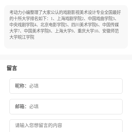
学院。学校始于1949年创立的芜湖市立师范学
校。2005年6月并入安徽师范大学，学院现有皖
江校区、赭山校区、花津校区、文津校区（过渡
考动力小编整理了大家公认的戏剧影视美术设计专业全国最好
校区）四个校区，占地面积3300亩。
的十所大学排名如下：1、上海戏剧学院2、中国戏曲学院3、
中央戏剧学院4、北京电影学院5、四川美术学院6、中国传媒
大学7、中国美术学院8、上海大学9、重庆大学10、安徽师范
大学皖江学院
留言
昵称：
邮箱：