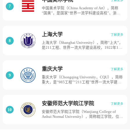
院。2000年由国家广播电影电视总局划转教育部
7
中国美术学院（China Academy of Art），简称
管理。2001年被确定为国家“211工程”重点建设
“国美”，是国家“世界一流学科建设高校”、浙江
高校。 2002年中国矿业大学北京校区东校园（原
省首批重点建设高校，中国美术学院创建于1928
北京煤炭管理干部学院）整体并入北京广播学
年，时称国立艺术院；1929年，更名为国立杭州
院。2004年9月更名为中国传媒大学。目前学校
艺术专科学校；1938年，改为国立艺术专科学
总体占地面积696亩。
校。1950年，成为中央美术学院华东分院；1958
上海大学
了解更多
年，更名为浙江美术学院；1993年，更名为中国
8
上海大学（Shanghai University），简称“上大”，
美术学院。2000年以前隶属文化部管理，2000年
是211工程、世界一流大学建设高校，1922年10
成为省部共建高校。2016年，获批成为浙江省人
月，国共合作曾创建了上海大学，1927年被国民
民政府与教育部、文化部共建高校。目前学校总
党当局强行关闭。1983年，上海市人民政府在复
体占地面积1000亩。
旦大学分校、上海外国语学院分院、华东师范大
学仪表电子分校、上海科学技术大学分校、上海
重庆大学
了解更多
机械学院轻工分院、上海市美术学校的基础上成
9
重庆大学（Chongqing University，CQU），简称
立上海大学。1994年5月，新的上海大学由上海
重大，是“985工程”“211工程”世界一流大学建设
工业大学（成立于1960年）、上海科学技术大学
高校（A类）大学，学校创办于1929年；1942
（成立于1958年）、原上海大学（成立于1983
年，成为一所综合性大学；1952年调整为以工科
年）和上海科技高等专科学校（成立于1959年）
为主的多科性大学；1960年被确定为全国重点大
合并组建而成。目前学校总体占地面积3000亩。
学；1998年成为“211工程”重点建设高校；2000
安徽师范大学皖江学院
了解更多
年，原重庆建筑大学、重庆建筑高等专科学校与
10
安徽师范大学皖江学院（Wanjiang College of
重庆大学合并组建为新的重庆大学；2001年列入
Anhui Normal University），简称皖江学院，位于
“985工程”重点建设高校；2017年入选世界一流
安徽省芜湖市。是经教育部批准成立，由安徽师
大学建设高校，目前学校占地面积为5200亩。
范大学按新机制、新模式举办的全日制民办独立