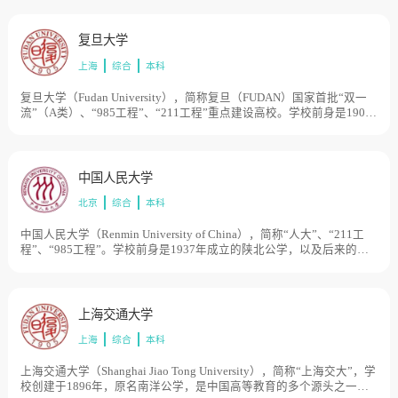
“中国科学院”，留在杭州的主体部分被分为多所单科性院校后分别发
展为原浙江大学、杭州大学、浙江农业大学和浙江医科大学。1998
年，四校实现合并，组建了新浙江大学。浙江大学是教育部直属的综
复旦大学
合性全国重点大学，同时也是研究型、创新型大学、“985工程大学”
上海
综合
本科
“211工程大学”“双一流大学”是我国知名的顶级学府。学校现有紫金
港、玉泉、西溪、华家池、之江、舟山、海宁等7个校区，占地面积
9335亩。
复旦大学（Fudan University），简称复旦（FUDAN）国家首批“双一
流”（A类）、“985工程”、“211工程”重点建设高校。学校前身是1905
年创办的复旦公学，是中国最早由民间自主创办的高等学校之一。
1952年院系调整后，学校成为以文理基础教学和研究为主的综合性大
学。2000年，复旦大学与前身为1927年创办的国立第四中山大学医学
院的上海医科大学合并，组建新的复旦大学。占地面积为1600亩。
中国人民大学
北京
综合
本科
中国人民大学（Renmin University of China），简称“人大”、“211工
程”、“985工程”。学校前身是1937年成立的陕北公学，以及后来的华
北联合大学和北方大学、华北大学。1949年12月16日，中央人民政府
政务院通过了《关于成立中国人民大学的决定》。1950年10月3日，以
华北大学为基础合并组建的中国人民大学正式开学，成为新中国创办
的第一所新型正规大学。1954年，被确定为以社会科学为主的综合大
上海交通大学
学和首批全国重点大学；1960年，被确定为综合性全国重点大学；
上海
综合
本科
2017年入选国家“双一流”建设名单。占地面积7500亩。
上海交通大学（Shanghai Jiao Tong University），简称“上海交大”，学
校创建于1896年，原名南洋公学，是中国高等教育的多个源头之一；