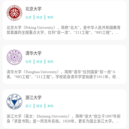
北京大学
北京
综合
本科
北京大学（Peking University），简称“北大”，是中华人民共和国教育
部直属的全国重点大学，位列“双一流”、“211工程”、“985工程”，创
立于1898年维新变法之际，初名京师大学堂，是中国近现代第一所国
立综合性大学，创办之初也是国家最高教育行政机关。1912年改为国
立北京大学。1937年南迁至长沙，与国立清华大学和私立南开大学组
成国立长沙临时大学，1938年迁至昆明，更名为国立西南联合大学。
清华大学
1946年复员返回北平（现北京）。1952年经全国高校院系调整，成为
北京
综合
本科
以文理基础学科为主 的综合性大学，并自北京沙滩等地迁至现址。
2000年与原北京医科大学合并，组建为新的北京大学。目前学校总体
占地面积7000亩。
清华大学（Tsinghua University），简称“清华”位列国家“双一流”A
类、“985工程”、“211工程”。学校前身清华学堂始建于1911年，校名
“清华”源于校址“清华园”地名，是晚清政府设立的留美预备学校，其建
校的资金源于1908年美国退还的部分庚子赔款。1912年更名为清华学
校。1928年更名为国立清华大学。1937年抗日战争全面爆发后，南迁
长沙，与国立北京大学、私立南开大学组建国立长沙临时大学，1938
浙江大学
年迁至昆明改名为国立西南联合大学。1946年迁回清华园。1949年中
浙江
综合
本科
华人民共和国成立，清华大学进入新的发展阶段。中国高等院校1952
年院系调整后成为多科性工业大学。1978年以来逐步恢复和发展为综
合性的研究型大学。清华占地面积约为6632亩。
浙江大学（英文：Zhejiang University），简称“浙大”创立于1897年前
身「求是书院」是一所百年名校。1928年，更名为国立浙江大学。
1952年全国高等学校院系调整时，浙江大学部分系科转入“兄弟高校”