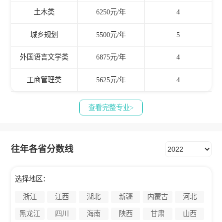
土木类
6250元/年
4
城乡规划
5500元/年
5
外国语言文学类
6875元/年
4
工商管理类
5625元/年
4
查看完整专业>
往年各省分数线
选择地区：
浙江
江西
湖北
新疆
内蒙古
河北
黑龙江
四川
海南
陕西
甘肃
山西