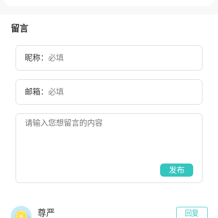
1911年更名为“南洋大学堂”，1929年更名为“国立交通大学”，1949年
更名为“交通大学”；经过122年的不懈努力，上海交通大学已经成为一
所“综合性、研究型、国际化”的国内一流、国际知名大学。占地面积
为1044亩。
留言
昵称：
邮箱：
发布
尊严
回复