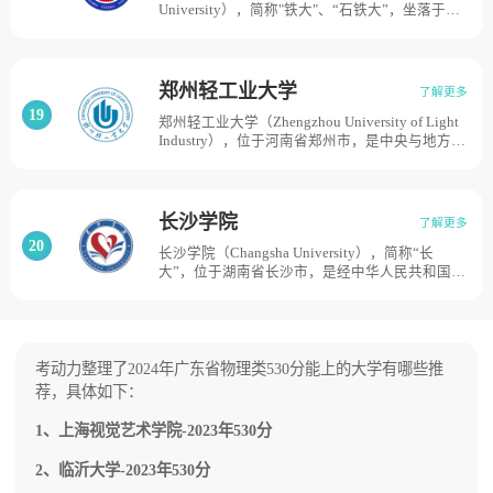
University），简称"铁大"、“石铁大”，坐落于河
成立新的湖北中医学院，2010年3月更名为湖北
北省石家庄市，河北省人民政府与中华人民共和
中医药大学，学校占地总面积1610亩。
国教育部、国家国防科技工业局、国家铁路局四
方共建的全国重点大学，学校前身是创建于1950
年的中国人民解放军铁道兵工程学院，系当时全
郑州轻工业大学
了解更多
军重点院校；1979年，被列为全国重点高等院
19
郑州轻工业大学（Zhengzhou University of Light
校；1984年，转属铁道部，更名为石家庄铁道学
Industry），位于河南省郑州市，是中央与地方共
院；2000年，划转河北省，实行中央与地方共
建、以地方管理为主的河南省特色骨干大学，是
建，为河北省重点骨干大学；2010年3月，更名
河南省人民政府和国家烟草专卖局共建高校，是
为石家庄铁道大学，目前学校占地面积为2180
博士学位授予单位，学校创建于1977年，时名郑
亩。
州轻工业学院，原隶属国家轻工业部；1998年转
长沙学院
了解更多
属河南省人民政府，同年获批硕士学位授权单
20
长沙学院（Changsha University），简称“长
位；2011年成为河南省人民政府和国家烟草专卖
大”，位于湖南省长沙市，是经中华人民共和国教
局共建高校；2018年经教育部批准，更名为郑州
育部批准的全日制普通高等本科院校，实行省市
轻工业大学；2020年获批河南省特色骨干大学建
共建共管、以长沙市为主管理的体制，属于湖南
设高校；2021年获批博士学位授权单位，郑州轻
省“双一流”高水平应用特色学院，学校办学起源
工业大学拥有科学校区、东风校区和禹州实习实
于1970年开办的长沙市革命委员会教师培训班、
训基地，占地面积2200余亩。
1978年开办的长沙市湘江师范学校大专班、1979
考动力整理了2024年广东省物理类530分能上的大学有哪些推
年开办的湖南省长沙基础大学和1983年开办的长
荐，具体如下：
沙大学。1986年，湖南省长沙基础大学改名为长
沙职业技术师范专科学校。1994年，长沙市湘江
1、上海视觉艺术学院-2023年530分
师范学校并入长沙职业技术师范专科学校；1996
年，长沙职业技术师范专科学校并入长沙大学。
2、临沂大学-2023年530分
2004年，长沙大学升格为本科，并更名为长沙学