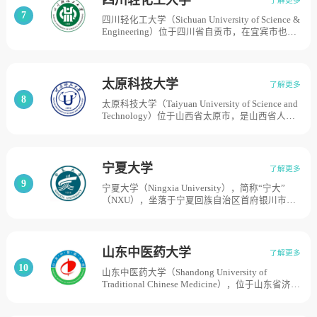
为大专院校，更名为“南京特殊教育职业技术学
7
四川轻化工大学（Sichuan University of Science &
院”。2015年升格为普通本科高校，更名为“南京
Engineering）位于四川省自贡市，在宜宾市也设
特殊教育师范学院”。截至2020年10月，学校有
有校区。是首批高等学校科技成果转化和技术转
燕子矶主校区和江宁分校区，占地面积501.2亩，
移基地、中国酿酒高校联盟秘书长单位、天府高
校舍建筑总面积18万平方米。
校外事联盟理事单位、川南高校联盟副理事长单
位。学校前身是1965年建立的华东化工学院（现
太原科技大学
了解更多
华东理工大学）西南分院；1972年改为上海化工
8
太原科技大学（Taiyuan University of Science and
学院四川分院；1979年改建为四川化工学院；
Technology）位于山西省太原市，是山西省人民
1983年更名为四川轻化工学院；2003年四川轻化
政府举办的全日制普通高等学校，学校前身是始
工学院与自贡师范高等专科学校、自贡高等专科
建于1952年的山西省机械制造工业学校；1953
学校和自贡教育学院合并组建四川理工学院；
年，更名为第一机械工业部太原机器制造学校；
2018年更名为四川轻化工大。，学校坐落在两个
1960年，更名为太原重型机械学院；2004年，更
国家历史文化名城自贡市和宜宾市，拥有李白
宁夏大学
了解更多
名为太原科技大学，学校有四个校区，分别为主
河、汇东、宜宾、黄岭四个校区，占地面积4600
9
宁夏大学（Ningxia University），简称“宁大”
校区、南校区、晋城校区、南社校区，总占地面
亩。
（NXU），坐落于宁夏回族自治区首府银川市，
积为1160亩地。
是中华人民共和国教育部与宁夏回族自治区人民
政府合建高校，国家“双一流”建设高校，国家
“211工程”重点建设高校，国家“中西部高校综合
实力提升工程”高校，宁夏大学的前身为1958年9
山东中医药大学
了解更多
月创建的宁夏师范学院、宁夏农学院。1962年9
10
山东中医药大学（Shandong University of
月，宁夏师范学院、宁夏农学院与宁夏医学院合
Traditional Chinese Medicine），位于山东省济南
并成立宁夏大学。1970年1月，宁夏医学院、宁
市，是全国重点建设的中医院校、山东省重点高
夏农学院从宁夏大学分出单独设院。1997年12
校、山东省人民政府和国家中医药管理局共建中
月，宁夏大学与宁夏工学院、银川师范高等专科