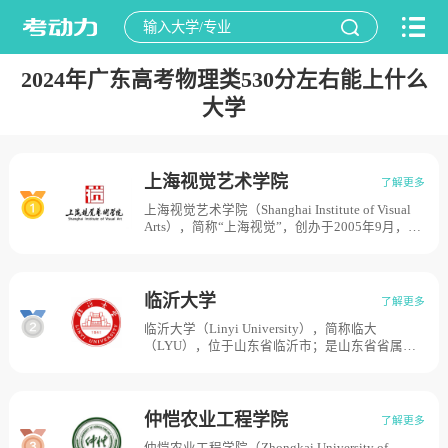
2024年广东高考物理类530分左右能上什么
大学
上海视觉艺术学院
了解更多
上海视觉艺术学院（Shanghai Institute of Visual
Arts），简称“上海视觉”，创办于2005年9月，是
一所以国有投资为主体，同时吸收其他社会力量
和民营资金，混合所有制的新型综合艺术类普通
本科高等学校。据2018年10月学校官网信息显
示，学校占地面积近千亩，校舍总建筑面积逾20
临沂大学
了解更多
万平方米。
临沂大学（Linyi University），简称临大
（LYU），位于山东省临沂市；是山东省省属的
综合性大学，国家发改委“产教融合”项目重点建
设高校，山东省应用型人才培养特色名校工程”重
点建设大学， “卓越教师培养计划”实施高校，
CDIO工程教育联盟成员单位。学校创办于1941
仲恺农业工程学院
了解更多
年，与抗大一分校与中共滨海地委共同创建的滨