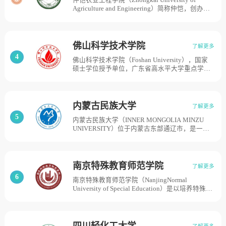
仲恺农业工程学院（Zhongkai University of
海建国学院一脉相承，后多次迁徙合并，历经滨
Agriculture and Engineering）简称仲恺，创办于
海公学、临沂第一师范、临沂教育学院、临沂师
1927年，是一所以伟大的爱国主义者、近代民主
范学院等发展阶段，2010年经教育部批准更名为
革命家廖仲恺先生名字命名，以现代农业科学为
临沂大学，学校占地约6000亩，校舍面积114余
特色，农学、工学为优势，农、工、理、经、
万平方米。
管、文、艺、法八大学科协调发展的广东省省属
佛山科学技术学院
了解更多
高水平应用型大学，学校前身为仲恺农工学校，
4
佛山科学技术学院（Foshan University），国家
是第一次国共合作时期，近代民主革命先驱何香
硕士学位授予单位，广东省高水平大学重点学科
凝先生等提议、国民党中央为纪念廖仲恺先生爱
建设高校，博士学位授予立项建设单位，教育部
护农工的意愿而决定创办的。学校于1927年招
数据中国“百校工程”试点院校，学校起源于1958
生，何香凝先生首任校长15年。1984年，经教育
年创办的佛山师范学院和华南农学院佛山分院，
部、农牧渔业部批准，学校升格为本科院校，定
其后佛山师范学院更名为佛山师范专科学校；
名“仲恺农业技术学院”，国家副主席王震同志题
内蒙古民族大学
了解更多
1986年2月，在佛山师范专科学校基础上创建佛
写校名。2008年3月，经教育部批准，更名“仲恺
5
内蒙古民族大学（INNER MONGOLIA MINZU
山大学；华南农学院佛山分院也先后更名为佛山
农业工程学院”，目前学校总体占地面积1763
UNIVERSITY）位于内蒙古东部通辽市，是一所
兽医专科学校和佛山农牧高等专科学校。1995年
亩。
综合型民族大学，为内蒙古自治区重点建设高
3月，佛山大学和佛山农牧高等专科学校合并组建
校、内蒙古自治区人民政府和国家民族事务委员
佛山科学技术学院，升格为本科。2005年2月，
会共建高校、中西部高校基础能力建设工程（二
佛山职工医学院（创办于1924年）和佛山教育学
期）支持高校，学校始建于1958年，2000年由原
院（创办于1960年）并入佛山科学技术学院，学
南京特殊教育师范学院
了解更多
内蒙古民族师范学院、内蒙古蒙医学院、哲里木
校有仙溪、江湾、河滨三个校区，校园总面积达
6
南京特殊教育师范学院（NanjingNormal
畜牧学院合并组建而成。2006年，学校被确立为
2200余亩。
University of Special Education）是以培养特殊教
自治区重点大学，2009年，国家民委与内蒙古自
育师资为主，兼以残疾人高等教育和残疾人事业
治区签署协议共建学校，学校有霍林河、西拉木
专门人才培养的省属普通本科高校。学校由教育
伦2个校区，占地面积1565亩。
部于1982年创办，联合国儿童基金会予以资助支
持，初名“南京特殊教育师范学校。2002年升格
四川轻化工大学
了解更多