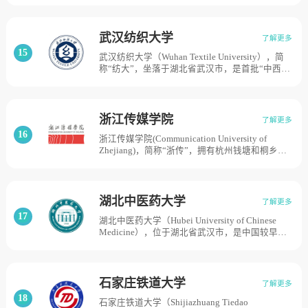
司共同举办的医学类全日制普通本科高校。学校
局共建高校，目前学校总体占地面积1800亩。
创建于2003年，同年12月被教育部确认为独立学
院，2009年2月新乡医学院与上海宇美企业管理
武汉纺织大学
了解更多
有限公司签订合作办学协议，共建新乡医学院三
15
武汉纺织大学（Wuhan Textile University），简
全学院，学校有新乡市区和平原示范区2个校区，
称“纺大”，坐落于湖北省武汉市，是首批“中西部
占地面积1020亩。
高校基础能力建设工程”建设高校、教育部“卓越
工程师教育培养计划”实施高校、湖北省“国内一
流学科”建设高校。武汉纺织大学初建于1958
年，始称武汉纺织工学院，是原中国纺织工业部
浙江传媒学院
了解更多
所属的行业院校；1998年经中国国家教育管理体
16
浙江传媒学院(Communication University of
制调整，划转为湖北省管理；1999年更名为武汉
Zhejiang)，简称“浙传”，拥有杭州钱塘和桐乡乌
科技学院；2002年湖北省对外贸易学校并入；
镇两个校区，是国家广播电视总局和浙江省人民
2010年更名为武汉纺织大学；2011年湖北财经高
政府共建高校，学院的前身是浙江广播电视高等
等专科学校并入武汉纺织大学，目前学校占地面
专科学校，由浙江广播电视学校（创建于1978
积为2000亩。
年）和浙江广播电视高等专科学校（创建于1984
湖北中医药大学
了解更多
年）于2000年合并组建而成。2004年，学院正式
17
湖北中医药大学（Hubei University of Chinese
更名为浙江传媒学院。2010年，浙江省人民政府
Medicine），位于湖北省武汉市，是中国较早开
与国家新闻出版广播电影电视总局签订共建浙江
办中医本科教育和最早开办中医研究生教育的湖
传媒学院协议。2011年10月，经教育部批准获专
北省高等中医药本科院校。学校是教育部本科教
业硕士学位授予权。2021年，成功获批硕士学位
学工作水平合格评估优秀学校，是湖北省人民政
授予单位及3个硕士学位授权点。【浙江传媒大
府、国家中医药管理局共建高校，学校前身是成
学】的更名计划纳入浙江省“十四五”高校设置规
石家庄铁道大学
了解更多
立于1954年的湖北省中医进修学校。2003年，原
划，目前学校占地面积1305亩。
18
石家庄铁道大学（Shijiazhuang Tiedao
湖北中医学院与原湖北药检高等专科学校合并，