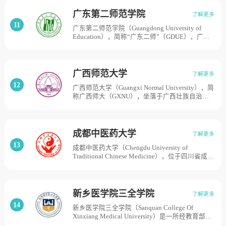
医药院校、山东省应用基础型人才培养特色名
学校（含宁夏教育学院）合并组建新的宁夏大
校、山东省一流学科建设单位、教育部本科教学
学。2002年2月，宁夏大学与宁夏农学院合并成
广东第二师范学院
了解更多
工作水平评估优秀学校。学前身为1955年创建的
立新的宁夏大学，目前学校总体占地面积2938
11
广东第二师范学院（Guangdong University of
山东省中医研究所研究班和1956年创建的山东省
亩。
Education），简称“广东二师”（GDUE），广东
中医进修学校。1958年，经山东省人民委员会批
第二师范学院前身为1955年创办的广东教育行政
准创建山东中医学院。1996年，经国家教育委员
学院，1960年更名为广东教育学院，同年，广东
会批准更名为山东中医药大学，学校拥有三个校
工农师范学院并入；1970年停办，主体下放至肇
区，总占地2000亩。
庆地区新兴县，先后创办了肇庆地区师范学校和
广西师范大学
了解更多
肇庆师范专科学校；1978年复办，1982年被确定
12
广西师范大学（Guangxi Normal University），简
为省属成人师范本科院校，并于同年开始举办成
称广西师大（GXNU），坐落于广西壮族自治区
人师范本科教育，1985年开始举办普通专科教
桂林市，由教育部和广西壮族自治区人民政府共
育，1990至2008年举办普通本科教育；2010年经
建高校，国家5A级旅游景区靖江王城风景区的组
教育部批准，改制为普通本科院校，更名为广东
成部分，及广西历史上最早的文化教育中心，是
第二师范学院。广东省属普通本科院校。截至
一所学科协调发展的综合性大学，学校溯源至
2021年3月，学校有海珠、花都两个校区，总占
成都中医药大学
了解更多
1928年创办的省立广西大学和1932年创办的广西
地面积535亩，占地面积50万平方米。
13
成都中医药大学（Chengdu University of
省立师范专科学校，1936年省立师专并入，1939
Traditional Chinese Medicine），位于四川省成都
年更名为国立广西大学，1941年重建桂林师范学
市，是国家“双一流”建设高校，建校于1956年，
院，1943年升为国立桂林师范学院。1950年再次
是新中国最早建立的四所中医药高等院校之一。
并入广西大学。1953年原广西大学停办，以其文
原名成都中医学院，1995年更名为成都中医药大
教学院、理学院的部分教师及师范专修科全体学
学。历经65年的建设发展，已成为一所以中医药
生为基础组建广西师范学院。1983年更名为广西
新乡医学院三全学院
了解更多
学科为主体、医药健康相关学科专业相互支撑、
师范大学。目前学校总体占地面积4100亩。
14
新乡医学院三全学院（Sanquan College Of
协调发展的特色鲜明的高水平中医药大学，首批
Xinxiang Medical University）是一所经教育部批
临床医学博士、硕士专业学位试点单位，2020年
准设立由新乡医学院和上海宇美企业管理有限公
成为四川省人民政府、教育部、国家中医药管理