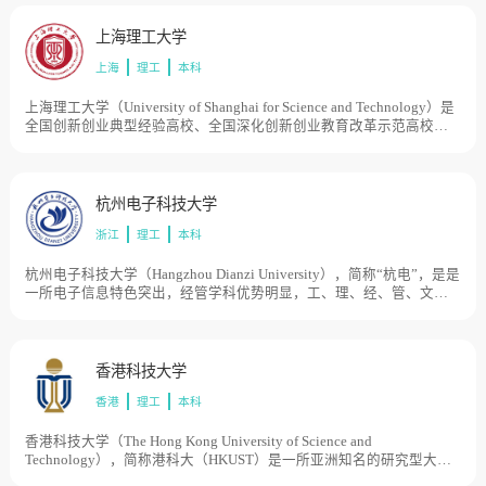
学等发展阶段。1994年、1999年和2001，浙江省经济管理干部学院、
杭州船舶工业学校和浙江建材工业学校陆续并入浙江工业大学。2009
上海理工大学
年6月，浙江省人民政府和教育部签订共建协议，学校进入省部共建高
上海
理工
本科
校行列。2013年5月，学校成为国家“2011计划”首批认定的14家协同创
新中心牵头高校之一。目前学校总体占地面积3550亩。
上海理工大学（University of Shanghai for Science and Technology）是
全国创新创业典型经验高校、全国深化创新创业教育改革示范高校，
学校源于1906年创办的沪江大学和1907年创办的德文医工学堂。20世
纪50年代初，原沪江大学和原国立上海高级机械职业学校分别改建为
上海机械学院（1994年更名为华东工业大学）和上海机械高等专科学
校，1996年两校合并组建上海理工大学。1998年学校由原国家机械工
杭州电子科技大学
业部转入上海市管理。目前学校总体占地面积1000亩。
浙江
理工
本科
杭州电子科技大学（Hangzhou Dianzi University），简称“杭电”，是是
一所电子信息特色突出，经管学科优势明显，工、理、经、管、文、
法、艺等多学科相互渗透的教学研究型大学，学校始创于1956年，初
名杭州航空工业财经学校，而后历经杭州航空工业学校、浙江电机专
科学校、浙江机械工业学校、杭州无线电工业管理学校、杭州无线电
工业学校等时期，1980年经国务院批准改建为杭州电子工业学院，先
香港科技大学
后隶属于机械工业部、电子工业部和信息产业部等中央部委，2003年
香港
理工
本科
原杭州出版学校整体并入，2004年更名为杭州电子科技大学。目前学
校总体占地面积2500亩。
香港科技大学（The Hong Kong University of Science and
Technology），简称港科大（HKUST）是一所亚洲知名的研究型大
学，香港科技大学是香港政府为配合1980年代经济结构转型需要而创