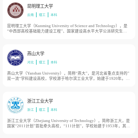
昆明理工大学
云南
理工
本科
昆明理工大学（Kunming University of Science and Technology），是
“中西部高校基础能力建设工程”、国家建设高水平大学公派研究生项
目，学校由原昆明理工大学与原云南工业大学于合并组建。原昆明理
工大学创建于1954年，时名昆明工学院，1995年更名为昆明理工大
学。原云南工业大学创建于1974年，时名云南工学院，1994年更名为
云南工业大学，历史起点可追溯到清宣统二年（1910年）。1999年，
燕山大学
两校合并组建成新昆明理工大学。2004年，云南省分析测试中心并
河北
理工
本科
入。目前学校总体占地面积3915亩。
燕山大学（Yanshan University），简称“燕大”，是河北省重点支持的”
双一流“学科建设高校，学校源于哈尔滨工业大学，始建于1920年。
1958年哈尔滨工业大学重型机械系及相关专业成建制迁至工业重镇齐
齐哈尔市富拉尔基区，组建了哈尔滨工业大学重型机械学院。1960年
独立办学，定名为东北重型机械学院，成为原机械工业部直属高校。
1978年确定为全国重点高等院校。1985年至1997年学校整体南迁秦皇
浙江工业大学
岛市。1997年经原国家教委批准，更名燕山大学。1998年，由原机械
浙江
理工
本科
工业部划转到河北省，实行中央与地方共建，以河北省管理为主。
2000年，河北轻工业管理学校并入燕山大学。目前学校总体占地面积
4000亩。
浙江工业大学（Zhejiang University of Technology），简称浙工大，是
国家“2011计划”首批牵头高校，“111计划”，学校始建于1953年，其前
身可以追溯到1910年创立的浙江中等工业学堂，先后经历了杭州化工
学校、浙江化工专科学校、浙江化工学院、浙江工学院和浙江工业大