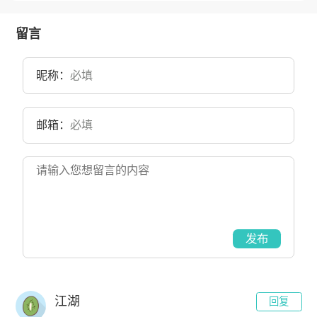
办的香港第三所大学。1986年9月，香港科技大学筹备委员会成立。
1991年10月，香港科技大学举行开幕典礼。2007年1月，香港科技大
学霍英东研究院成立。2019年9月，香港科技大学（广州）获批筹建。
留言
目前学校总体占地面积900亩。
昵称：
邮箱：
发布
江湖
回复