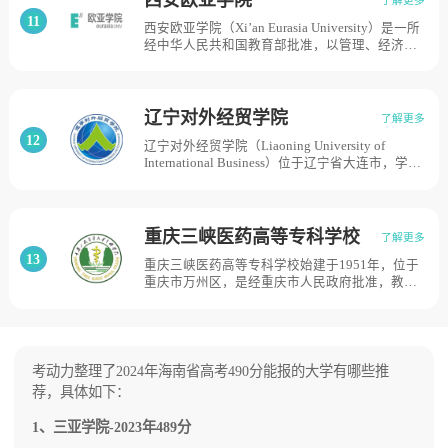
1998年更名为江西省中医药学校；2004年5月经
11
西安欧亚学院（Xi’an Eurasia University）是一所
教育部批准升格为江西中医药高等专科学校，学
经中华人民共和国教育部批准，以管理、经济为
校目前设有赣东大道校区和文昌大道校区2个校
主，艺术、文学、教育、工学等协调发展的国际
区，占地面积1000余亩。
化应用型普通本科高校，学校创建于1995年，历
经西安涉外人才培训学校、陕西涉外人才培训学
院、西安欧亚培训学院等发展阶段；2000年更名
辽宁对外经贸学院
了解更多
为西安欧亚学院，经教育部批准实施专科层次高
12
辽宁对外经贸学院（Liaoning University of
等职业教育；2005年升格为普通本科高校；2009
International Business）位于辽宁省大连市，学校
年获得学士学位授予权，目前学校总体占地面积
始建于1997年4月；1998年2月辽宁省人民政府批
1010亩。
准建立辽宁省对外贸易学校民办分校；1999年7
月教育部批准建立民办万成经贸职业学院；2001
年2月更名为辽宁对外经贸职业学院；2005年3月
重庆三峡医药高等专科学校
了解更多
升格为辽宁对外经贸学院。2007年6月获得学士
13
重庆三峡医药高等专科学校始建于1951年，位于
学位授予权，是2005年经国家教育部批准设立的
重庆市万州区，是经重庆市人民政府批准，教育
本科层次全日制民办普通高等学校。根据2016年
部备案的一所医药类高等专科学校。2006年由原
6月学校官网显示，该校校园占地面积65.3万平方
万州卫生学校、原万县中医药学校合并升格组
米，建筑面积30.2万平方米。
建。学校是卓越医生教育培养计划单位，是教育
部、卫生部确定的“全国护理领域技能型紧缺人才
培训基地”，目前学校总体占地面积2071亩。
考动力整理了2024年海南省高考490分能报的大学有哪些推
荐，具体如下：
1、三亚学院-2023年489分