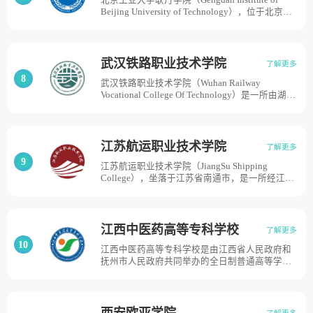
院，同时撤销哈尔滨师范大学恒星学院的建制。
Beijing University of Technology），位于北京市
根据2021年5月学校官网信息显示，学校占地面
顺义区，创办于2005 年，是经国家教育部批准由
积53.48万平方米，校舍建筑面积23.31万平方米.
北京工业大学举办成立的一所全日制普通本科民
办独立学院。截止2020年7月，学校占地面积
32.73万平方米，其中绿地面积22.33万平方米。
武汉铁路职业技术学院
了解更多
8
武汉铁路职业技术学院（Wuhan Railway
Vocational College Of Technology）是一所由湖北
省政府主办的具有铁路特色的公立全日制普通高
等职业院校，是国家示范性高等职业院校。学院
始建于1956年，中华人民共和国铁道部在武汉建
立铁道部武汉铁路运输学校，1960年6月升格为
江苏航运职业技术学院
了解更多
武汉铁道学院；2001年4月经湖北省人民政府批
9
江苏航运职业技术学院（JiangSu Shipping
准组建武汉铁路职业技术学院。2004年由铁道部
College），坐落于江苏省南通市，是一所经江苏
移交湖北省人民政府主办，学校占地面积700余
省人民政府批准设置的全日制普通高等学校，由
亩。
江苏省交通运输厅与南通市政府共建，是中国特
色高水平高职学校和专业建设计划单位、国家优
质高职院校、首批国家示范（骨干）高职院校、
江西中医药高等专科学校
了解更多
全国交通职业教育示范院校、首批江苏省示范性
10
江西中医药高等专科学校是由江西省人民政府和
高职院校、首批江苏省高水平高职院校建设单
抚州市人民政府共同举办的全日制普通高等学
位。学校前身是1960年创办的江苏省南通河运学
校，为国家中医执业医师考试基地、国家中医流
校，1989年更名为江苏省南通航运学校，2000年
派（旴江医学）建设基地、江西省中医药文化传
升格为南通航运职业技术学院，2020年更名为江
播地基地。学校前身为1958年成立的江西省抚州
苏航运职业技术学院，学校占地面积近1000亩。
卫生学校。1986年改办为江西抚州中医学校；
西安欧亚学院
了解更多