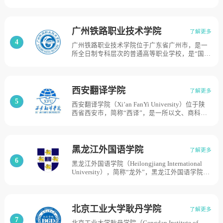
于北京市通州区（行政副中心），是2004年经中
嘉善两个校区，总占地面积808亩，校舍总建筑
华人民共和国教育部批准设立的民办独立学院 ，
面积36.58万平方米。
由北京工商大学与北方投资集团共同合作创办，
属于本科层次学历教育的全日制普通高等学校，
广州铁路职业技术学院
了解更多
截止2020年7月，学院两校区占地面积540余亩。
4
广州铁路职业技术学院位于广东省广州市，是一
所全日制专科层次的普通高等职业学校，是“国家
示范性高等职业院校建设计划”骨干高职立项建设
院校、国家现代学徒制试点单位、国家优质专科
高等职业院校、中国特色高水平高职学校和专业
建设计划建设单位、广东省示范性高等职业院
西安翻译学院
了解更多
校。学校前身为成立于1975年的原铁道部部委属
5
西安翻译学院（Xi’an FanYi University）位于陕
院校广州铁路机械学校，2000年6月由广州铁路
西省西安市，简称“西译”，是一所以文、商科为
机械学校、广州铁路运输职工大学与广州铁路成
主，以外语为特色，多学科协调发展、具有重要
人中等专业学校合并组建广州铁路职业技术学院
影响和鲜明特色的高水平民办大学。学校前身是
学校，学校有广州科教城、石门、执信南等多个
创建于1987年的西安翻译培训学院。2000年经陕
校区。占地315亩。
西省人民政府批准成立西安翻译职业学院。2005
黑龙江外国语学院
了解更多
年经教育部批准升格为本科高校，更名为西安翻
6
黑龙江外国语学院（Heilongjiang International
译学院。2009年获得学士学位授予权。2014年成
University），简称“龙外”，黑龙江外国语学院始
为陕西省首批应用型转型试点院校。2016年获批
创于1993年，原名哈尔滨恒星外国语学院。2003
陕西省“管办评”试点院校。2018年成为陕西省一
年3月，经黑龙江省人民政府批准成立，学院与哈
流民办高校建设单位，目前学校总体占地面积
尔滨师范大学合作办学设立哈尔滨师范大学恒星
2175亩。
学院。2011年4月，经国家教育部批准，同意哈
北京工业大学耿丹学院
了解更多
尔滨师范大学恒星学院转设为黑龙江外国语学
7
北京工业大学耿丹学院（Gengdan Institute of