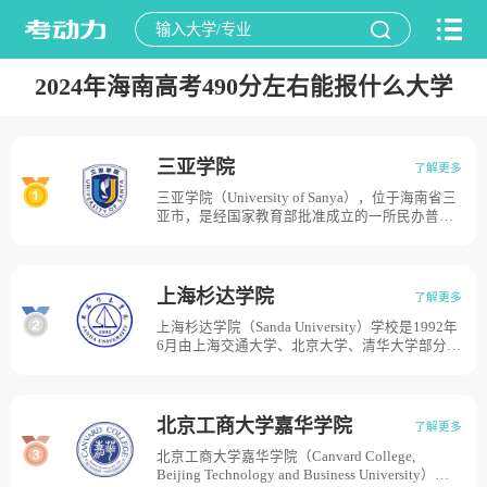
2024年海南高考490分左右能报什么大学
三亚学院
了解更多
三亚学院（University of Sanya），位于海南省三
亚市，是经国家教育部批准成立的一所民办普通
本科院校。2005年4月，海南大学三亚学院正式
成立，2012年3月，经教育部同意，海南大学三
亚学院转设并更名为三亚学院，学校占地面积
3000亩。
上海杉达学院
了解更多
上海杉达学院（Sanda University）学校是1992年
6月由上海交通大学、北京大学、清华大学部分教
授发起创办的全日制民办大学。1992年8月，经
上海市高等教育局批准筹办，校名为杉达大学。
1994年2月，经国家教育委员会批准正式建校。
2002年3月，经教育部批准设置为全日制普通本
北京工商大学嘉华学院
了解更多
科院校，校名为上海杉达学院。是经中华人民共
北京工商大学嘉华学院（Canvard College,
和国教育部批准成立的民办全日制普通高等学
Beijing Technology and Business University）位
校，截至2020年12月，学校建有上海浦东、浙江