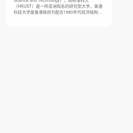
Science and Technology），简称港科大
更名为杭州电子科技大学。目前学校总体占地面
（HKUST）是一所亚洲知名的研究型大学，香港
积2500亩。
科技大学是香港政府为配合1980年代经济结构转
型需要而创办的香港第三所大学。1986年9月，
香港科技大学筹备委员会成立。1991年10月，香
港科技大学举行开幕典礼。2007年1月，香港科
技大学霍英东研究院成立。2019年9月，香港科
技大学（广州）获批筹建。目前学校总体占地面
积900亩。