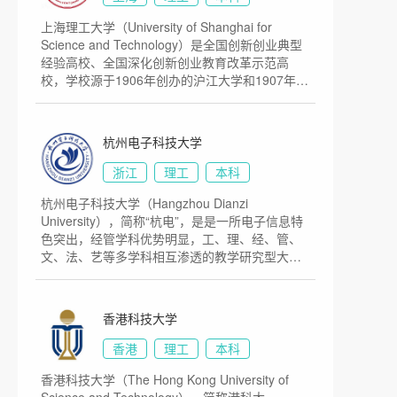
月，浙江省人民政府和教育部签订共建协议，学
上海理工大学（University of Shanghai for
校进入省部共建高校行列。2013年5月，学校成
Science and Technology）是全国创新创业典型
为国家“2011计划”首批认定的14家协同创新中心
经验高校、全国深化创新创业教育改革示范高
牵头高校之一。目前学校总体占地面积3550亩。
校，学校源于1906年创办的沪江大学和1907年创
办的德文医工学堂。20世纪50年代初，原沪江大
学和原国立上海高级机械职业学校分别改建为上
海机械学院（1994年更名为华东工业大学）和上
杭州电子科技大学
海机械高等专科学校，1996年两校合并组建上海
理工大学。1998年学校由原国家机械工业部转入
浙江
理工
本科
上海市管理。目前学校总体占地面积1000亩。
杭州电子科技大学（Hangzhou Dianzi
University），简称“杭电”，是是一所电子信息特
色突出，经管学科优势明显，工、理、经、管、
文、法、艺等多学科相互渗透的教学研究型大
学，学校始创于1956年，初名杭州航空工业财经
学校，而后历经杭州航空工业学校、浙江电机专
科学校、浙江机械工业学校、杭州无线电工业管
香港科技大学
理学校、杭州无线电工业学校等时期，1980年经
国务院批准改建为杭州电子工业学院，先后隶属
香港
理工
本科
于机械工业部、电子工业部和信息产业部等中央
香港科技大学（The Hong Kong University of
部委，2003年原杭州出版学校整体并入，2004年