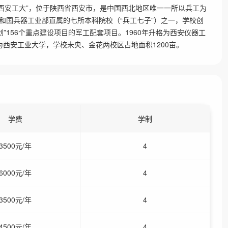
sity），简称“西安工大”，位于陕西省西安市，是中国西北地区唯一一所以兵工为
和国兵器工业部直属的七所本科院校（“兵工七子”）之一，学校创
划”156个重点建设项目的军工配套项目。1960年升格为西安仪器工
名为西安工业大学，学校未央、金花两校区占地面积1200亩。
学费
学制
3500元/年
4
6000元/年
4
3500元/年
4
4500元/年
4