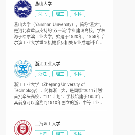
大学创建于1974年，时名云南工学院，1994年更
燕山大学
名为云南工业大学，历史起点可追溯到清宣统二
年（1910年）。1999年，两校合并组建成新昆明
河北
理工
本科
理工大学。2004年，云南省分析测试中心并入。
燕山大学（Yanshan University），简称“燕大”，
目前学校总体占地面积3915亩。
是河北省重点支持的”双一流“学科建设高校，学校
源于哈尔滨工业大学，始建于1920年。1958年哈
尔滨工业大学重型机械系及相关专业成建制迁至
工业重镇齐齐哈尔市富拉尔基区，组建了哈尔滨
工业大学重型机械学院。1960年独立办学，定名
为东北重型机械学院，成为原机械工业部直属高
浙江工业大学
校。1978年确定为全国重点高等院校。1985年至
1997年学校整体南迁秦皇岛市。1997年经原国家
浙江
理工
本科
教委批准，更名燕山大学。1998年，由原机械工
浙江工业大学（Zhejiang University of
业部划转到河北省，实行中央与地方共建，以河
Technology），简称浙工大，是国家“2011计划”
北省管理为主。2000年，河北轻工业管理学校并
首批牵头高校，“111计划”，学校始建于1953年，
入燕山大学。目前学校总体占地面积4000亩。
其前身可以追溯到1910年创立的浙江中等工业学
堂，先后经历了杭州化工学校、浙江化工专科学
校、浙江化工学院、浙江工学院和浙江工业大学
等发展阶段。1994年、1999年和2001，浙江省
上海理工大学
经济管理干部学院、杭州船舶工业学校和浙江建
材工业学校陆续并入浙江工业大学。2009年6
上海
理工
本科