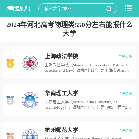
2024年河北高考物理类550分左右能报什么
大学
上海政法学院
了解更多
上海政法学院（Shanghai University of Political
Science and Law）简称“上政”，是上海市属公办
全日制普通本科院校，入选中国政府奖学金来华
留学生接收院校、“‘丝绸之路”政府奖学金留学生
培养院校、最高人民法院“一带一路”司法研究基
地、中国-上海合作组织国际司法交流合作培训基
华南理工大学
了解更多
地、最高人民检察院上海合作组织检察官培训基
华南理工大学（South China University of
地、司法部中国-上海合作组织法律服务委员会合
Technology），简称“华工”，）是“985工程”“211
作交流基地，上海政法学院的前身是创建于1984
工程”“双一流”大学，华南理工大学原名华南工学
年的上海市政法管理干部学院，以及其后的上海
院，最早可溯源至1918年成立的广东省立第一甲
法律专科学校；1992年经国家教育部批准更名为
种工业学校，正式组建于1952年全国高等学校院
上海法律高等专科学校；1993年4月，经上海市
系调整，是以中山大学工学院、华南联合大学理
人民政府批准，上海法律高等专科学校与上海大
杭州师范大学
了解更多
工学院、岭南大学理工学院工科系及专业、广东
学文学院法律系合并，成立上海大学法学院，开