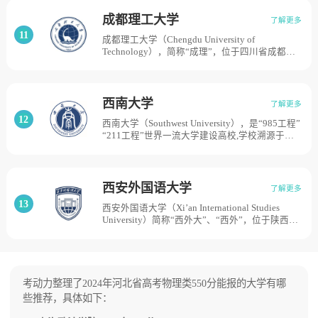
省属综合性普通本科高等学校，为博士学位授予
1400亩。
单位。广东医科大学的前身是创建于1958年的中
成都理工大学
了解更多
山医学院湛江分院；1964年，湛江分院升格为五
11
成都理工大学（Chengdu University of
年制医学本科院校并更名为湛江医学院；1992年
Technology），简称“成理”，位于四川省成都
湛江医学院易名为广东医学院；2016年3月，国
市，由教育部、自然资源部、四川省和成都市共
家教育部正式批准同意广东医学院更名为广东医
建，是国家首批“双一流”世界一流学科建设高
科大学，学校校园总面积近2300亩，由湛江校区
校，学校于1956年经国务院批准建立，以重庆大
和东莞校区两部分组成。
学地质系、南京大学和西北大学地质系工科部分
西南大学
了解更多
为基础，同时抽调北京地质学院（现中国地质大
12
西南大学（Southwest University），是“985工程”
学）、东北地质学院（现吉林大学）、交通大学
“211工程”世界一流大学建设高校,学校溯源于
部分干部教师组建，原名成都地质学院。学校组
1906年建立的川东师范学堂，1936年更名为四川
建后，原北京地质学院石油系、二系部分、三系
省立教育学院。1950年四川省立教育学院与国立
迁入。1960年开始招收研究生。1993年更名为成
女子师范学院合并建立西南师范学院，农艺、园
都理工学院，同年获批确定为部属重点高校。
艺和农产制造等系与1946年创办的私立相辉学院
2001年经教育部批准组建成都理工大学。学校先
西安外国语大学
了解更多
等合并建立西南农学院。1985年两校分别更名为
后由地质矿产部、国土资源部直属，2000年转为
13
西安外国语大学（Xi’an International Studies
西南师范大学、西南农业大学。2000年重庆市轻
中央与地方共建、以四川省人民政府管理为主。
University）简称“西外大”、“西外”，位于陕西省
工业职业大学并入西南师范大学；2001年西南农
2010年国土资源部与四川省重新签署共建成都理
会西安，是新中国最早建立的四所外语院校之
业大学、四川畜牧兽医学院、中国农业科学院柑
工大学协议。2019年教育部与四川省签署共建协
一，西北地区唯一一所主要外语语种齐全的高等
桔研究所合并组建为新的西南农业大学。2005年
议。目前学校总体占地面积2887亩。
学府，陕西省省属高水平大学,西安外国语大学始
西南师范大学、西南农业大学合并组建为西南大
建于1952年，其前身是西北大学俄语系、兰州大
学，目前学校占地面积为8000亩。
学俄语系、中共西北局党校俄文班于1951年合并
考动力整理了2024年河北省高考物理类550分能报的大学有哪
组建的西北俄文专科学校；1952年，中共西北局
些推荐，具体如下：
党校俄文班并入西北俄文专科学校，学校开始招
生；1958年更名为西安外国语学院；1986年被批