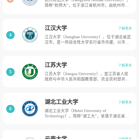
杭州师范大学（Hangzhou Normal University），
工业专科学校为基础，调入湖南大学、武昌中华
始本科层次的人才培养；1998年，开始研究生层
简称“杭师大”，位于浙江省杭州市，由杭州市人
大学、武汉交通学院、南昌大学、广西大学等五
次的人才培养；2004年9月，经上海市人民政府
民政府举办，浙江省重点建设、杭州市重点支持
所院校部分工科系及专业组建而成，为新中国四
批准，上海政法学院成为独立设置的上海市属普
高校，杭州师范大学前身可追溯至1908年创建的
大工学院之一；1960年成为全国重点大学；1988
通高等院校，学校占地面积1000亩。
浙江官立两级师范学堂。在发展历史中，学校先
年更名为华南理工大学。目前学校总体占地面积
后更名为浙江省立两级师范学校、浙江省立第一
5865亩。
江汉大学
了解更多
师范学校、浙江省立杭州师范学校、浙江省杭州
4
江汉大学（Jianghan University），位于湖北省武
师范学校。1978年12月，经国务院教育行政部门
汉市，是一所综合性大学实行省市共建、以市为
批准，在杭州师范学校基础上组建杭州师范学
主的办学体制，入选湖北省“双一流”建设“国内一
院。1999-2001年，原杭州教育学院、杭州师范
流学科建设高校”，学校前身是创办于1981年的
学校、杭州工艺美术学校、杭州市法律学校、杭
原江汉大学和华中理工大学汉口分校、创办于
州医学高等专科学校等相继并入；2007年3月，
1952年的原武汉教育学院、创办于1958年的原武
经国务院教育行政部门批准，学校更名为杭州师
江苏大学
了解更多
汉职工医学院。2001年10月，经教育部批准在四
范大学。目前学校总体占地面积2984亩。
5
江苏大学（Jiangsu University），是江苏省人民
校合并基础上组建新的江汉大学。2009年3月，
政府与中华人民共和国教育部、农业农村部共建
经湖北省人民政府批准，湖北省化学研究院整体
的综合性研究型全国重点大学 ，入选教育部首批
并入。 2021年9月，科技部批复依托江汉大学建
“卓越工程师教育培养计划”高校、国家“特色重点
设，省部共建精细爆破国家重点实验室，学校总
学科项目”建设高校，学校办学历史可追溯到
占地面积约1960亩，校舍建筑面积近80万平方
1902年刘坤一、张之洞等创办的三江师范学堂，
米；教学、科研仪器设备资产总值5.832亿元。
湖北工业大学
了解更多
南京大学、南京工学院等校续其弦歌，1960年由
6
湖北工业大学（Hubei University of
南京工学院（现东南大学）分设独立为镇江农业
Technology），简称“湖工大”，坐落于湖北省武
机械学院，1978年被国务院确定为全国88所重点
汉市，是一所以工学为特色，覆盖工、文、理、
大学之一，1981年成为全国首批博士、硕士学位
艺、经、管、法和教育等八大学科门类的多科性
授予单位，1982年及1994年先后更名为江苏工学
大学，是湖北省重点建设高校、“湖北省2011计
院和江苏理工大学，2001年8月与镇江医学院、
划”牵头高校、湖北省国内一流学科建设高校，学
镇江师范专科学校合并组建江苏大学，作为国内
云南大学
了解更多