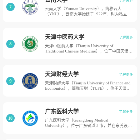
校创建于1952年，1984年由原湖北轻工业学院和
最早设立农机专业、最早系统开展农机教育的高
7
云南大学（Yunnan University），简称云大
原湖北农业机械专科学校合并组建成湖北工学
校，培养了全国第一批农机本科、硕士和第一位
（YNU），云南大学始建于1922年，时为私立东
院，1986年取得硕士学位授予权，具有保研资
农机博士。目前学校总体占地面积3000亩。
陆大学，1934年更名为省立云南大学，1938年改
格，2004年更名为湖北工业大学，2017年获批博
为国立云南大学，是中国西部边疆最早建立的综
士学位授予单位。截至2020年10月，学校总占地
合性大学之一。1946年，《不列颠百科全书》将
面积1500余亩，校舍建筑面积100余万平方米。
云南大学列为中国15所在世界最具影响的大学之
天津中医药大学
了解更多
一。1958年，云南大学由中央高教部划归云南省
8
天津中医药大学（Tianjin University of
管理。1978年，云南大学被国务院确定为全国88
Traditional Chinese Medicine），位于中国天津
所重点大学之一。1996年首批列入国家“211工
市，简称“天中”，是国家“世界一流学科建设高
程”重点建设大学。1999年，云南政法高等专科
校”，教育部、国家中医药管理局、天津市三方共
学校并入云南大学。2017年成为中国首批42所
建高校；是教育部高等学校中医学、医学人文素
“世界一流大学”建设高校之一。目前学校总体占
质教指委主任委员单位，世界中医药学会联合会
地面积4364亩。
天津财经大学
了解更多
教育指导委员会主任委员单位，世界一流中医药
9
天津财经大学（Tianjin University of Finance and
大学建设联盟成员单位；是教育部教育援外基
Economics），简称天财（TUFE），位于天津
地、中国-东盟教育培训中心、国家中医药管理局
市，是天津市属重点大学和中国北方培养高级经
“中医药国际合作基地”和“首批中医药国际合作专
济管理人才的重要基地，是一所以经济学和管理
项建设单位”，天津中医药大学始建于1958年，
学为主干，兼有法学、文学、理学、工学、教育
原名天津中医学院。2005年更名为天津中医药大
学、艺术学等学科门类交叉渗透、协调发展的多
学，目前学校总体占地面积2600亩。
广东医科大学
了解更多
科性大学。学校始建于1958年，是以南开大学经
10
广东医科大学（Guangdong Medical
济类专业为基础组建的，原名为河北财经学院，
University），位于广东省湛江市，并在东莞设立
1969年10月1日划归天津市领导，更名为天津财
校区，是一所以医学为主要办学特色的涵盖医、
经学院。2004年5月17日，经国家教育部批准，
理、管理、法、工、文、经济学等7个学科门类的
更名为天津财经大学，目前学校总体占地面积