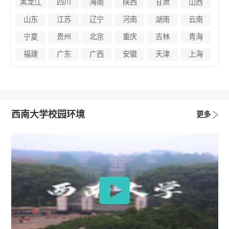
黑龙江
四川
海南
陕西
甘肃
山西
山东
江苏
辽宁
河南
湖南
云南
宁夏
贵州
北京
重庆
吉林
青海
福建
广东
广西
安徽
天津
上海
西南大学校园环境
更多