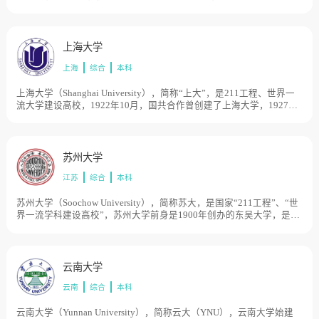
创办的焦作路矿学堂；1938年与东北大学工学院、北平大学工学院、
北洋大学工学院在陕西城固合组为国立西北工学院；1946年，焦作工
学院在河南洛阳复校；1950年3月，华北煤矿专科学校并入，并以焦作
工学院为基础成立了中国矿业学院；1952年，北洋大学、唐山交大、
上海大学
清华大学的采矿系调整到学校；1953年，学校迁至北京，改称北京矿
上海
综合
本科
业学院；“文革”期间，学校更名为四川矿业学院；1978年，学校在江
苏徐州重建，恢复中国矿业学院校名；1988年，学校更名为中国矿业
大学；2000年，学校整体划转教育部直属管理；2004年正式拥有研究
上海大学（Shanghai University），简称“上大”，是211工程、世界一
生院。目前学校总体占地面积4413亩。
流大学建设高校，1922年10月，国共合作曾创建了上海大学，1927年
被国民党当局强行关闭。1983年，上海市人民政府在复旦大学分校、
上海外国语学院分院、华东师范大学仪表电子分校、上海科学技术大
学分校、上海机械学院轻工分院、上海市美术学校的基础上成立上海
大学。1994年5月，新的上海大学由上海工业大学（成立于1960年）、
苏州大学
上海科学技术大学（成立于1958年）、原上海大学（成立于1983年）
江苏
综合
本科
和上海科技高等专科学校（成立于1959年）合并组建而成。目前学校
总体占地面积3000亩。
苏州大学（Soochow University），简称苏大，是国家“211工程”、“世
界一流学科建设高校”，苏州大学前身是1900年创办的东吴大学，是中
国最早以现代大学学科体系举办的大学，在中国最先开展法学（英美
法）专业教育、最早开展研究生教育并授予硕士学位，也是中国第一
家创办学报的大学。1952年院系调整，东吴大学的文理学院、苏南文
化教育学院、江南大学的数理系合并组建苏南师范学院，同年更名为
云南大学
江苏师范学院。1982年，学校更复名苏州大学。其后，苏州蚕桑专科
云南
综合
本科
学校（1995年）、苏州丝绸工学院（1997年）和苏州医学院（2000
年）等相继并入苏州大学。目前学校总体占地面积4568亩。
云南大学（Yunnan University），简称云大（YNU），云南大学始建