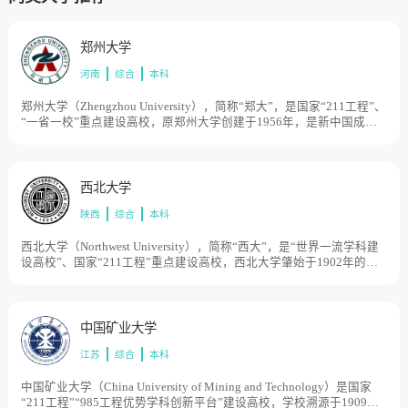
郑州大学
河南
综合
本科
郑州大学（Zhengzhou University），简称“郑大”，是国家“211工程”、
“一省一校”重点建设高校，原郑州大学创建于1956年，是新中国成立
后国家创办的第一所综合性大学，原郑州师范学院于1961年并入，黄
河大学于1991年并入；郑州大学医科教育源于1928年的国立第五中山
大学，1952年河南医学院独立建院，1984年更名河南医科大学；郑州
工业大学成立于1963年，原化工部直属重点院校。2000年7月，原郑州
西北大学
大学、郑州工业大学、河南医科大学合并组建为新郑州大学。目前学
陕西
综合
本科
校总体占地面积5700亩。
西北大学（Northwest University），简称“西大”，是“世界一流学科建
设高校”、国家“211工程”重点建设高校，西北大学肇始于1902年的陕
西大学堂和京师大学堂速成科仕学馆，由清朝光绪帝御笔朱批设立。
1912年始称西北大学。1923年改为国立西北大学。1937年西迁来陕的
国立北平大学、北平师范大学、北洋工学院和国立北平研究院等组成
国立西安临时大学，1938年改为国立西北联合大学，1939年复称国立
中国矿业大学
西北大学。新中国成立后为教育部直属综合性大学。1950年复名西北
江苏
综合
本科
大学。1958年改隶陕西省主管。1978年被确定为全国重点大学。目前
学校总体占地面积2360亩。
中国矿业大学（China University of Mining and Technology）是国家
“211工程”“985工程优势学科创新平台”建设高校，学校溯源于1909年