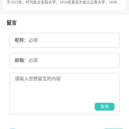
于1922年，时为私立东陆大学，1934年更名为省立云南大学，1938年
改为国立云南大学，是中国西部边疆最早建立的综合性大学之一。
1946年，《不列颠百科全书》将云南大学列为中国15所在世界最具影
响的大学之一。1958年，云南大学由中央高教部划归云南省管理。
1978年，云南大学被国务院确定为全国88所重点大学之一。1996年首
留言
批列入国家“211工程”重点建设大学。1999年，云南政法高等专科学校
并入云南大学。2017年成为中国首批42所“世界一流大学”建设高校之
一。目前学校总体占地面积4364亩。
昵称：
邮箱：
发布