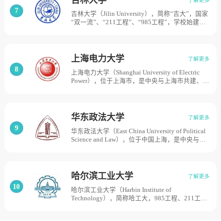
任院长。1978年被批准为全国重点大学。1993年
学校总体占地面积2300亩。
7
吉林大学（Jilin University），简称“吉大”，国家
11月，更名为中央民族大学。1999年，学校成为
“双一流”、“211工程”、“985工程”，学校始建于
国家“211工程”重点建设大学，2004年成为国家
1946年，1952年经院系调整成为建国后中国共产
“985工程”重点建设大学。目前学校总体占地面积
党亲手创建的第一所综合性大学，1960年被列为
570亩。
全国重点大学。2000年，原吉林大学、吉林工业
大学、白求恩医科大学、长春科技大学、长春邮
上海电力大学
了解更多
电学院合并组建新吉林大学。2004年，原中国人
8
上海电力大学（Shanghai University of Electric
民解放军军需大学转隶并入。占地面积9165亩。
Power），位于上海市，是中央与上海市共建、以
上海市管理为主的全日制普通高等院校，是教育
部首批“卓越工程师教育培养计划”试点院校，学
校创建于1951年，长期隶属于国家电力部门管
理；1985年更名为上海电力学院，开始本科层次
华东政法大学
了解更多
办学；2000年划归上海市管理。 学校历经了上海
9
华东政法大学（East China University of Political
电业学校、上海动力学校、上海电力学校、上海
Science and Law），位于中国上海，是中央与地
电力高等专科学校、上海电力学院的发展演变；
方共建高等学校，是上海市高水平地方高校，入
2006年正式开始硕士层次办学，2018年成为博士
选国家建设高水平大学公派研究生项目、国家“特
学位授予单位。2018年11月30日，上海电力学院
色重点学科项目”，学校原名华东政法学院，
正式更名为上海电力大学，学校有杨浦、浦东两
1952年6月由圣约翰大学、复旦大学、南京大
个校区，占地面积近1200亩。
哈尔滨工业大学
了解更多
学、东吴大学、厦门大学、沪江大学、安徽大
10
哈尔滨工业大学（Harbin Institute of
学、上海学院、震旦大学等9所院校的法律系、政
Technology），简称哈工大，985工程、211工
治系和社会系在圣约翰大学旧址合并成立。1958
程、世界一流大学建设高校A类。学校始建于
年，学校并入上海社会科学院；1963年再次筹
1920年，1951年被确定为全国学习国外高等教育
建，次年招生；1966年停止招生，1972年被撤