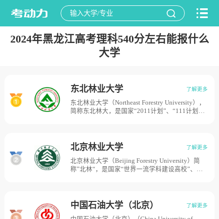
2024年黑龙江高考理科540分左右能报什么
大学
东北林业大学
了解更多
东北林业大学（Northeast Forestry University），
简称东北林大，是国家“2011计划”、“111计划”
国家教育体制改革试点学校，东北林业大学创建
于1952年7月，原名东北林学院，是在浙江大学
农学院森林系和东北农学院森林系基础上建立
的，由原国家林业部直属管理。1985年8月，更
北京林业大学
了解更多
名为东北林业大学。2000年3月，由国家林业局
北京林业大学（Beijing Forestry University）简
划归教育部直属管理。目前学校总体占地面积
称”北林“，是国家“世界一流学科建设高校”、
2040亩。
“211工程”建设高校，北京林业大学办学可追溯至
1902年京师大学堂的农业科林学目。1952年北京
农业大学森林系与河北农学院森林系合并，成立
北京林学院。1956年北京农业大学造园系和清华
中国石油大学（北京）
了解更多
大学建筑系部分并入学校。1960年被列为全国重