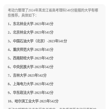
办学模式的两所样板大学之一，1954年进入国家
销；1979年3月，经国务院批准，第二次复校。
首批重点建设的6所高校行列。1996年进入国家”
2000年，学校由司法部划归上海市管理。2007年
211工程“首批重点建设高校。1999年被确定为国
3月，经教育部批准，学校更名为华东政法大学。
考动力整理了2024年黑龙江省高考理科540分能报的大学有哪
家首批”985工程“重点建设的9所大学之一。2000
目前学校总体占地面积1125亩。
些推荐，具体如下：
年与哈尔滨建筑大学合并组建新的哈尔滨工业大
学。2017年入选“双一流”建设A类高校名单。目
1、东北林业大学-2023年541分
前学校总体占地面积5212亩。
2、北京林业大学-2023年541分
3、中国石油大学（北京）-2023年541分
4、重庆师范大学-2023年541分
5、西南财经大学-2023年542分
6、中央民族大学-2023年542分
7、吉林大学-2023年542分
8、上海电力大学-2023年542分
9、华东政法大学-2023年542分
10、哈尔滨工业大学-2023年542分