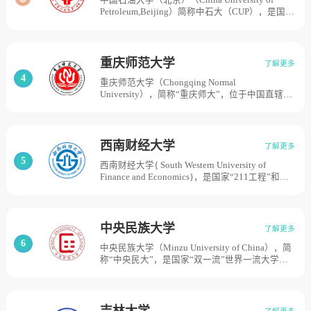
中国石油大学（北京）（China University of
点高等学校。1985年更名为北京林业大学。目前
Petroleum,Beijing）简称中石大（CUP），是国家
学校总体占地面积13176亩。
首批“211工程”，首批“世界一流学科建设高校”，
学校的前身是以清华大学石油系为基础，汇聚天
津大学、北京大学等高校的部分师资，于1953年
创立的北京石油学院。1960年，学校被确定为全
重庆师范大学
了解更多
国重点大学；1969年，学校迁至山东东营胜利油
4
重庆师范大学（Chongqing Normal
田，更名华东石油学院；1988年更名石油大学，
University），简称“重庆师大”，位于中国直辖市
由石油大学（北京）和石油大学（华东）两部分
重庆，国家“中西部高校基础能力建设工程”实施
组成；2000年2月学校由中国石油天然气集团总
高校，重庆市一流学科建设高校，是一所以教师
公司划归教育部管理，明确了石油大学（北京）
教育为特色、多学科协调发展的综合性师范大
与石油大学（华东）各自相对独立办学；2005年
学，重庆师范大学办学历史源于1906年官立川东
1月学校更为现名。目前学校总体占地面积700
西南财经大学
了解更多
师范学堂，主体创办于1954年1月，时名重庆师
亩。
5
西南财经大学{ South Western University of
范专科学校；1960年学校更名为重庆师范学院，
Finance and Economics}，是国家“211工程”和
同年获得本科专业设置资格；1962年复名为重庆
“985工程优势学科创新平台”建设高校，学校始于
师范专科学校，同时成都师范专科学校并入；
1925年在上海创建的光华大学。1938年光华大学
1978年再次更名为重庆师范学院。1981年获得学
在抗战烽火中内迁成都办学，成立光华大学成都
士学位授予权；1986年获得硕士学位授予权。
分部。1946年更名为私立成华大学。1952年私立
2001年5月，重庆幼儿师范学校、重庆纺织职工
中央民族大学
了解更多
成华大学改为公立，调入部分院校及系科组成四
大学并入。2003年，学校改为现名；同年9月，
6
中央民族大学（Minzu University of China），简
川财经学院；至1953年先后汇聚了西南地区17所
重庆市第一师范学校并入。2017年获批硕士研究
称“中央民大”，是国家“双一流”世界一流大学建
院校的财经系科。1960年分设四川财经学院和四
生推免单位，2018年获批博士学位授予单位。重
设高校（A类）、国家“985工程”和“211工程”重
川科学技术学院，1961年合并更名为成都大学。
庆师范大学建有大学城校区、沙坪坝校区和北碚
点建设高校，中央民族大学的前身是1941年9月
1978年恢复为四川财经学院。1979年由四川省人
校区，校园总面积2688亩。
中国共产党在延安创办的民族学院。1951年6
民政府主管划归中国人民银行主管。1985年更名
月，中央民族学院在北京正式成立，乌兰夫任首
为西南财经大学。2000年划转教育部管理。目前
吉林大学
了解更多