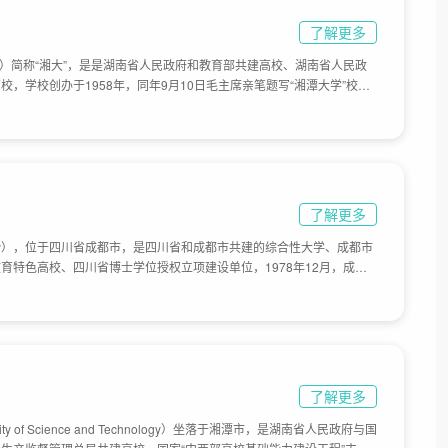
了解更多
versity）简称“湘大”，是是湖南省人民政府和教育部共建高校、湖南省人民政
，学校创办于1958年，同年9月10日毛主席亲笔题写“湘潭大学”校
4年国务院批准复校，定位其为文、理、工综合性大学。1978年国务院批准
1年，学校成为全国首批硕士学位授权单位。目前学校总体占地面积3200
了解更多
versity），位于四川省成都市，是四川省和成都市共建的综合性大学、成都市
育特色高校、四川省博士学位授权立项建设单位，1978年12月，成都
，只办专科；2003年5月，恢复为普通本科院校，更名为成都学院；
省成都卫生学校、四川省成都幼儿师范学校并入成都学院；2010年4月，
都学院作为附属医院；2013年8月，四川抗菌素工业研究所全部国有产
8年12月7日，教育部发文正式批准成都学院更名为成都大学，校区占地
值3.77亿元。
了解更多
ity of Science and Technology）坐落于湘潭市，是湖南省人民政府与国