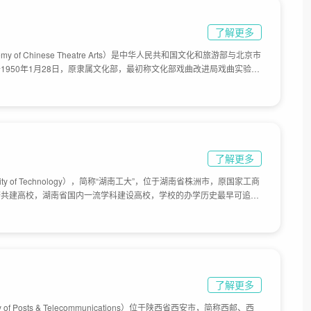
了解更多
emy of Chinese Theatre Arts）是中华人民共和国文化和旅游部与北京市
1950年1月28日，原隶属文化部，最初称文化部戏曲改进局戏曲实验学
戏曲学校；1973年11月并入文化部“中央五七艺术大学”，后更名为“中央
7年2月正式恢复中国戏曲学校建制；1978年10月，升格为中国戏曲学
前学校总体占地面积143亩。
了解更多
sity of Technology），简称“湖南工大”，位于湖南省株洲市，原国家工商
府共建高校，湖南省国内一流学科建设高校，学校的办学历史最早可追溯
；1979年株洲基础大学创办，1987年筹建中国包装工程学院，1989年更
004年，湖南城市建设学校、湖南省财会学校先后并入株洲工学院；2006
高等专科学校、湖南冶金职业技术学院合并，升格为湖南工业大学，学
.7亩。
了解更多
ty of Posts & Telecommunications）位于陕西省西安市，简称西邮、西