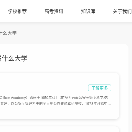
学校推荐
高考资讯
知识库
关于我们
报什么大学
报什么大学
了解更多
e Officer Academy）始建于1950年4月（前身为云南公安高等专科学校）
共建、以公安厅管理为主的全日制公办普通本科院校，1978年开始中专
历教育，2003年4月升格为本科院校，经过50多年的历史积淀，学院现
积20多万㎡。