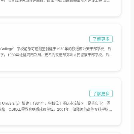
生产监督管理总局共建高校、国家“中西部高校基础能力建设工程”支持
设高校”，湖南科技大学由湘潭工学院与湖南省第二所本科师范类高校湘
潭工学院创建于
是原煤炭工业部部属本科院校；1981年更名为湘潭矿业学院，1997年更
行中央与地方共建、以湖南省管理为主的体制。湘潭师范学院创建于1958
985年升格为本科院校，更名为湘潭师范学院，目前学校总体占地面积
了解更多
lice College）学校前身可追溯至创建于1950年的铁道部公安干部学校，后
学。1980年迁建河南郑州，更名为铁道部郑州人民警察干部学校，后更
铁道部郑州公安管理干部学院。2000年，由铁道部划归公安部管理，改
013年，更名为铁道警察学院，开始举办全日制普通本科教育。是由中华
与中国铁路总公司共建的全日制普通本科院校。截至2020年9月，学校
了解更多
mal University）始建于1931年，学校位于重庆市涪陵区，是重庆市“一圈
校，CDIO工程教育联盟成员单位。2001年，涪陵师范高等专科学校
县立乡村师范学校）和涪陵教育学院合并升格为涪陵师范学院，2006年9
目前学校总体占地面积1740亩。