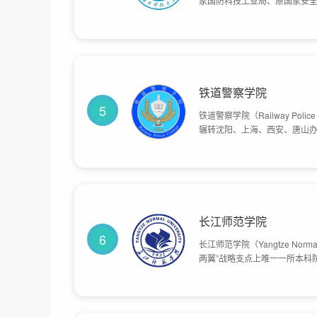
家国防科技工业局、原国家安全
高校、湖南省“国内一流大学建
潭师范学院于2003年合并而成， [5] 其办学历史溯源于1949年成立的湘北建设学院。湘
1978年，原名湘潭煤炭学院，
名为湘潭工学院；1998年实
年，原名湘潭师范专科学校，1
3000亩。
铁道警察学院
5
铁道警察学院（Railway Po
辗转沈阳、上海、西安、唐山办
名为铁道部郑州人民警察学校、
建为铁道警官高等专科学校。2
人民共和国公安部主管、公安部
占地面积1000亩。
长江师范学院
6
长江师范学院（Yangtze Nor
两翼”战略支点上唯一一所本科院
（前身为成立于1931年的涪陵
月，学校更名为长江师范学院，