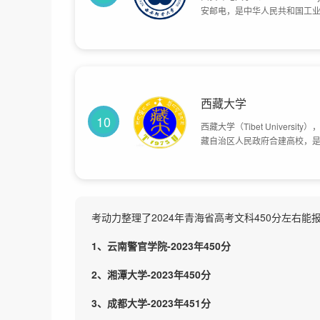
安邮电，是中华人民共和国工业
陕西省省属高水平大学，已发
法、艺多学科协调发展的教学研
随后的西安邮电学校。1959
类普通高校。2000年划归陕西
经教育部批准更名为西安邮电大
西藏大学
10
西藏大学（Tibet Unive
藏自治区人民政府合建高校，是国
到1951年11月进藏部队创
政干部学校等发展阶段。1965
年7月学校正式更名为西藏大学
族学院医疗系、西藏自治区财经
考动力整理了2024年青海省高考文科450分左右
1、云南警官学院-2023年450分
2、湘潭大学-2023年450分
3、成都大学-2023年451分