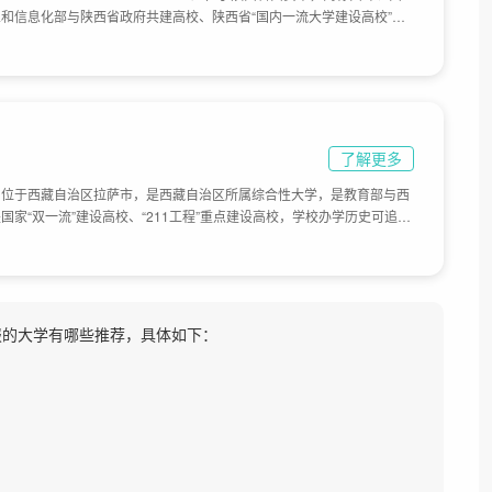
和信息化部与陕西省政府共建高校、陕西省“国内一流大学建设高校”、
展成一所以工学为主，以信息科学技术为特色，工、理、管、经、文、
究型大学，学校前身是1950年成立的陕西和甘肃两省邮电人员训练班及
年经国务院批准设立西安邮电学院，是国家在西北地区布局的唯一邮电通信
省，实行中央与地方共建，以陕西省管理为主的管理体制。2012年3月，
学，学校长安、雁塔两个校区占地1500余亩。
了解更多
rsity），位于西藏自治区拉萨市，是西藏自治区所属综合性大学，是教育部与西
家“双一流”建设高校、“211工程”重点建设高校，学校办学历史可追溯
办的藏文干部训练班，历经西藏军区干部学校、西藏地方干部学校、西藏行
年、1975年，学校又历经西藏师范学校、西藏师范学院发展阶段。1985
。1999年以来，西藏自治区艺术学校、西藏医学高等专科学校和西藏民
学校、西藏农牧学院先后并入西藏大学，目前学校占地面积为1400亩。
能报的大学有哪些推荐，具体如下：