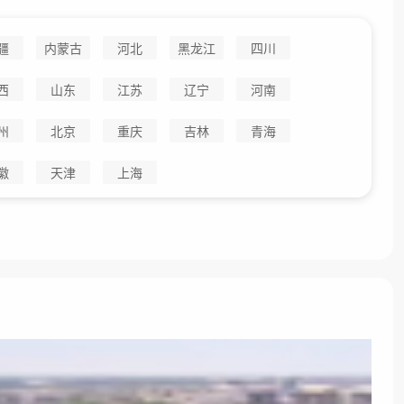
疆
内蒙古
河北
黑龙江
四川
西
山东
江苏
辽宁
河南
州
北京
重庆
吉林
青海
徽
天津
上海