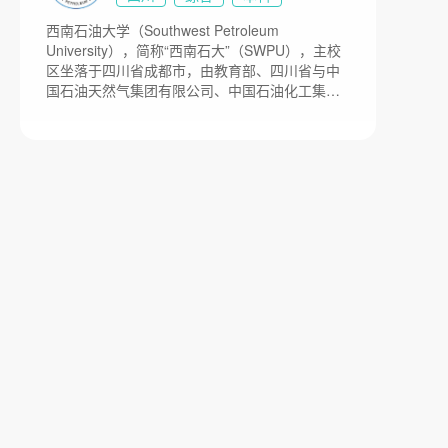
学院，1978年列入全国重点大学，2004年更名为
西南石油大学（Southwest Petroleum
南京信息工程大学。2007年以来，先后实现了江
University），简称“西南石大”（SWPU），主校
苏省人民政府、中国气象局、教育部、国家海洋
区坐落于四川省成都市，由教育部、四川省与中
局的多方共建。现为以江苏省管理为主的中央与
国石油天然气集团有限公司、中国石油化工集团
地方共建高校。目前学校总体占地面积2000亩。
有限公司、中国海洋石油集团有限公司共建；是
国家“双一流”建设高校，1958年，四川石油学院
在四川南充成立，隶属于原石油工业部；1970
年，更名为西南石油学院；2000年，由中国石油
天然气集团公司所属的部委院校划转为中央与地
方共建、以四川省人民政府管理为主的普通高等
学校；2002年，学校主体搬迁到成都市新都区；
2004年四川省政法管理干部学院并入；2005年，
学校更名为西南石油大学，目前学校总体占地面
积3000亩。