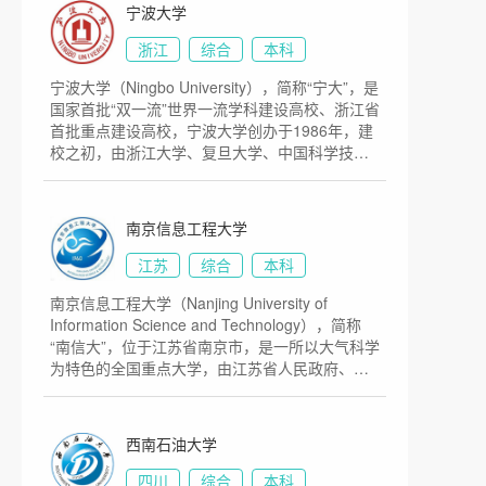
年，在于右任先生等支持下改为国立河南大学；
宁波大学
1948年，在邓小平、陈毅同志支持下设立中原大
学；1952年，院系调整，更名为河南师范学院，
浙江
综合
本科
后历经开封师范学院、河南师范大学等阶段；
宁波大学（Ningbo University），简称“宁大”，是
1984年，恢复河南大学校名。目前学校总体占地
国家首批“双一流”世界一流学科建设高校、浙江省
面积5500亩。
首批重点建设高校，宁波大学创办于1986年，建
校之初，由浙江大学、复旦大学、中国科学技术
大学、北京大学、原杭州大学五校对口援建。
1996年，原宁波大学、宁波师范学院和浙江水产
学院宁波分院三校合并，组建新的宁波大学。目
南京信息工程大学
前学校总体占地面积3037亩。
江苏
综合
本科
南京信息工程大学（Nanjing University of
Information Science and Technology），简称
“南信大”，位于江苏省南京市，是一所以大气科学
为特色的全国重点大学，由江苏省人民政府、中
华人民共和国教育部、中国气象局、国家海洋局
共建，是国家首批世界一流学科建设高校、江苏
高水平大学建设高峰计划A类建设高校，学校始建
西南石油大学
于1960年，原隶属中央（军委）气象局，前身为
南京大学气象学院，1963年独立建校为南京气象
四川
综合
本科