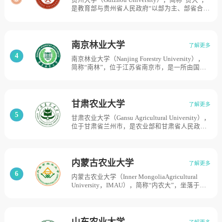
贵州大学（Guizhou University），简称“贵大”，
点高等学校。1985年更名为北京林业大学。目前
是教育部与贵州省人民政府“以部为主、部省合
学校总体占地面积13176亩。
建”高校，是国家“世界一流学科建设高校”、“211
工程”重点建设高校、“一省一校”重点建设高校，
贵州大学创建于1902年，历经贵州大学堂、省立
贵州大学、国立贵州农工学院、国立贵州大学等
南京林业大学
了解更多
时期，1950年10月定名为贵州大学。1951年11
4
南京林业大学（Nanjing Forestry University），
月，毛泽东主席亲笔题写“贵州大学”校名。1997
简称“南林”，位于江苏省南京市，是一所由国家
年8月，与贵州农学院等院校合并。2004年8月，
林业和草原局和江苏省人民政府共建、教育部与
与贵州工业大学合并。目前学校总体占地面积
江苏省人民政府共建的省属重点大学，江苏高水
4646亩。
平大学建设高峰计划A类建设高校，是国家首批
世界一流学科建设高校，学校前身为中央大学
甘肃农业大学
了解更多
（创建于1902年）森林系和金陵大学（创建于
5
甘肃农业大学（Gansu Agricultural University），
1910年）森林系，1952年合并组建的南京林学
位于甘肃省兰州市，是农业部和甘肃省人民政府
院，是当时全国仅有的三所高等林业院校之一。
共建大学、甘肃省高水平大学、国家重点建设的
1955年华中农学院林学系（武汉大学、南昌大学
中西部百所高校之一。入选中西部高校基础能力
和湖北农学院森林系合并组成）并入，1972年更
建设工程、卓越农林人才教育培养计划、国家建
名为南京林产工业学院，1983年恢复南京林学院
设高水平大学公派研究生项目、国家特色重点学
名称，1985年更名为南京林业大学。目前学校总
内蒙古农业大学
了解更多
科项目。学校前身是1946年10月创建于兰州的国
体占地面积10751亩。
6
内蒙古农业大学（Inner MongoliaAgricultural
立兽医学院。1950年，改名为西北兽医学院；
University，IMAU），简称“内农大”，坐落于内
1951年，改名为西北畜牧兽医学院；1958年，与
蒙古自治区呼和浩特市，学校是原国家林业局和
筹建中的甘肃农学院合并成立甘肃农业大学。
内蒙古自治区人民政府共建的一所全日制普通高
2012年6月，甘肃省人民政府和农业部签署协议
等学校，是国家西部大开发“一省一校”重点支持
共建甘肃农业大学。学校从1953年开始招收研究
建设大学，1952年，原河北农学院、平原农学院
生，是全国首批学士、硕士学位授予单位，第二
山东农业大学
了解更多