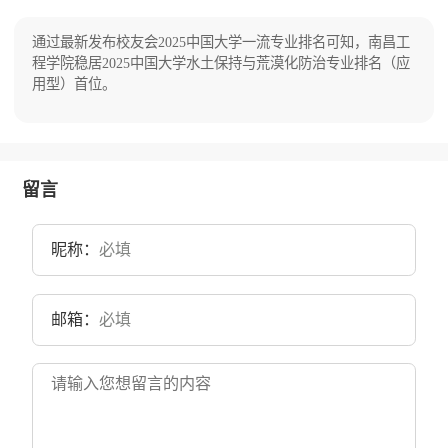
协和大学农科和成立于1940年的福建省立农学
学系与南迁昆明的北京林学院合并办学，成立云
院。1952年，原厦门大学农学院和福州大学农学
南林业学院，1978年北京林学院迁回北京办学
院汇集成立福建农学院。1958年秋，以福建农学
后，学校变更为云南林学院，直属原国家林业部
通过最新发布校友会2025中国大学一流专业排名可知，南昌工
院森林系为基础，成立福建林学院。2000年10
管理。1983年更名为西南林学院，为林业部直属
程学院稳居2025中国大学水土保持与荒漠化防治专业排名（应
月，原福建农业大学和原福建林学院合并组建新
的6所区域性林业本科院校之一。2000年学校由
用型）首位。
的福建农林大学。目前学校总体占地面积5700
原国家林业局直属高校调整为中央与地方共建，
亩。
以省为主管理。2010年更名为西南林业大学，目
前学校占地面积为2620亩。
留言
昵称：
邮箱：