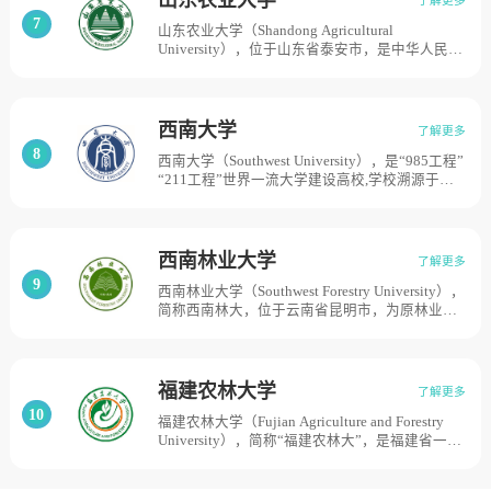
的畜牧兽医系和山西农学院的兽医专业整建制迁
批博士学位授予单位，目前学校占地面积为2475
7
山东农业大学（Shandong Agricultural
至归绥（现呼和浩特），组建内蒙古畜牧兽医学
亩。
University），位于山东省泰安市，是中华人民共
院；1958年，内蒙古林学院成立；1960年，内蒙
和国农业农村部、国家林业和草原局和山东省人
古畜牧兽医学院更名为内蒙古农牧学院；1999
民政府共建高校，国家首批卓越农林人才教育培
年，内蒙古农牧学院和内蒙古林学院合并组建内
养计划改革试点高校，学校前身是1906年创办于
蒙古农业大学，目前学校总体占地面积3360亩。
济南的山东高等农业学堂。后几经变迁，1952年
西南大学
了解更多
经全国院系调整，成立山东农学院。1958年由济
8
西南大学（Southwest University），是“985工程”
南迁至泰安，1983年更名为山东农业大学。1999
“211工程”世界一流大学建设高校,学校溯源于
年7月，原山东农业大学、山东水利专科学校合
1906年建立的川东师范学堂，1936年更名为四川
并，同时山东省林业学校并入，组建新的山东农
省立教育学院。1950年四川省立教育学院与国立
业大学。学校研究生教育始于1954年，1981年成
女子师范学院合并建立西南师范学院，农艺、园
为全国首批硕士学位授权单位，1986年开始招收
艺和农产制造等系与1946年创办的私立相辉学院
博士研究生。目前学校总体占地面积5145亩。
西南林业大学
了解更多
等合并建立西南农学院。1985年两校分别更名为
9
西南林业大学（Southwest Forestry University），
西南师范大学、西南农业大学。2000年重庆市轻
简称西南林大，位于云南省昆明市，为原林业部
工业职业大学并入西南师范大学；2001年西南农
与地方政府合作共建的首批高校，是以林学、林
业大学、四川畜牧兽医学院、中国农业科学院柑
业工程、风景园林学为传统优势，生物学、环境
桔研究所合并组建为新的西南农业大学。2005年
科学与工程为显著特色，理、工、农、文、法、
西南师范大学、西南农业大学合并组建为西南大
管等多学科门类协调发展的全日制普通高等本科
学，目前学校占地面积为8000亩。
福建农林大学
了解更多
院校，是国家卓越农林人才教育培养计划、卓越
10
福建农林大学（Fujian Agriculture and Forestry
工程师教育培养计划高校、中西部高校基础能力
University），简称“福建农林大”，是福建省一流
建设工程支持院校，云南省一流学科建设高校，
大学建设高校、福建省重点建设3所高水平大学之
学校办学起源于1938年的云南大学森林系，建校
一，福建农林大学的前身是成立于1936年的福建
于1958年昆明农林学院。1973年昆明农林学院林