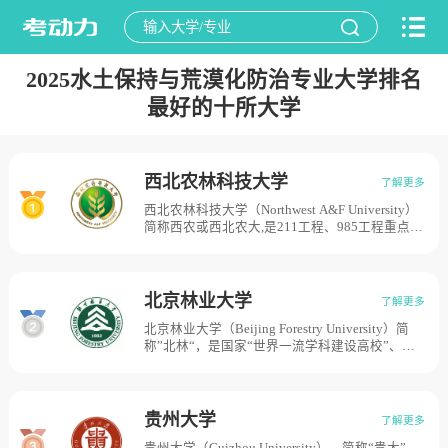
2025水土保持与荒漠化防治专业大学排名
最好的十所大学
西北农林科技大学
了解更多
西北农林科技大学（Northwest A&F University）
简称西农或西北农大,是211工程、985工程重点建
设高校,学校前身是创建于1934年的国立西北农林
专科学校，1999年9月，经国务院批准，同处杨
陵的原西北农业大学、西北林学院、中国科学院
水利部水土保持研究所、水利部西北水利科学研
北京林业大学
了解更多
究所、陕西省农业科学院、陕西省林业科学院、
北京林业大学（Beijing Forestry University）简
陕西省中国科学院西北植物研究所等7所科教单位
称”北林“，是国家“世界一流学科建设高校”、
合并组建西北农林科技大学。目前学校总体占地
“211工程”建设高校，北京林业大学办学可追溯至
面积5657亩。
1902年京师大学堂的农业科林学目。1952年北京
农业大学森林系与河北农学院森林系合并，成立
北京林学院。1956年北京农业大学造园系和清华
贵州大学
了解更多
大学建筑系部分并入学校。1960年被列为全国重