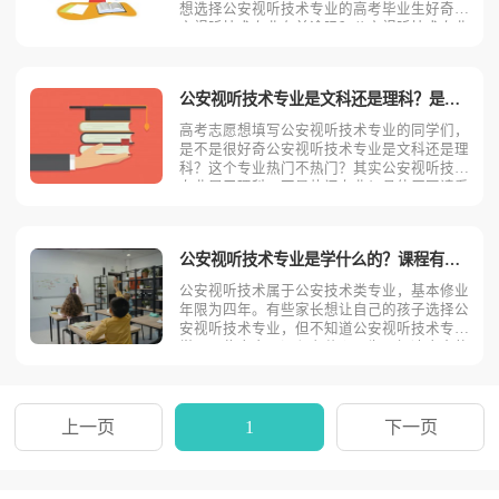
想选择公安视听技术专业的高考毕业生好奇公
安视听技术专业有前途吗？公安视听技术专业
能从事什么工作？为了解答大家的疑问，下面
考动力小编从两个方面为读者全面分析。公安
视听技术专业就业方向公安视听技术专业的学
公安视听技术专业是文科还是理科？是冷门专业还是热门专业？
生毕业后可在政法机关
高考志愿想填写公安视听技术专业的同学们，
是不是很好奇公安视听技术专业是文科还是理
科？这个专业热门不热门？其实公安视听技术
专业属于理科，不是热门专业！具体原因请看
考动力小编为您分析！从理论上讲，公安视听
技术专业是理科专业，属于公安技术类。公安
视听技术专业在招生时一般招收理科生，但是
公安视听技术专业是学什么的？课程有哪些？
由于大学阶段，专业
公安视听技术属于公安技术类专业，基本修业
年限为四年。有些家长想让自己的孩子选择公
安视听技术专业，但不知道公安视听技术专业
学习哪些内容？课程有什么？为了解决大家的
疑问，下面考动力小编从四个方面为读者逐一
介绍。主要课程公安视听技术专业主要学习政
治理论、法律、高等数学、普通物理、普通化
学、大学语文、大学
上一页
1
下一页