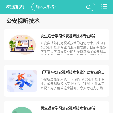
公安视听技术
女生适合学习公安视听技术专业吗？
公安实战部门对视听技术的迫切需求，推动了
公安视听技术专业的形成和发展。目前有很多
学生在大学选择专业的时候都选择了公安视听
技术专业。那么女生适合学习公安视听技术
吗？相信不少人对此存有疑问，今天考动力小
编就为大家带来全面介绍。首先，我们先明确
一个概念，公安视听技术是什么？公安视听技
千万别学公安视听技术专业？此专业的优势劣势优缺点！
术主要研究各种犯罪中
小编听过很多人说“千万别学公安视听技术专
业，公安视听技术专业很坑。”他们为什么这
么说？为了解答这个疑问，今天考动力小编就
全面的分析一下公安视听技术的优势优点和劣
势缺点。公安视听技术专业的优势优点1.培养
应用型高级专门人才公安视听技术专业培养适
应社会主义和谐社会建设需要，掌握马克思主
男生适合学习公安视听技术专业吗？
义基本原理，政治