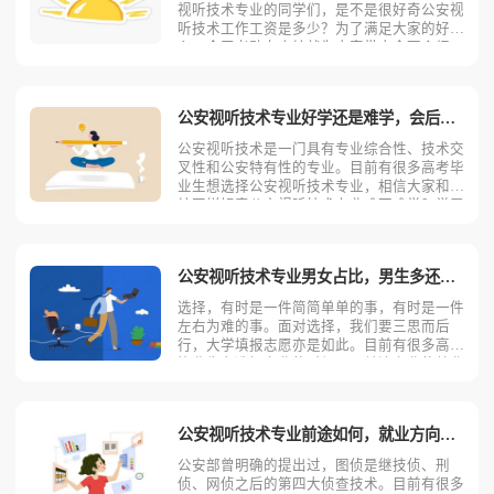
视听技术专业的同学们，是不是很好奇公安视
听技术工作工资是多少？为了满足大家的好奇
心，今天考动力小编就为大家带来全面介绍。
公安视听技术专业不同岗位薪资状况小编根据
公安视听技术专业就业方向整理了一些资料，
供同学们参考。1.警察一线城市：6000-15000
公安视听技术专业好学还是难学，会后悔吗？
二线城
公安视听技术是一门具有专业综合性、技术交
叉性和公安特有性的专业。目前有很多高考毕
业生想选择公安视听技术专业，相信大家和小
编同样好奇公安视听技术专业难不难学？学习
公安视听技术专业会不会后悔？今天考动力小
编就为大家带来全面介绍。想了解公安视听技
术专业好不好学，就要先了解公安视听技术专
公安视听技术专业男女占比，男生多还是女生多？
业学什么。公安视听
选择，有时是一件简简单单的事，有时是一件
左右为难的事。面对选择，我们要三思而后
行，大学填报志愿亦是如此。目前有很多高考
毕业生在选择专业的时候，只关注专业的就业
情况，而忽略所报专业的男女比例。那么公安
视听技术专业男女占比如何？是男生多还是女
生多？相信不少人对此存有疑问，今天考动力
公安视听技术专业前途如何，就业方向及前景？
小编就为大家带来全面
公安部曾明确的提出过，图侦是继技侦、刑
侦、网侦之后的第四大侦查技术。目前有很多