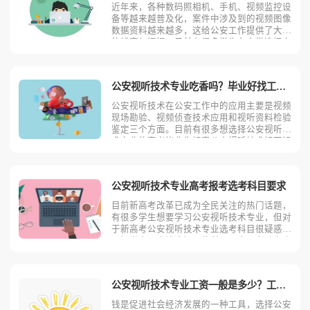
近年来，各种数码照相机、手机、视频监控设
备等越来越普及化，案件中涉及到的视频图像
数据资料越来越多，这给公安工作提供了大量
的线索与证据。目前有很多学生在大学选择专
业的时候都选择了公安视听技术专业。那么男
生适合学习公安视听技术吗？相信不少人对此
存有疑问，今天考动力小编就为大家带来全面
公安视听技术专业吃香吗？毕业好找工作吗？
介绍。首先，我们先
公安视听技术在公安工作中的应用主要是视频
现场勘验、视频侦查技术应用和视听资料检验
鉴定三个方面。目前有很多想选择公安视听技
术专业的高考毕业生好奇公安视听技术好不好
就业？吃不吃香？今天考动力小编就为大家带
来全面介绍。公安视听技术专业就业吃香吗小
编认为公安视听技术专业比较吃香。公安视听
公安视听技术专业高考报考选考科目要求
技术专业培养适应社
目前新高考改革已成为全民关注的热门话题，
有很多学生想要学习公安视听技术专业，但对
于新高考公安视听技术专业选考科目很疑惑，
不知道自己应该选择哪些科目。今天考动力小
编就为大家全面的分析一下新高考公安视听技
术专业报考选考科目的要求。公安视听技术专
业大部分高校首选科目是物理，再选科目政治
公安视听技术专业工资一般是多少？工资待遇好吗？
或化学，部分学校有
钱是促进社会经济发展的一种工具，选择公安