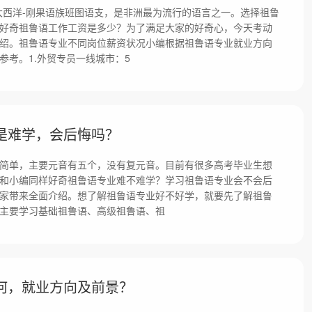
大西洋-刚果语族班图语支，是非洲最为流行的语言之一。选择祖鲁
好奇祖鲁语工作工资是多少？为了满足大家的好奇心，今天考动
绍。祖鲁语专业不同岗位薪资状况小编根据祖鲁语专业就业方向
参考。1.外贸专员一线城市：5
是难学，会后悔吗？
简单，主要元音有五个，没有复元音。目前有很多高考毕业生想
和小编同样好奇祖鲁语专业难不难学？学习祖鲁语专业会不会后
家带来全面介绍。想了解祖鲁语专业好不好学，就要先了解祖鲁
主要学习基础祖鲁语、高级祖鲁语、祖
何，就业方向及前景？