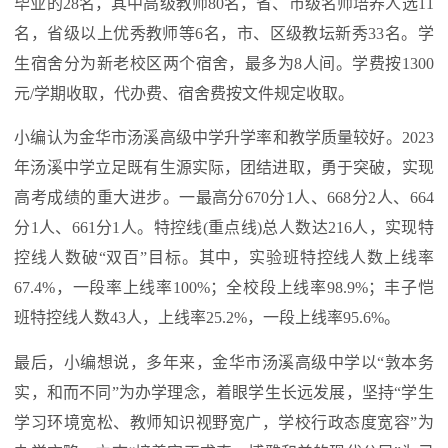
毕业的28名，其中高级教师80名，省、市级名师培养人选11
名，省级以上优秀教师等6名，市、区级教坛新秀33名。学
生宿舍分为新老校区两个宿舍，最多为8人间。学费按1300
元/学期收取，代办费、宿舍费按文件规定收取。
小编认为金华市汤溪高级中学升学率和教学质量较好。2023
年汤溪中学立足既有生源实际，团结进取，勇于突破，实现
高考成绩的重大进步。一最高分670分1人、668分2人、664
分1人、661分1人。特控线(重点线)总人数达216人，实现特
控线人数破“双百”目标。其中，实验班特控线人数上线率
67.4%，一段率上线率100%；全校段上线率98.9%；丰子恺
班特控线人数43人，上线率25.2%，一段上线率95.6%。
最后，小编想说，多年来，金华市汤溪高级中学以“敦本务
实，和而不同”为办学理念，着眼学生长远发展，坚持“学生
学习环境宽松、教师知识视野宽广，学校行政态度宽容”为