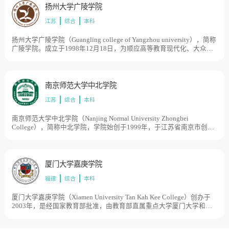
将设立澳门科技大学珠海校区。目前学校总体占地面积300亩。
2015、2016年香港最佳大学民意排名均维持第8名。2020年，香港树
的高素质、应用型人才。学校坐落于“中国酒都”贵州省仁怀市南部新
扬州大学广陵学院
仁大学在国际高等教育资讯机构Quacquarelli Symonds(QS)亚洲排名第
城，占地1076.2亩，建筑面积26万平方米，教学科研设施设备先进，
401至450位之内，亦是树仁大学首次上榜，2021年QS亚洲排名提升至
江苏
综合
本科
图书资源充足丰富，校园信息化智慧化程度高，学习生活环境条件舒
301-350名内。目前学校总体占地面积500亩。
适便捷。
扬州大学广陵学院（Guangling college of Yangzhou university），简称
广陵学院。成立于1998年12月18日，为顺应高等教育现代化、大众化
发展新要求。经原江苏省教委批准，由全国首批博士、硕士学位授权
点高校——扬州大学，按照新机制、新模式设立的普通本科层次公有
民办独立学院。 是一所民立普通本科高校。校区占地面积800余亩，校
舍面积28万平方米。
南京师范大学中北学院
江苏
综合
本科
南京师范大学中北学院（Nanjing Normal University Zhongbei
College），简称中北学院，学院始创于1999年，于江苏省南京市创办
南京师范大学中北学院，2017年9月，正式启用丹阳校区，2017年9月
开始，每年招收的一年级新生在丹阳校区学习，2020年9月，全部迁址
丹阳办学，2021年3月18日，江苏省教育厅发布公示，按照教育部关于
独立学院转设的有关要求，现将南京师范大学中北学院与江苏经贸职
厦门大学嘉庚学院
业技术学院合并转设为省属公办本科学校。截至2021年5月，南京师范
福建
综合
本科
大学中北学院丹阳校区占地总面积900亩，规划建设总建筑面积38.75
万平方米。
厦门大学嘉庚学院（Xiamen University Tan Kah Kee College）创办于
2003年，是经国家教育部批准，由教育部直属重点大学厦门大学和厦
门嘉庚教育发展有限公司共同举办的，按新机制和新模式运作的独立
学院。是一所普通本科院校。嘉庚学院位于厦门大学漳州校区 [2] ，截