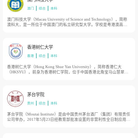
澳门
综合
本科
澳门科技大学（Macau University of Science and Technology），简称
澳科大，是一所位于中国澳门的私立研究型大学。学校是粤港澳高校
联盟、中国高校行星科学联盟和国际大学协会成员。学校历史2000年3
月，澳门特区政府何长官颁布命令成立澳门科技大学，2001年，澳门
科技大学获得中国教育部的批准，面向内地招生，2006年，澳门科技
大学基金会负责管理澳门科技大学，2010年，澳科大庆祝十周年校
香港树仁大学
庆，国际小行星命名委员会批准，将编号200003号的小行星命名为“澳
香港
综合
本科
科大星”。 2010年，成立社会和文化研究所。 2011年，成立太空科学
研究所。2011年，成立中药质量研究国家重点实验室。2012年，与呼
吸疾病国家重点实验室成立粤澳呼吸道病原体联合研究中心。2014
香港树仁大学（Hong Kong Shue Yan University），简称香港仁大
年，成立澳门系统工程研究所。 2014年，成立澳门科技大学-中国科学
（HKSYU），前身为香港树仁学院，位于中国香港北角宝马山慧翠道
院月球与行星科学重点实验室，这是中国科学院在境外设立的第一个
10号，是香港特别行政区法定财政自资的综合性私立大学。1971年，
重点伙伴实验室。2015年，成立澳门环境研究院。澳门科技大学荣获
香港贤达胡律师及浸会文学院钟院长联合创办前身香港树仁学院，在
国家科学技术进步奖，2016年，与中国科学院生态环境研究中心成立
当时港英政府的阻拦下仍坚持提供四年制大学课程。2006年，获中华
澳门环境科学与环境管理联合实验室。 2016年，成立澳门智慧城市研
人民共和国香港特别行政区行政长官会同行政会议通过正名动议，正
茅台学院
究院。 2016年，诺贝尔生理学或医学奖得主埃尔文·内尔加入澳科大并
式承认其大学地位，成为香港第一所私立大学。在香港开埠以来及香
成立“埃尔文⋅内尔博士生物物理与中医药研究室”。 2017年，澳门科技
贵州
综合
本科
港教育史（大专教育发展）上，该校为香港本地第一所获得香港特别
大学通过英国高等教育质量保证局（QAA）的全面认证。2018年，澳
行政区政府承认的私立大学，打破历来官方资助垄断大学的局面，具
门科技大学建立的教育部研究基地分别是：1.澳门传媒研究中心（复旦
有划时代意义。2015年，经教育部批准，香港树仁大学与北京语言大
茅台学院（Moutai Institute）是由中国贵州茅台酒厂（集团）有限责任
大学伙伴基地）2.澳门海洋发展研究中心（中国海洋大学伙伴基地）3.
学开始合办中文博士班。2014年香港最佳大学民意排名（按香港大学
公司举办，2017年5月23日经教育部批准设置的非营利性全日制应用型
澳门知识产权研究中心（中南财经政法大学伙伴基地）4.中医药防治肿
民意研究计划调查结果）中指出，树仁大学评分跻身第8位，上升0.48
普通本科高校。茅台学院秉承“立足茅台、服务酒业、报效国家、走向
瘤转化研究室（广州中医药大学伙伴基地）5.澳门会计研究中心（厦门
分至5.89分，超越5.74分的岭南大学，排名更首度超越资助大学，跻身
世界”的办学理念，坚持“小、精、高、特、开”的办学策略，以“德才兼
大学伙伴基地）。2020年12月，珠海市人民政府宣布，澳门科技大学
第8位；是16年调查以来首度有私立大学排名高过政府资助院校。
备、知行合一”为校训，致力于培养服务酒行业和地方经济可持续发展