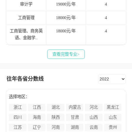
审计学
19000元/年
4
工商管理
18000元/年
4
工商管理、商务英
18000元/年
4
语、金融学..
查看完整专业>
往年各省分数线
选择地区：
浙江
江西
湖北
内蒙古
河北
黑龙江
四川
海南
陕西
甘肃
山西
山东
江苏
辽宁
河南
湖南
云南
贵州