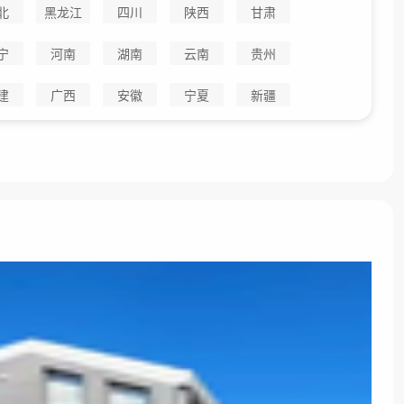
北
黑龙江
四川
陕西
甘肃
宁
河南
湖南
云南
贵州
建
广西
安徽
宁夏
新疆