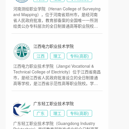
河南测绘职业学院（Henan College of Surveying
and Mapping），位于河南省郑州市，是经河南
省人民政府批准，教育部备案的全国唯一一所测
绘类公办专科层次的全日制普通高等职业院校，
隶属于河南省教育厅管理。2017年，经河南省人
民政府批准，教育部备案，在“郑州测绘学校”基础
上新建“河南测绘职业学院”。2021年10月，河南
江西电力职业技术学院
测绘职业学院正式入驻航空港区联合创新中心，
目前学校总体占地面积102亩。
江西
理工
专科(高职)
江西电力职业技术学院（Jiangxi Vocational &
Technical College of Electricity）位于江西省南昌
市，是经江西省人民政府批准设立的全日制普通
高等学校，是江西省示范性高等职业院校。学院
前身为1958年创办的江西省电力学校，1998年与
江西电力职工大学合并，2002年升格为高等职业
学院，目前学校总体占地面积479亩。
广东轻工职业技术学院
广东
理工
专科(高职)
广东轻工职业技术学院（Guangdong Industry