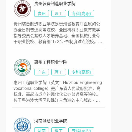
1999年，在河北冶金职工大学与河北省冶金工业
贵州装备制造职业学院
学校基础上建立河北工业职业技术学院。2003
年，河北工业职业技术学院唐山分院改建为唐山
贵州
理工
专科(高职)
科技职业技术学院，河北外贸学校并入河北工业
贵州装备制造职业学院是贵州省教育厅直属的公
职业技术学院。2013年10月，河北银行学校并入
办全日制普通高等院校、全国机械职业教育教学
河北工业职业技术学院。2021年1月，经教育部
指导委员会紧缺人才培养基地、全国机械行业骨
批复，整合河北工业职业技术学院与河北科技大
干职业院校、教育部“1+X”证书制度试点院校。学
学理工学院办学资源，转设河北工业职业技术大
校前身是创建于1981年的贵州省机械电子工业厅
学，学校有红旗、新石、平山三个校区，校园占
干部学校，其后历经贵州省机械工业厅干部学
地面积1300亩。
校，于1988年改为贵州省机械工业学校，2017年
惠州工程职业学院
2月正式创办贵州装备制造职业学院，目前学校总
体占地面积500亩。
广东
理工
专科(高职)
惠州工程职业学院（英文：Huizhou Engineering
vocational college）是广东省人民政府批准，高
标准、高起点成立的现代化公办普通高等院校。
位于粤港澳大湾区和珠江三角洲的中心城市 - 惠
州。2016年12月27日，广东省高校设置评议委员
会召开全体会议，经评议表决，同意惠州市人民
政府设立惠州工程职业学院，目前学校总体占地
河南测绘职业学院
面积570亩。
河南
理工
专科(高职)