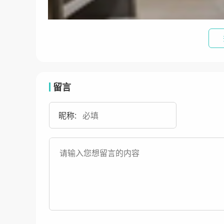
留言
昵称: