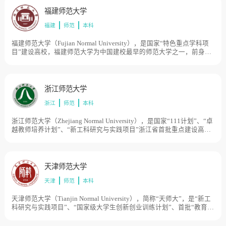
福建师范大学
福建
师范
本科
福建师范大学（Fujian Normal University），是国家“特色重点学科项
目”建设高校，福建师范大学为中国建校最早的师范大学之一，前身是
1907年由清朝帝师陈宝琛创办的福建优级师范学堂。后由华南女子文
理学院、福建协和大学、福建省立师范专科学校等单位几经调整合
并，于1953年成立福建师范学院，1972年易名为福建师范大学。目前
学校总体占地面积4000亩。
浙江师范大学
浙江
师范
本科
浙江师范大学（Zhejiang Normal University），是国家“111计划”、“卓
越教师培养计划”、“新工科研究与实践项目”浙江省首批重点建设高
校，学校前身为杭州师范专科学校，创建于1956年，1958年升格为杭
州师范学院。1962年，杭州师范学院与浙江教育学院、浙江体育学院
合并，更名为浙江师范学院。1965年，浙江师范学院从杭州搬迁至金
华。1980年被列为省属重点高校。1985年更名为浙江师范大学。2000
天津师范大学
年、2001年、2004年浙江财政学校、浙江幼儿师范学校和金华铁路司
天津
师范
本科
机学校相继并入。对口支援衢州学院，与金华市共建金华理工学院。
目前学校总体占地面积3300亩。
天津师范大学（Tianjin Normal University），简称“天师大”，是“新工
科研究与实践项目”、“国家级大学生创新创业训练计划”、首批“教育部
来华留学示范基地”，天津师范大学始建于1958年，原名天津师范学
院。学校传承的师范教育历史可追溯到1906年成立的北洋师范学堂、