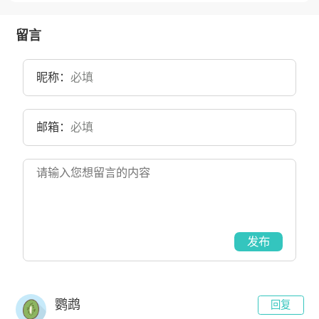
特色重点学科项目“建设高校，山东师范大学历史可追溯到1902年山东
大学堂内设的师范馆；1903年从山东大学堂分出并成立山东师范学
堂；1944年成立山东省师范专科学校；1950年10月，在原华东大学教
留言
育学院和山东省行政干部学校的基础上组建山东师范学院，系建国后
山东省成立最早的本科高校；1952年，齐鲁大学的物理、化学、生物
三系并入；1981年更名为山东师范大学。目前学校总体占地面积4000
昵称：
亩。
邮箱：
发布
鹦鹉
回复