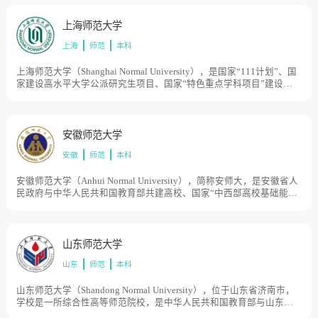
1921年成立的天津工商大学和1930年成立的天津市立师范学校。1982
年更名为天津师范大学。1999年4月，原天津师范大学、天津师范高等
上海师范大学
专科学校、天津教育学院合并组建新的天津师范大学。目前学校总体
上海
师范
本科
占地面积3500亩。
上海师范大学（Shanghai Normal University），是国家“111计划”、国
家建设高水平大学公派研究生项目、国家“特色重点学科项目”建设高
校，学校创建于1954年，时名上海师范专科学校，1956年扩建为本科
院校上海第一师范学院和上海第二师范学院，1958年两校合并成立上
海师范学院。1972年五校合并成立上海师范大学。1978年恢复上海师
范学院。1981年成为全国首批硕士学位授予单位。1984年改名为上海
安徽师范大学
师范大学。1986年获批为博士学位授予单位。1994年与上海技术师范
安徽
师范
本科
学院合并成立新的上海师范大学。1997年至2003年，上海师范高等专
科学校、南林师范学校黄陵卫生保健师范部、上海市行知艺术师范学
校、上海师资培训中心、上海旅游高等专科学校等先后并入或划归学
安徽师范大学（Anhui Normal University），简称安师大，是安徽省人
校管理。目前学校总体占地面积2295亩。
民政府与中华人民共和国教育部共建高校、国家“中西部高校基础能力
建设工程”项目高校，学校与民国时期的国立安徽大学相承一脉，是安
徽省高等教育史上第一所综合性大学。其前身是1928年创建于安庆市
的省立安徽大学，1946年更名为国立安徽大学，1949年成建制迁至芜
湖。后经历安徽师范学院、合肥师范学院、皖南大学、安徽工农大学
山东师范大学
等数个办学阶段。1972年，经国务院批准，正式定名为安徽师范大
山东
师范
本科
学。2005年，芜湖师范专科学校整体并入安徽师范大学。目前学校总
体占地面积2976亩。
山东师范大学（Shandong Normal University），位于山东省济南市，
学校是一所综合性高等师范院校，是中华人民共和国教育部与山东省
人民政府共建高校、入选国家建设高水平大学公派研究生项目、国家”