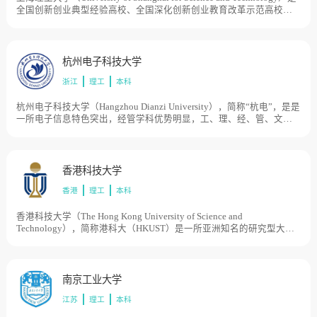
全国创新创业典型经验高校、全国深化创新创业教育改革示范高校，
学校源于1906年创办的沪江大学和1907年创办的德文医工学堂。20世
纪50年代初，原沪江大学和原国立上海高级机械职业学校分别改建为
上海机械学院（1994年更名为华东工业大学）和上海机械高等专科学
校，1996年两校合并组建上海理工大学。1998年学校由原国家机械工
杭州电子科技大学
业部转入上海市管理。目前学校总体占地面积1000亩。
浙江
理工
本科
杭州电子科技大学（Hangzhou Dianzi University），简称“杭电”，是是
一所电子信息特色突出，经管学科优势明显，工、理、经、管、文、
法、艺等多学科相互渗透的教学研究型大学，学校始创于1956年，初
名杭州航空工业财经学校，而后历经杭州航空工业学校、浙江电机专
科学校、浙江机械工业学校、杭州无线电工业管理学校、杭州无线电
工业学校等时期，1980年经国务院批准改建为杭州电子工业学院，先
香港科技大学
后隶属于机械工业部、电子工业部和信息产业部等中央部委，2003年
香港
理工
本科
原杭州出版学校整体并入，2004年更名为杭州电子科技大学。目前学
校总体占地面积2500亩。
香港科技大学（The Hong Kong University of Science and
Technology），简称港科大（HKUST）是一所亚洲知名的研究型大
学，香港科技大学是香港政府为配合1980年代经济结构转型需要而创
办的香港第三所大学。1986年9月，香港科技大学筹备委员会成立。
1991年10月，香港科技大学举行开幕典礼。2007年1月，香港科技大
学霍英东研究院成立。2019年9月，香港科技大学（广州）获批筹建。
南京工业大学
目前学校总体占地面积900亩。
江苏
理工
本科