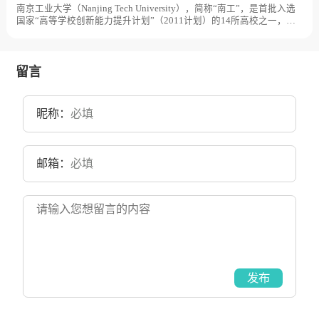
南京工业大学（Nanjing Tech University），简称“南工”，是首批入选
国家“高等学校创新能力提升计划”（2011计划）的14所高校之一，是
江苏高水平大学建设全国百强省属高校、江苏省重点建设高校，学校
由原南京化工大学与原南京建筑工程学院于2001年合并组建而成。其
一源头可追溯到创建于1902年的三江师范学堂，后历经两江师范学
堂、南京高等师范学校、国立东南大学、国立第四中山大学、江苏大
留言
学、国立中央大学、国立南京大学、南京大学、南京工学院和南京化
工学院等历史时期；另一源头可追溯到同济医工学堂于1915年创建的
附设机师科，后历经国立同济大学附设高级职业学校、国立同济大学
昵称：
附设高级工业职业学校、同济高级工业学校、南京建筑工程学校等历
史时期。目前学校总体占地面积4000亩。
邮箱：
发布