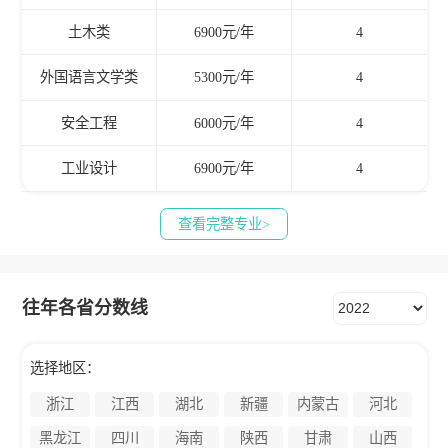
土木类
6900元/年
4
外国语言文学类
5300元/年
4
安全工程
6000元/年
4
工业设计
6900元/年
4
查看完整专业>
往年各省分数线
选择地区：
浙江
江西
湖北
新疆
内蒙古
河北
黑龙江
四川
海南
陕西
甘肃
山西