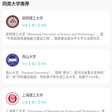
同类大学推荐
昆明理工大学
云南
理工
本科
昆明理工大学（Kunming University of Science and Technology），是
“中西部高校基础能力建设工程”、国家建设高水平大学公派研究生项
目，学校由原昆明理工大学与原云南工业大学于合并组建。原昆明理
工大学创建于1954年，时名昆明工学院，1995年更名为昆明理工大
学。原云南工业大学创建于1974年，时名云南工学院，1994年更名为
云南工业大学，历史起点可追溯到清宣统二年（1910年）。1999年，
燕山大学
两校合并组建成新昆明理工大学。2004年，云南省分析测试中心并
河北
理工
本科
入。目前学校总体占地面积3915亩。
燕山大学（Yanshan University），简称“燕大”，是河北省重点支持的”
双一流“学科建设高校，学校源于哈尔滨工业大学，始建于1920年。
1958年哈尔滨工业大学重型机械系及相关专业成建制迁至工业重镇齐
齐哈尔市富拉尔基区，组建了哈尔滨工业大学重型机械学院。1960年
独立办学，定名为东北重型机械学院，成为原机械工业部直属高校。
1978年确定为全国重点高等院校。1985年至1997年学校整体南迁秦皇
上海理工大学
岛市。1997年经原国家教委批准，更名燕山大学。1998年，由原机械
上海
理工
本科
工业部划转到河北省，实行中央与地方共建，以河北省管理为主。
2000年，河北轻工业管理学校并入燕山大学。目前学校总体占地面积
4000亩。
上海理工大学（University of Shanghai for Science and Technology）是