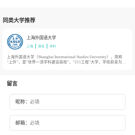
同类大学推荐
上海外国语大学
上海
语言
本科
上海外国语大学（Shanghai International Studies University），简称
“上外”，是”世界一流学科建设高校”、“211工程”大学，学校前身为华
东人民革命大学附设上海俄文学校，创建于1949年12月，是新中国成
立后兴办的第一所高等外语学府，后历经华东人民革命大学附设外文
专修学校、上海俄文专（修）科学校、上海外国语学院等传承变革，
于1994年正式更名为上海外国语大学。目前学校总体占地面积1121
留言
亩。
昵称：
邮箱：