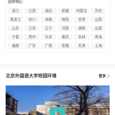
选择地区：
浙江
江西
湖北
新疆
内蒙古
河北
黑龙江
四川
海南
陕西
甘肃
山西
山东
江苏
辽宁
河南
湖南
云南
宁夏
贵州
北京
重庆
吉林
青海
福建
广东
广西
安徽
天津
上海
北京外国语大学校园环境
更多