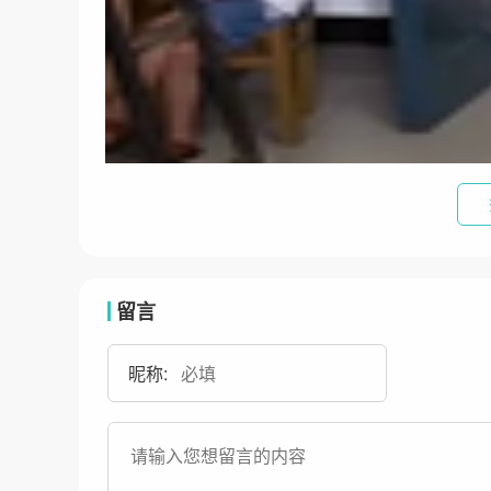
留言
昵称: