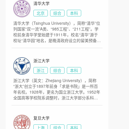
学。1937年南迁至长沙，与国立清华大学和私立
清华大学
南开大学组成国立长沙临时大学，1938年迁至昆
明，更名为国立西南联合大学。1946年复员返回
北京
综合
本科
北平（现北京）。1952年经全国高校院系调整，
清华大学（Tsinghua University），简称“清华”位
成为以文理基础学科为主 的综合性大学，并自北
列国家“双一流”A类、“985工程”、“211工程”。学
京沙滩等地迁至现址。2000年与原北京医科大学
校前身清华学堂始建于1911年，校名“清华”源于
合并，组建为新的北京大学。目前学校总体占地
校址“清华园”地名，是晚清政府设立的留美预备学
面积7000亩。
校，其建校的资金源于1908年美国退还的部分庚
子赔款。1912年更名为清华学校。1928年更名为
国立清华大学。1937年抗日战争全面爆发后，南
浙江大学
迁长沙，与国立北京大学、私立南开大学组建国
立长沙临时大学，1938年迁至昆明改名为国立西
浙江
综合
本科
南联合大学。1946年迁回清华园。1949年中华人
浙江大学（英文：Zhejiang University），简称
民共和国成立，清华大学进入新的发展阶段。中
“浙大”创立于1897年前身「求是书院」是一所百
国高等院校1952年院系调整后成为多科性工业大
年名校。1928年，更名为国立浙江大学。1952年
学。1978年以来逐步恢复和发展为综合性的研究
全国高等学校院系调整时，浙江大学部分系科转
型大学。清华占地面积约为6632亩。
入“兄弟高校”“中国科学院”，留在杭州的主体部分
被分为多所单科性院校后分别发展为原浙江大
学、杭州大学、浙江农业大学和浙江医科大学。
复旦大学
1998年，四校实现合并，组建了新浙江大学。浙
江大学是教育部直属的综合性全国重点大学，同
上海
综合
本科