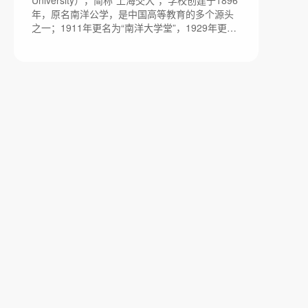
University），简称“上海交大”，学校创建于1896
7500亩。
年，原名南洋公学，是中国高等教育的多个源头
之一；1911年更名为“南洋大学堂”，1929年更名
为“国立交通大学”，1949年更名为“交通大学”；经
过122年的不懈努力，上海交通大学已经成为一所
“综合性、研究型、国际化”的国内一流、国际知名
大学。占地面积为1044亩。