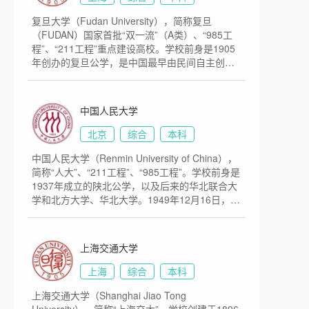
时也是研究型、创新型大学、“985工程大学”“211
复旦大学（Fudan University），简称复旦
工程大学”“双一流大学”是我国知名的顶级学府。
（FUDAN）国家首批“双一流”（A类）、“985工
学校现有紫金港、玉泉、西溪、华家池、之江、
程”、“211工程”重点建设高校。学校前身是1905
舟山、海宁等7个校区，占地面积9335亩。
年创办的复旦公学，是中国最早由民间自主创办
的高等学校之一。1952年院系调整后，学校成为
以文理基础教学和研究为主的综合性大学。2000
年，复旦大学与前身为1927年创办的国立第四中
中国人民大学
山大学医学院的上海医科大学合并，组建新的复
旦大学。占地面积为1600亩。
北京
综合
本科
中国人民大学（Renmin University of China），
简称“人大”、“211工程”、“985工程”。学校前身是
1937年成立的陕北公学，以及后来的华北联合大
学和北方大学、华北大学。1949年12月16日，中
央人民政府政务院通过了《关于成立中国人民大
学的决定》。1950年10月3日，以华北大学为基
础合并组建的中国人民大学正式开学，成为新中
上海交通大学
国创办的第一所新型正规大学。1954年，被确定
为以社会科学为主的综合大学和首批全国重点大
上海
综合
本科
学；1960年，被确定为综合性全国重点大学；
上海交通大学（Shanghai Jiao Tong
2017年入选国家“双一流”建设名单。占地面积