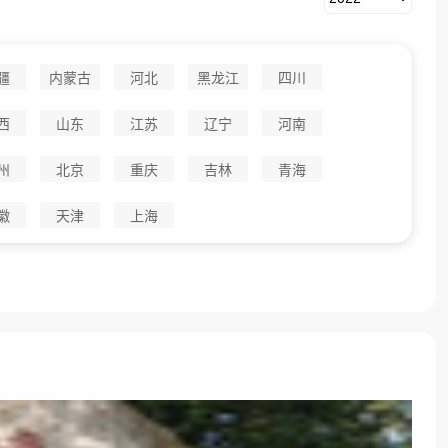
疆
内蒙古
河北
黑龙江
四川
西
山东
江苏
辽宁
河南
州
北京
重庆
吉林
青海
徽
天津
上海